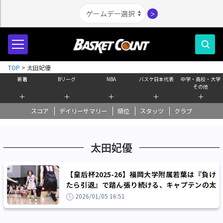
＞
TOP
>
太田妃優
新着
Bリーグ
NBA
バスケ日本代表
中学・高校・大学
その他
＋
＋
＋
＋
＋
スコア
デイリーサマリー
順位
スタッツ
クラブ
太田妃優
【皇后杯2025-26】福岡大学附属若葉は『負け
たら引退』で踏ん張り続ける、キャプテンの太
田妃優「しっかり楽しんで」
2026/01/05 16:51