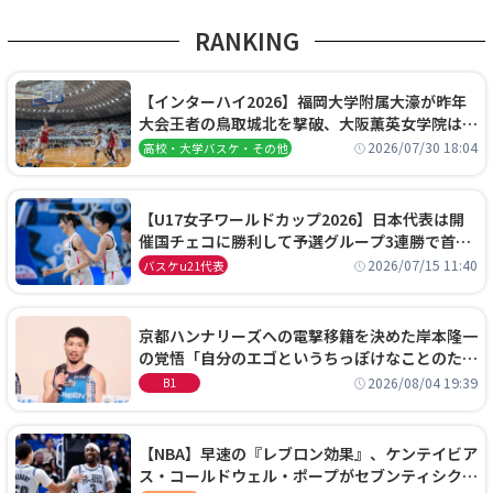
RANKING
【インターハイ2026】福岡大学附属大濠が昨年
大会王者の鳥取城北を撃破、大阪薫英女学院は岐
阜女子に完勝、大会3日目試合結果
2026/07/30 18:04
高校・大学バスケ・その他
【U17女子ワールドカップ2026】日本代表は開
催国チェコに勝利して予選グループ3連勝で首位
通過！準々決勝の相手はエジプトに決定
2026/07/15 11:40
バスケu21代表
京都ハンナリーズへの電撃移籍を決めた岸本隆一
の覚悟「自分のエゴというちっぽけなことのため
に、京都に来たわけではない」
2026/08/04 19:39
B1
【NBA】早速の『レブロン効果』、ケンテイビア
ス・コールドウェル・ポープがセブンティシクサ