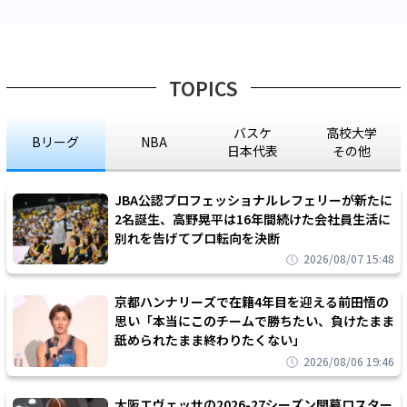
TOPICS
バスケ
高校大学
Bリーグ
NBA
日本代表
その他
JBA公認プロフェッショナルレフェリーが新たに
2名誕生、高野晃平は16年間続けた会社員生活に
別れを告げてプロ転向を決断
2026/08/07 15:48
京都ハンナリーズで在籍4年目を迎える前田悟の
思い「本当にこのチームで勝ちたい、負けたまま
舐められたまま終わりたくない」
2026/08/06 19:46
大阪エヴェッサの2026-27シーズン開幕ロスター