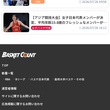
ーズに1年契約で加入
2026/07/26 09:58
NBA
【アジア競技大会】女子日本代表メンバーが決
定、平均年齢23.8歳のフレッシュなメンバーが日
本開催の大舞台で頂点を狙う
2026/07/30 16:12
女子バスケ代表
TOP
新着一覧
NBA
Bリーグ
バスケ日本代表
高校大学バスケ・その他
運営者情報
サイトに関するお問い合わせ
広告掲載に関するお問い合わせ