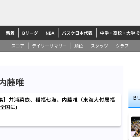
新着
Bリーグ
NBA
バスケ日本代表
中学・高校・大学 
スコア
デイリーサマリー
順位
スタッツ
クラブ
内藤唯
B
集］井浦菜依、稲福七海、内藤唯（東海大付属福
全国に」