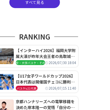
すべて見る
RANKING
【インターハイ2026】福岡大学附
属大濠が昨年大会王者の鳥取城北
を撃破、大阪薫英女学院は岐阜女
2026/07/30 18:04
高校・大学バスケ・その他
子に完勝、大会3日目試合結果
【U17女子ワールドカップ2026】
日本代表は開催国チェコに勝利し
て予選グループ3連勝で首位通
2026/07/15 11:40
バスケu21代表
過！準々決勝の相手はエジプトに
決定
京都ハンナリーズへの電撃移籍を
決めた岸本隆一の覚悟「自分のエ