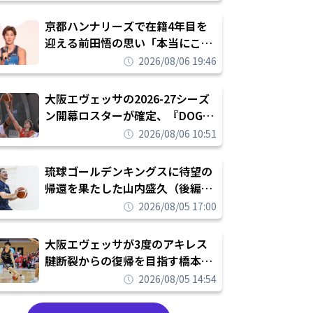
れを告げてプロ転向を決断
京都ハンナリーズで在籍4年目を
迎える前田悟の思い「本当にこの
チームで勝ちたい、負けたまま舐
2026/08/06 19:46
められたまま終わりたくない」
大阪エヴェッサの2026-27シーズ
ン開幕ロスターが確定、『DOG
FIGHT』のチームカルチャーを推
2026/08/06 10:51
し進めて結果を求めるシーズンへ
琉球ゴールデンキングスに待望の
帰還を果たした山内盛久（後編）
「1人のウチナーンチュとしてみ
2026/08/05 17:00
んなが誇りに思えるチームにして
いく」
大阪エヴェッサが3度のアキレス
腱断裂からの復帰を目指す橋本拓
哉と契約を締結「もう一度コート
2026/08/05 14:54
に立ちたい」