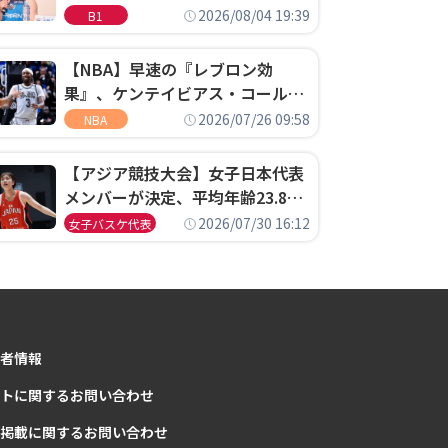
ゴというちっぽけなことのため
2026/08/04 19:39
B1
に、京都に来たわけではない」
【NBA】早速の『レブロン効
果』、ケンテイビアス・コールド
ウェル・ポープがセブンティシク
2026/07/26 09:58
NBA
サーズに1年契約で加入
【アジア競技大会】女子日本代表
メンバーが決定、平均年齢23.8歳
のフレッシュなメンバーが日本開
2026/07/30 16:12
女子バスケ代表
催の大舞台で頂点を狙う
者情報
トに関するお問い合わせ
掲載に関するお問い合わせ