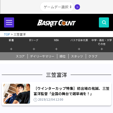
＞
TOP
>
三笠富洋
新着
Bリーグ
NBA
バスケ日本代表
中学・高校・大学
その他
＋
＋
＋
＋
＋
スコア
デイリーサマリー
順位
スタッツ
クラブ
三笠富洋
［ウインターカップ特集］初出場の祐誠、三笠
富洋監督「全国の舞台で雑草魂を！」
2019/12/04 12:00