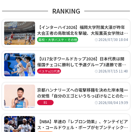
RANKING
【インターハイ2026】福岡大学附属大濠が昨年
大会王者の鳥取城北を撃破、大阪薫英女学院は岐
阜女子に完勝、大会3日目試合結果
2026/07/30 18:04
高校・大学バスケ・その他
【U17女子ワールドカップ2026】日本代表は開
催国チェコに勝利して予選グループ3連勝で首位
通過！準々決勝の相手はエジプトに決定
2026/07/15 11:40
バスケu21代表
京都ハンナリーズへの電撃移籍を決めた岸本隆一
の覚悟「自分のエゴというちっぽけなことのため
に、京都に来たわけではない」
2026/08/04 19:39
B1
【NBA】早速の『レブロン効果』、ケンテイビア
ス・コールドウェル・ポープがセブンティシクサ