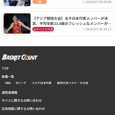
ーズに1年契約で加入
2026/07/26 09:58
NBA
【アジア競技大会】女子日本代表メンバーが決
定、平均年齢23.8歳のフレッシュなメンバーが日
本開催の大舞台で頂点を狙う
2026/07/30 16:12
女子バスケ代表
TOP
新着一覧
NBA
Bリーグ
バスケ日本代表
高校大学バスケ・その他
運営者情報
サイトに関するお問い合わせ
広告掲載に関するお問い合わせ