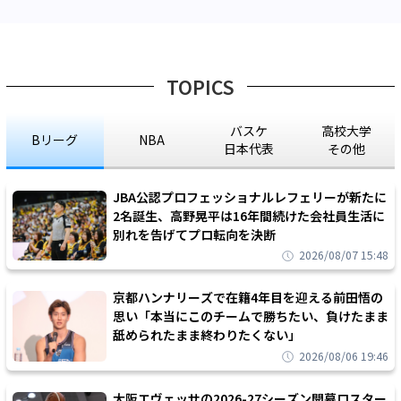
TOPICS
バスケ
高校大学
Bリーグ
NBA
日本代表
その他
JBA公認プロフェッショナルレフェリーが新たに
2名誕生、高野晃平は16年間続けた会社員生活に
別れを告げてプロ転向を決断
2026/08/07 15:48
京都ハンナリーズで在籍4年目を迎える前田悟の
思い「本当にこのチームで勝ちたい、負けたまま
舐められたまま終わりたくない」
2026/08/06 19:46
大阪エヴェッサの2026-27シーズン開幕ロスター