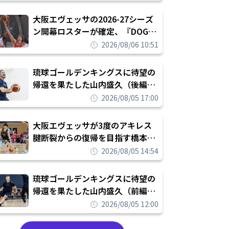
められたまま終わりたくない」
大阪エヴェッサの2026-27シーズ
ン開幕ロスターが確定、『DOG
FIGHT』のチームカルチャーを推
2026/08/06 10:51
し進めて結果を求めるシーズンへ
琉球ゴールデンキングスに待望の
帰還を果たした山内盛久（後編）
「1人のウチナーンチュとしてみ
2026/08/05 17:00
んなが誇りに思えるチームにして
いく」
大阪エヴェッサが3度のアキレス
腱断裂からの復帰を目指す橋本拓
哉と契約を締結「もう一度コート
2026/08/05 14:54
に立ちたい」
琉球ゴールデンキングスに待望の
帰還を果たした山内盛久（前編）
「キングスが積み上げてきたもの
2026/08/05 12:00
を次の世代に繋いでいくのがやり
甲斐」