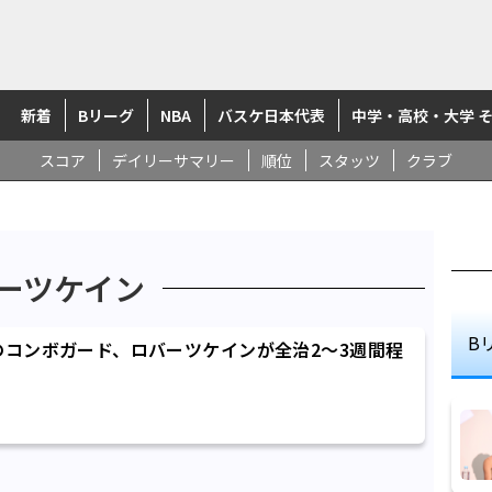
新着
Bリーグ
NBA
バスケ日本代表
中学・高校・大学 
スコア
デイリーサマリー
順位
スタッツ
クラブ
ーツケイン
B
コンボガード、ロバーツケインが全治2〜3週間程