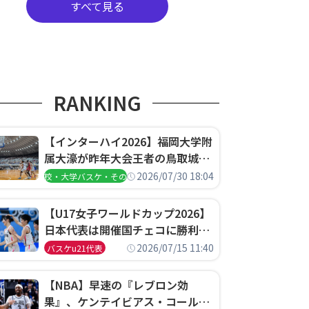
すべて見る
RANKING
【インターハイ2026】福岡大学附
属大濠が昨年大会王者の鳥取城北
を撃破、大阪薫英女学院は岐阜女
2026/07/30 18:04
高校・大学バスケ・その他
子に完勝、大会3日目試合結果
【U17女子ワールドカップ2026】
日本代表は開催国チェコに勝利し
て予選グループ3連勝で首位通
2026/07/15 11:40
バスケu21代表
過！準々決勝の相手はエジプトに
決定
【NBA】早速の『レブロン効
果』、ケンテイビアス・コールド