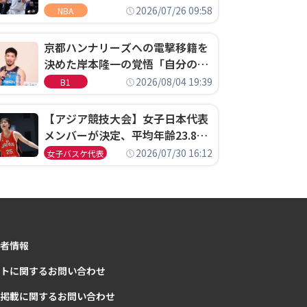
ウェル・ポープがセブンティシク
2026/07/26 09:58
NBA
サーズに1年契約で加入
京都ハンナリーズへの電撃移籍を
決めた岸本隆一の覚悟「自分のエ
ゴというちっぽけなことのため
2026/08/04 19:39
B1
に、京都に来たわけではない」
【アジア競技大会】女子日本代表
メンバーが決定、平均年齢23.8歳
のフレッシュなメンバーが日本開
2026/07/30 16:12
女子バスケ代表
催の大舞台で頂点を狙う
者情報
トに関するお問い合わせ
掲載に関するお問い合わせ