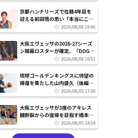
れを告げてプロ転向を決断
京都ハンナリーズで在籍4年目を
迎える前田悟の思い「本当にこの
チームで勝ちたい、負けたまま舐
2026/08/06 19:46
められたまま終わりたくない」
大阪エヴェッサの2026-27シーズ
ン開幕ロスターが確定、『DOG
FIGHT』のチームカルチャーを推
2026/08/06 10:51
し進めて結果を求めるシーズンへ
琉球ゴールデンキングスに待望の
帰還を果たした山内盛久（後編）
「1人のウチナーンチュとしてみ
2026/08/05 17:00
んなが誇りに思えるチームにして
いく」
大阪エヴェッサが3度のアキレス
腱断裂からの復帰を目指す橋本拓
哉と契約を締結「もう一度コート
2026/08/05 14:54
に立ちたい」