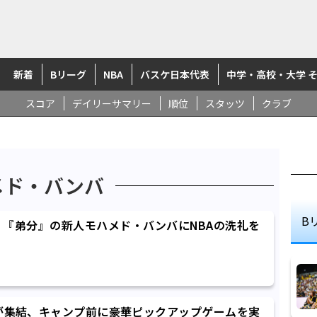
新着
Bリーグ
NBA
バスケ日本代表
中学・高校・大学 
スコア
デイリーサマリー
順位
スタッツ
クラブ
メド・バンバ
B
『弟分』の新人モハメド・バンバにNBAの洗礼を
が集結、キャンプ前に豪華ピックアップゲームを実