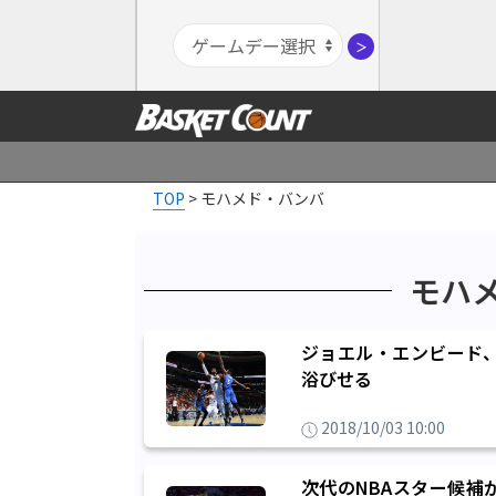
＞
TOP
>
モハメド・バンバ
モハ
ジョエル・エンビード、
浴びせる
2018/10/03 10:00
次代のNBAスター候補