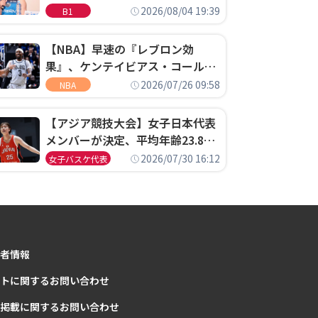
ゴというちっぽけなことのため
2026/08/04 19:39
B1
に、京都に来たわけではない」
【NBA】早速の『レブロン効
果』、ケンテイビアス・コールド
ウェル・ポープがセブンティシク
2026/07/26 09:58
NBA
サーズに1年契約で加入
【アジア競技大会】女子日本代表
メンバーが決定、平均年齢23.8歳
のフレッシュなメンバーが日本開
2026/07/30 16:12
女子バスケ代表
催の大舞台で頂点を狙う
者情報
トに関するお問い合わせ
掲載に関するお問い合わせ