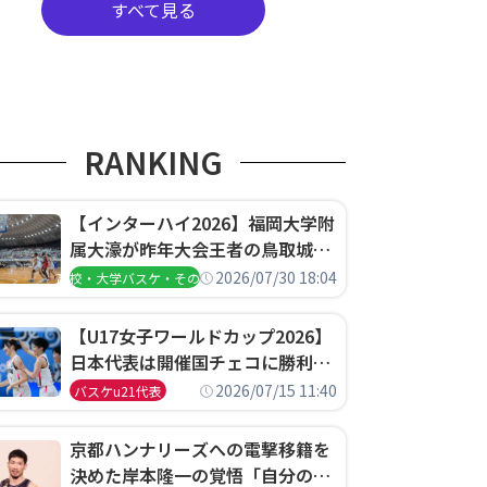
すべて見る
RANKING
【インターハイ2026】福岡大学附
属大濠が昨年大会王者の鳥取城北
を撃破、大阪薫英女学院は岐阜女
2026/07/30 18:04
高校・大学バスケ・その他
子に完勝、大会3日目試合結果
【U17女子ワールドカップ2026】
日本代表は開催国チェコに勝利し
て予選グループ3連勝で首位通
2026/07/15 11:40
バスケu21代表
過！準々決勝の相手はエジプトに
決定
京都ハンナリーズへの電撃移籍を
決めた岸本隆一の覚悟「自分のエ