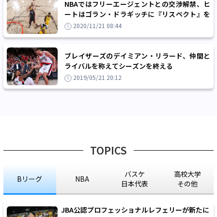
NBAではフリーエージェントとの交渉解禁、ヒ
ートはゴラン・ドラギッチに『リスペクト』を
示す契約延長
2020/11/21 08:44
ブレイザーズのデイミアン・リラード、仲間と
ライバルを称えてシーズンを終える
2019/05/21 20:12
TOPICS
バスケ
高校大学
Bリーグ
NBA
日本代表
その他
JBA公認プロフェッショナルレフェリーが新たに