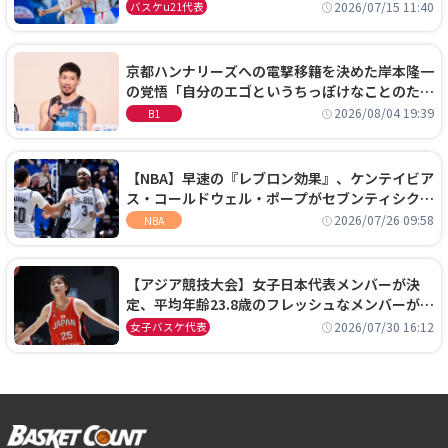
通過！準々決勝の相手はエジプトに決定
2026/07/15 11:40
バスケu21代表
京都ハンナリーズへの電撃移籍を決めた岸本隆一
の覚悟「自分のエゴというちっぽけなことのため
に、京都に来たわけではない」
2026/08/04 19:39
B1
【NBA】早速の『レブロン効果』、ケンテイビア
ス・コールドウェル・ポープがセブンティシクサ
ーズに1年契約で加入
2026/07/26 09:58
NBA
【アジア競技大会】女子日本代表メンバーが決
定、平均年齢23.8歳のフレッシュなメンバーが日
本開催の大舞台で頂点を狙う
2026/07/30 16:12
女子バスケ代表