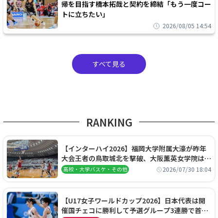
帰を目指す橋本拓哉と契約を締結「もう一度コー
トに立ちたい」
2026/08/05 14:54
すべて見る
RANKING
【インターハイ2026】福岡大学附属大濠が昨年
大会王者の鳥取城北を撃破、大阪薫英女学院は岐
阜女子に完勝、大会3日目試合結果
2026/07/30 18:04
高校・大学バスケ・その他
【U17女子ワールドカップ2026】日本代表は開
催国チェコに勝利して予選グループ3連勝で首位