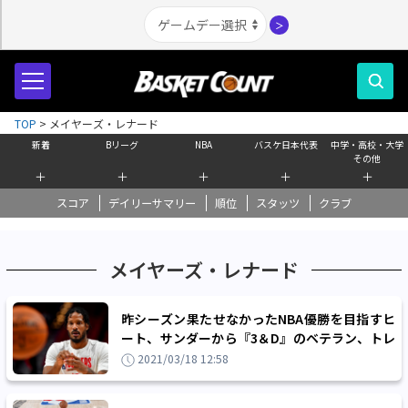
＞
TOP
>
メイヤーズ・レナード
新着
Bリーグ
NBA
バスケ日本代表
中学・高校・大学
その他
＋
＋
＋
＋
＋
スコア
デイリーサマリー
順位
スタッツ
クラブ
メイヤーズ・レナード
昨シーズン果たせなかったNBA優勝を目指すヒ
ート、サンダーから『3＆D』のベテラン、トレ
バー・アリーザを獲得
2021/03/18 12:58