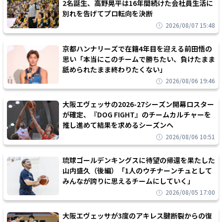
2名誕生、高野晃平は16年間続けた会社員生活に
別れを告げてプロ転向を決断
2026/08/07 15:48
京都ハンナリーズで在籍4年目を迎える前田悟の
思い「本当にこのチームで勝ちたい、負けたまま
舐められたまま終わりたくない」
2026/08/06 19:46
大阪エヴェッサの2026-27シーズン開幕ロスター
が確定、『DOG FIGHT』のチームカルチャーを
推し進めて結果を求めるシーズンへ
2026/08/06 10:51
琉球ゴールデンキングスに待望の帰還を果たした
山内盛久（後編）「1人のウチナーンチュとして
みんなが誇りに思えるチームにしていく」
2026/08/05 17:00
大阪エヴェッサが3度のアキレス腱断裂からの復