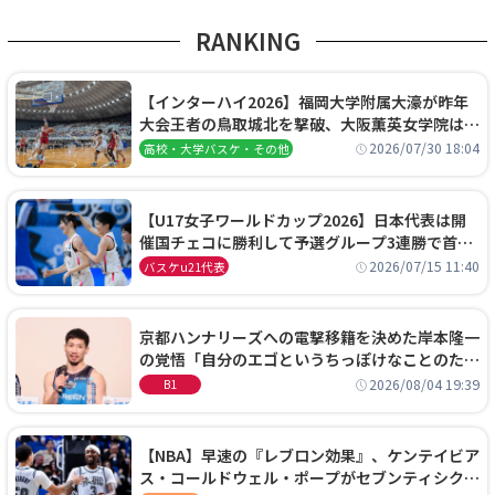
RANKING
【インターハイ2026】福岡大学附属大濠が昨年
大会王者の鳥取城北を撃破、大阪薫英女学院は岐
阜女子に完勝、大会3日目試合結果
2026/07/30 18:04
高校・大学バスケ・その他
【U17女子ワールドカップ2026】日本代表は開
催国チェコに勝利して予選グループ3連勝で首位
通過！準々決勝の相手はエジプトに決定
2026/07/15 11:40
バスケu21代表
京都ハンナリーズへの電撃移籍を決めた岸本隆一
の覚悟「自分のエゴというちっぽけなことのため
に、京都に来たわけではない」
2026/08/04 19:39
B1
【NBA】早速の『レブロン効果』、ケンテイビア
ス・コールドウェル・ポープがセブンティシクサ