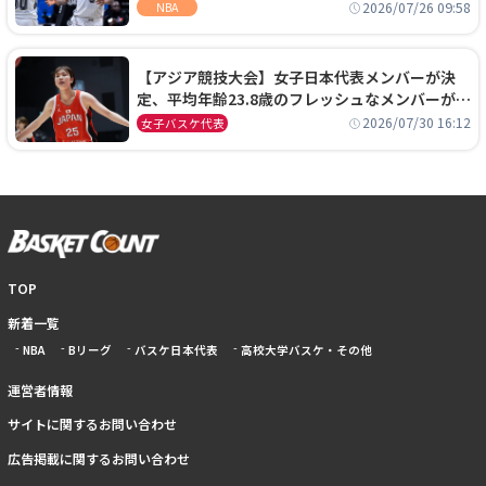
ーズに1年契約で加入
2026/07/26 09:58
NBA
【アジア競技大会】女子日本代表メンバーが決
定、平均年齢23.8歳のフレッシュなメンバーが日
本開催の大舞台で頂点を狙う
2026/07/30 16:12
女子バスケ代表
TOP
新着一覧
NBA
Bリーグ
バスケ日本代表
高校大学バスケ・その他
運営者情報
サイトに関するお問い合わせ
広告掲載に関するお問い合わせ