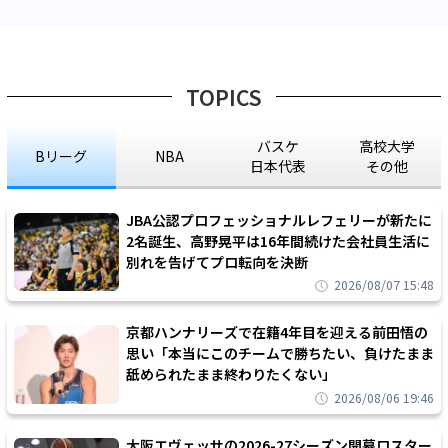
TOPICS
バスケ
高校大学
Bリーグ
NBA
日本代表
その他
JBA公認プロフェッショナルレフェリーが新たに
2名誕生、高野晃平は16年間続けた会社員生活に
別れを告げてプロ転向を決断
2026/08/07 15:48
京都ハンナリーズで在籍4年目を迎える前田悟の
思い「本当にこのチームで勝ちたい、負けたまま
舐められたまま終わりたくない」
2026/08/06 19:46
大阪エヴェッサの2026-27シーズン開幕ロスター