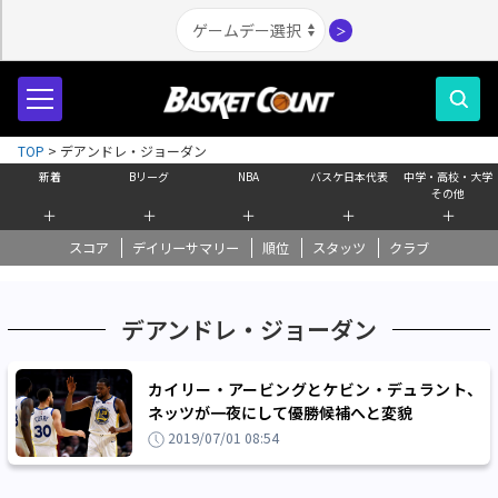
＞
TOP
>
デアンドレ・ジョーダン
新着
Bリーグ
NBA
バスケ日本代表
中学・高校・大学
その他
＋
＋
＋
＋
＋
スコア
デイリーサマリー
順位
スタッツ
クラブ
デアンドレ・ジョーダン
カイリー・アービングとケビン・デュラント、
ネッツが一夜にして優勝候補へと変貌
2019/07/01 08:54