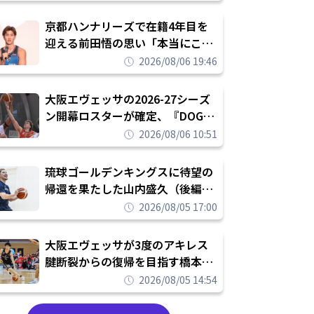
れを告げてプロ転向を決断
京都ハンナリーズで在籍4年目を
迎える前田悟の思い「本当にこの
チームで勝ちたい、負けたまま舐
2026/08/06 19:46
められたまま終わりたくない」
大阪エヴェッサの2026-27シーズ
ン開幕ロスターが確定、『DOG
FIGHT』のチームカルチャーを推
2026/08/06 10:51
し進めて結果を求めるシーズンへ
琉球ゴールデンキングスに待望の
帰還を果たした山内盛久（後編）
「1人のウチナーンチュとしてみ
2026/08/05 17:00
んなが誇りに思えるチームにして
いく」
大阪エヴェッサが3度のアキレス
腱断裂からの復帰を目指す橋本拓
哉と契約を締結「もう一度コート
2026/08/05 14:54
に立ちたい」