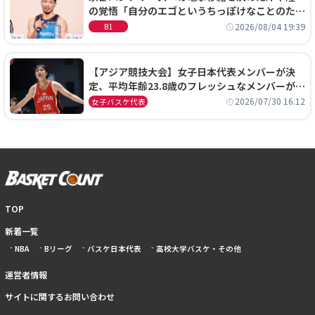
の覚悟「自分のエゴというちっぽけなことのため
に、京都に来たわけではない」
2026/08/04 19:39
B1
【アジア競技大会】女子日本代表メンバーが決
定、平均年齢23.8歳のフレッシュなメンバーが日
本開催の大舞台で頂点を狙う
2026/07/30 16:12
女子バスケ代表
TOP
新着一覧
NBA
Bリーグ
バスケ日本代表
高校大学バスケ・その他
運営者情報
サイトに関するお問い合わせ