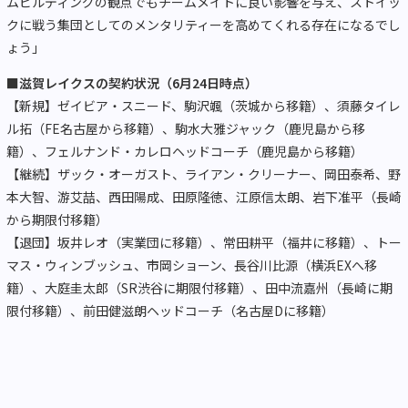
ムビルディングの観点でもチームメイトに良い影響を与え、ストイッ
クに戦う集団としてのメンタリティーを高めてくれる存在になるでし
ょう」
■滋賀レイクスの契約状況（6月24日時点）
【新規】ゼイビア・スニード、駒沢颯（茨城から移籍）、須藤タイレ
ル拓（FE名古屋から移籍）、駒水大雅ジャック（鹿児島から移
籍）、フェルナンド・カレロヘッドコーチ（鹿児島から移籍）
【継続】ザック・オーガスト、ライアン・クリーナー、岡田泰希、野
本大智、游艾喆、西田陽成、田原隆徳、江原信太朗、岩下准平（長崎
から期限付移籍）
【退団】坂井レオ（実業団に移籍）、常田耕平（福井に移籍）、トー
マス・ウィンブッシュ、市岡ショーン、長谷川比源（横浜EXへ移
籍）、大庭圭太郎（SR渋谷に期限付移籍）、田中流嘉州（長崎に期
限付移籍）、前田健滋朗ヘッドコーチ（名古屋Dに移籍）