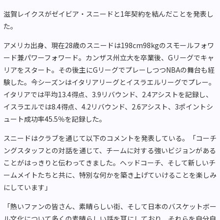
滋賀レイクスがゼイビア・スニードと1年契約を結んだことを発表し
た。
アメリカ出身、現在28歳のスニードは198cm98kgのスモールフォワ
ード兼パワーフォワード。カンザス州立大を卒業後、Gリーグでキャ
リアをスタート。その後主にGリーグでプレーしつつNBAの舞台も経
験した。今シーズンはイタリアリーグとイスラエルリーグでプレー。
イタリアでは平均13.4得点、3.9リバウンド、2.4アシストを記録し、
イスラエルでは8.4得点、4.2リバウンド、2.6アシスト、3ポイントシ
ュート成功率45.5％を記録した。
スニードはクラブを通じて以下のコメントを発表している。「コーチ
ングスタッフとの対話を通じて、チームに対する強いビジョンがある
ことがはっきりと伝わってきました。ヘッドコーチ、そして新しいチ
ームメイトたちと共に、特別な何かを築き上げていけることを楽しみ
にしています」
「熱いファンの皆さん、素晴らしい街、そして日本のバスケットボー
ル文化について多くの素晴らしい話を耳にしており、それらを自分自