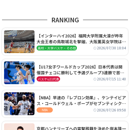
RANKING
【インターハイ2026】福岡大学附属大濠が昨年
大会王者の鳥取城北を撃破、大阪薫英女学院は岐
阜女子に完勝、大会3日目試合結果
2026/07/30 18:04
高校・大学バスケ・その他
【U17女子ワールドカップ2026】日本代表は開
催国チェコに勝利して予選グループ3連勝で首位
通過！準々決勝の相手はエジプトに決定
2026/07/15 11:40
バスケu21代表
【NBA】早速の『レブロン効果』、ケンテイビア
ス・コールドウェル・ポープがセブンティシクサ
ーズに1年契約で加入
2026/07/26 09:58
NBA
京都ハンナリーズへの電撃移籍を決めた岸本隆一