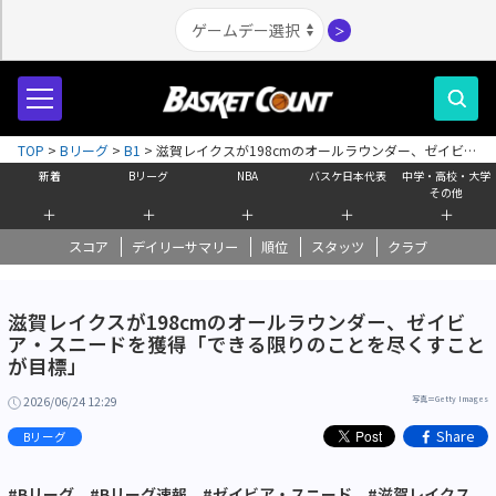
＞
TOP
>
Bリーグ
>
B1
>
滋賀レイクスが198cmのオールラウンダー、ゼイビ
ア・スニードを獲得「できる限りのことを尽くすことが目標」
新着
Bリーグ
NBA
バスケ日本代表
中学・高校・大学
その他
＋
＋
＋
＋
＋
スコア
デイリーサマリー
順位
スタッツ
クラブ
滋賀レイクスが198cmのオールラウンダー、ゼイビ
ア・スニードを獲得「できる限りのことを尽くすこと
が目標」
2026/06/24 12:29
写真＝Getty Images
Share
Bリーグ
#Bリーグ
#Bリーグ速報
#ゼイビア・スニード
#滋賀レイクス