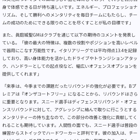
身で体感できる日が待ち遠しいです。エネルギー、プロフェッショナ
リズム、そして勝利へのメンタリティを毎日チームにもたらし、チー
ムの成功のためにできる限りのことを尽くすことが私の目標です」
また、眞庭城聖GMはクラブを通じて以下の期待のコメントを発表し
ている。「彼の最大の特徴は、複数の役割やポジションを高いレベル
で器用にこなす万能性です。イタリアリーグでは平均得点13.4を記録
しており、高い身体能力を活かしたドライブやトランジションアタッ
ク、ハンドラーとしての起点役など、幅広いオフェンスオプションを
提供してくれます」
「来季は、今季までの課題だったリバウンドの強化が必要です。Bプ
レミアは『オンザコートフリー』になることから、リバウンドはさら
に重要となります。スニード選手はディフェンスリバウンド・オフェ
ンスリバウンドに対して、アグレッシブに絡んで取りに行こうとする
メンタリティーの持ち主なので、この部分の改善と強化に貢献してく
れることも期待しています。人間性の面でも、スニード選手は普段の
練習からストイックでハードワーカーと評判です。彼の加入は、チー