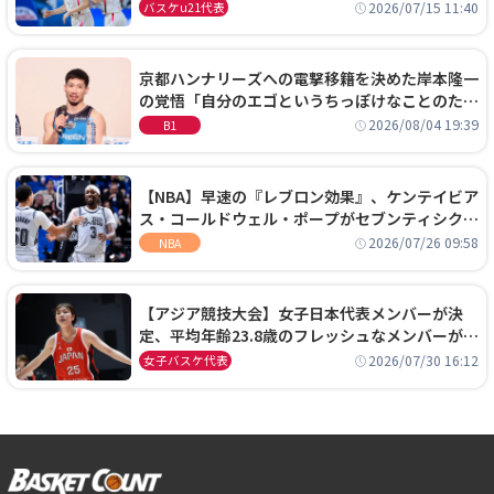
通過！準々決勝の相手はエジプトに決定
2026/07/15 11:40
バスケu21代表
京都ハンナリーズへの電撃移籍を決めた岸本隆一
の覚悟「自分のエゴというちっぽけなことのため
に、京都に来たわけではない」
2026/08/04 19:39
B1
【NBA】早速の『レブロン効果』、ケンテイビア
ス・コールドウェル・ポープがセブンティシクサ
ーズに1年契約で加入
2026/07/26 09:58
NBA
【アジア競技大会】女子日本代表メンバーが決
定、平均年齢23.8歳のフレッシュなメンバーが日
本開催の大舞台で頂点を狙う
2026/07/30 16:12
女子バスケ代表