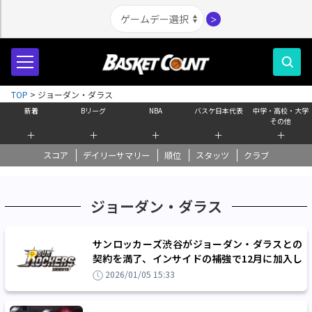
＞
TOP
>
ジョーダン・ダラス
新着
Bリーグ
NBA
バスケ日本代表
中学・高校・大学
その他
＋
＋
＋
＋
＋
スコア
デイリーサマリー
順位
スタッツ
クラブ
ジョーダン・ダラス
サンロッカーズ渋谷がジョーダン・ダラスとの
契約を満了、インサイドの補強で12月に加入し
た208cmのビッグマン
2026/01/05 15:33