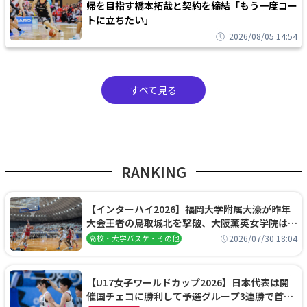
帰を目指す橋本拓哉と契約を締結「もう一度コー
トに立ちたい」
2026/08/05 14:54
すべて見る
RANKING
【インターハイ2026】福岡大学附属大濠が昨年
大会王者の鳥取城北を撃破、大阪薫英女学院は岐
阜女子に完勝、大会3日目試合結果
2026/07/30 18:04
高校・大学バスケ・その他
【U17女子ワールドカップ2026】日本代表は開
催国チェコに勝利して予選グループ3連勝で首位