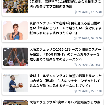
2名誕生、高野晃平は16年間続けた会社員生活に
別れを告げてプロ転向を決断
2026/08/07 15:48
京都ハンナリーズで在籍4年目を迎える前田悟の
思い「本当にこのチームで勝ちたい、負けたまま
舐められたまま終わりたくない」
2026/08/06 19:46
大阪エヴェッサの2026-27シーズン開幕ロスター
が確定、『DOG FIGHT』のチームカルチャーを
推し進めて結果を求めるシーズンへ
2026/08/06 10:51
琉球ゴールデンキングスに待望の帰還を果たした
山内盛久（後編）「1人のウチナーンチュとして
みんなが誇りに思えるチームにしていく」
2026/08/05 17:00
大阪エヴェッサが3度のアキレス腱断裂からの復