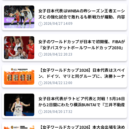
女子日本代表はWNBAの昨シーズン王者エーシ
ズとの強化試合で敗れるも新戦力が躍動、内容
面で大きな収穫を得る
2026/04/27 14:09
女子のワールドカップが日本で初開催、FIBAが
『女子バスケットボールワールドカップ2030』
の開催地を東京に決定！
2026/04/22 20:23
【女子ワールドカップ2026】日本代表はスペイ
ン、ドイツ、マリと同グループに、決勝トーナ
メント進出を懸けた対戦カードが揃う
2026/04/22 12:00
女子日本代表がラトビア代表と対戦！5月16日
から2日間にわたり横浜BUNTAIで『三井不動産
カップ2026 （神奈川大会）』開催
2026/04/20 17:32
【女子ワールドカップ2026】本大会出場を決め