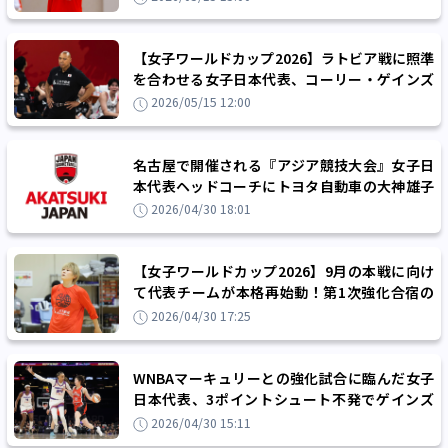
【女子ワールドカップ2026】ラトビア戦に照準
を合わせる女子日本代表、コーリー・ゲインズ
ヘッドコーチ「課題を一つずつクリアする」
2026/05/15 12:00
名古屋で開催される『アジア競技大会』女子日
本代表ヘッドコーチにトヨタ自動車の大神雄子
が就任！強化合宿参加メンバー21名も発表
2026/04/30 18:01
【女子ワールドカップ2026】9月の本戦に向け
て代表チームが本格再始動！第1次強化合宿の
招集メンバー15名が発表される
2026/04/30 17:25
WNBAマーキュリーとの強化試合に臨んだ女子
日本代表、3ポイントシュート不発でゲインズ
ヘッドコーチの古巣に大敗
2026/04/30 15:11