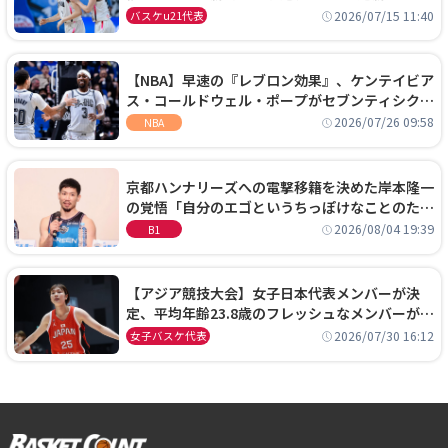
通過！準々決勝の相手はエジプトに決定
2026/07/15 11:40
バスケu21代表
【NBA】早速の『レブロン効果』、ケンテイビア
ス・コールドウェル・ポープがセブンティシクサ
ーズに1年契約で加入
2026/07/26 09:58
NBA
京都ハンナリーズへの電撃移籍を決めた岸本隆一
の覚悟「自分のエゴというちっぽけなことのため
に、京都に来たわけではない」
2026/08/04 19:39
B1
【アジア競技大会】女子日本代表メンバーが決
定、平均年齢23.8歳のフレッシュなメンバーが日
本開催の大舞台で頂点を狙う
2026/07/30 16:12
女子バスケ代表