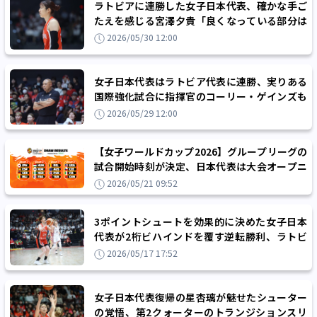
ラトビアに連勝した女子日本代表、確かな手ご
たえを感じる宮澤夕貴「良くなっている部分は
本当にたくさんある」
2026/05/30 12:00
女子日本代表はラトビア代表に連勝、実りある
国際強化試合に指揮官のコーリー・ゲインズも
満足「今、テストされる必要があります」
2026/05/29 12:00
【女子ワールドカップ2026】グループリーグの
試合開始時刻が決定、日本代表は大会オープニ
ングゲームをマリ代表と戦う
2026/05/21 09:52
3ポイントシュートを効果的に決めた女子日本
代表が2桁ビハインドを覆す逆転勝利、ラトビ
アとの強化試合を2連勝で終える
2026/05/17 17:52
女子日本代表復帰の星杏璃が魅せたシューター
の覚悟、第2クォーターのトランジションスリ