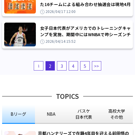
た16チームによる組み合わせ抽選会は現地4月
21日に開催、日本の運命はいかに!?
2026/04/17 12:00
女子日本代表がアメリカでのトレーニングキャ
ンプを実施、期間中にはWNBAで昨シーズンチ
ャンピオンに輝いたエーシズなどと対戦予定
2026/04/14 15:52
2
3
4
5
>>
1
TOPICS
バスケ
高校大学
Bリーグ
NBA
日本代表
その他
京都ハンナリーズで在籍4年目を迎える前田悟の