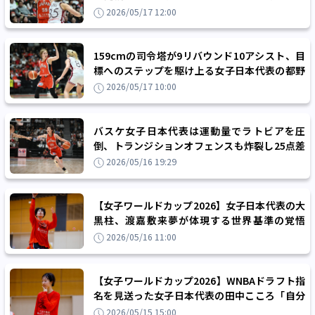
ーで流れを掌握「打った本数の8割は決めた
2026/05/17 12:00
い」
159cmの司令塔が9リバウンド10アシスト、目
標へのステップを駆け上る女子日本代表の都野
七海「今年は絶対に代表に選ばれたい」
2026/05/17 10:00
バスケ女子日本代表は運動量でラトビアを圧
倒、トランジションオフェンスも炸裂し25点差
の快勝
2026/05/16 19:29
【女子ワールドカップ2026】女子日本代表の大
黒柱、渡嘉敷来夢が体現する世界基準の覚悟
「『これくらいでいい』はない」
2026/05/16 11:00
【女子ワールドカップ2026】WNBAドラフト指
名を見送った女子日本代表の田中こころ「自分
の実力を見せつけてから行けばいい」
2026/05/15 15:00