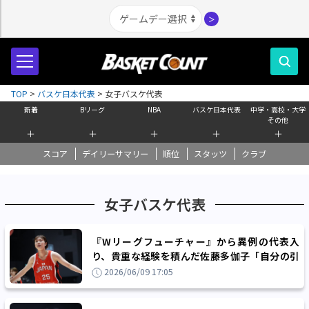
＞
TOP
>
バスケ日本代表
>
女子バスケ代表
新着
Bリーグ
NBA
バスケ日本代表
中学・高校・大学
その他
＋
＋
＋
＋
＋
スコア
デイリーサマリー
順位
スタッツ
クラブ
女子バスケ代表
『Wリーグフューチャー』から異例の代表入
り、貴重な経験を積んだ佐藤多伽子「自分の引
き出しをもっと増やしていきたい」
2026/06/09 17:05