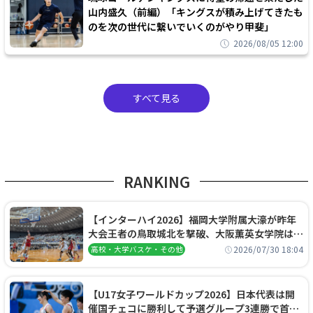
山内盛久（前編）「キングスが積み上げてきたも
のを次の世代に繋いでいくのがやり甲斐」
2026/08/05 12:00
すべて見る
RANKING
【インターハイ2026】福岡大学附属大濠が昨年
大会王者の鳥取城北を撃破、大阪薫英女学院は岐
阜女子に完勝、大会3日目試合結果
2026/07/30 18:04
高校・大学バスケ・その他
【U17女子ワールドカップ2026】日本代表は開
催国チェコに勝利して予選グループ3連勝で首位