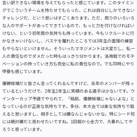
言い訳できない環境を与えてもらったと感じています。このタイミン
グでこういうチームを持たせてもらった、これは自分にしかできない
チャレンジだ、という思いはすごくあります。ただ、周りのいろいろ
な人のサポートがあってできているので、もっと力を付けなければい
けない、という初年度の気持ちも持っています。今もリクルートに行
かなきゃいけないし、バスケを離れたところでは3年生の面接の練習
もやらないといけません。そういったマネジメントは大変だし、私一
人の責任なのでダメだった時もはっきり分かります。洛南戦でのモチ
ベーションの持っていき方も完全に私の責任なので。でも同時にやり
甲斐も感じています。
優勝候補だと皆さん言ってくれるんですけど、去年のメンバーが残っ
ているというだけで、2年生1年生に実績のある選手は少ないです。ウ
インターカップ予選でやられて、「結局、優勝候補じゃないよな」と
なっているのが正直な気持ちです。多分、本大会では楽な気持ちで戦
えると思いますし、相手としては嫌なんじゃないかな。特にシード校
には絶対嫌だと思わせたいですね。1回戦から全力で、大暴れしてや
ろうと思っています。