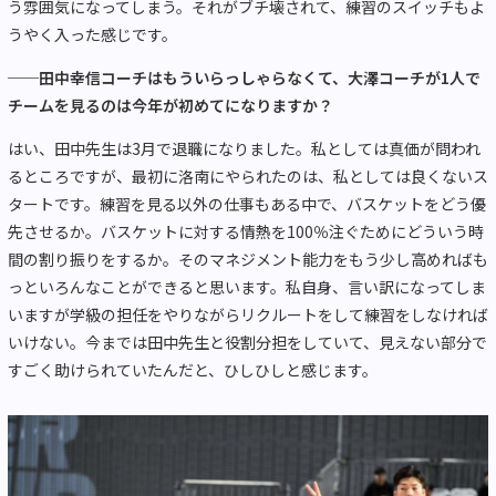
う雰囲気になってしまう。それがブチ壊されて、練習のスイッチもよ
うやく入った感じです。
──田中幸信コーチはもういらっしゃらなくて、大澤コーチが1人で
チームを見るのは今年が初めてになりますか？
はい、田中先生は3月で退職になりました。私としては真価が問われ
るところですが、最初に洛南にやられたのは、私としては良くないス
タートです。練習を見る以外の仕事もある中で、バスケットをどう優
先させるか。バスケットに対する情熱を100％注ぐためにどういう時
間の割り振りをするか。そのマネジメント能力をもう少し高めればも
っといろんなことができると思います。私自身、言い訳になってしま
いますが学級の担任をやりながらリクルートをして練習をしなければ
いけない。今までは田中先生と役割分担をしていて、見えない部分で
すごく助けられていたんだと、ひしひしと感じます。