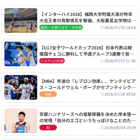
【インターハイ2026】福岡大学附属大濠が昨年
大会王者の鳥取城北を撃破、大阪薫英女学院は岐
阜女子に完勝、大会3日目試合結果
2026/07/30 18:04
高校・大学バスケ・その他
【U17女子ワールドカップ2026】日本代表は開
催国チェコに勝利して予選グループ3連勝で首位
通過！準々決勝の相手はエジプトに決定
2026/07/15 11:40
バスケu21代表
【NBA】早速の『レブロン効果』、ケンテイビア
ス・コールドウェル・ポープがセブンティシクサ
ーズに1年契約で加入
2026/07/26 09:58
NBA
京都ハンナリーズへの電撃移籍を決めた岸本隆一
の覚悟「自分のエゴというちっぽけなことのため
に、京都に来たわけではない」
2026/08/04 19:39
B1