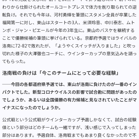
わりから仕掛けられたオールコートプレスで体力を削り取られての逆
転負け。それでも今年は、河村勇輝を筆頭にスタメン全員が卒業した
福岡第一に対し、東山はスタートの3人、米須玲音、中川泰志、ムト
ンボ・ジャン・ピエールが今年の3年生に。東山のバスケを継続する
ことで優勝候補の筆頭に挙げられている。京都府予選ではライバルの
洛南に72-82で敗れたが、「ようやくスイッチが入りました」と吹っ
切れた様子の大澤徹也コーチに、ウインターカップの意気込みを語っ
てもらった。
洛南戦の負けは「今このチームにとって必要な経験」
──今回の各都道府県予選では、東山が洛南に負けたのが一番のイン
パクトでした。新型コロナウイルスの影響で試合勘に問題があったの
でしょうか、あるいは全国優勝の有力候補と見なされていたことがマ
イナスになったのでしょうか。
公式戦という公式戦がウインターカップ予選しかなくて、試合の経験
値という部分はどのチームも一緒ですが、浅い感じで入ってしまった
部分はあります。予選自体、洛南戦までもあまり良くなかったので不