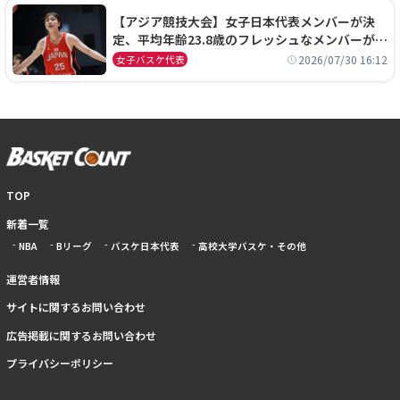
【アジア競技大会】女子日本代表メンバーが決
定、平均年齢23.8歳のフレッシュなメンバーが日
本開催の大舞台で頂点を狙う
2026/07/30 16:12
女子バスケ代表
TOP
新着一覧
NBA
Bリーグ
バスケ日本代表
高校大学バスケ・その他
運営者情報
サイトに関するお問い合わせ
広告掲載に関するお問い合わせ
プライバシーポリシー