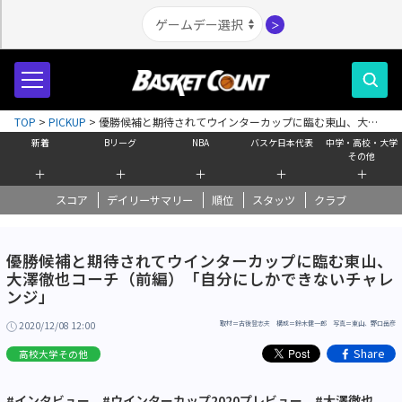
＞
TOP
>
PICKUP
>
優勝候補と期待されてウインターカップに臨む東山、大澤
徹也コーチ（前編）「自分にしかできないチャレンジ」
新着
Bリーグ
NBA
バスケ日本代表
中学・高校・大学
その他
＋
＋
＋
＋
＋
スコア
デイリーサマリー
順位
スタッツ
クラブ
優勝候補と期待されてウインターカップに臨む東山、
大澤徹也コーチ（前編）「自分にしかできないチャレ
ンジ」
2020/12/08 12:00
取材＝古後登志夫 構成＝鈴木健一郎 写真＝東山、野口岳彦
Share
高校大学その他
#インタビュー
#ウインターカップ2020プレビュー
#大澤徹也