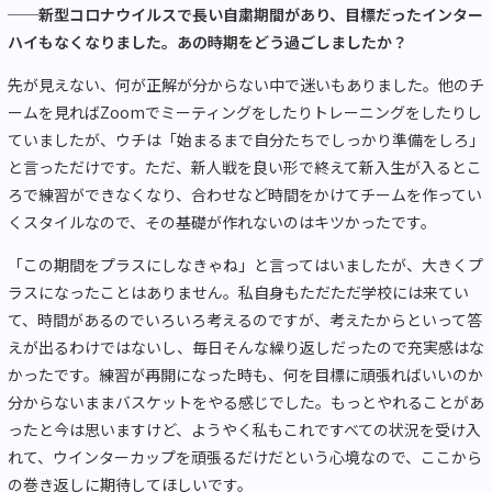
──新型コロナウイルスで長い自粛期間があり、目標だったインター
ハイもなくなりました。あの時期をどう過ごしましたか？
先が見えない、何が正解が分からない中で迷いもありました。他のチ
ームを見ればZoomでミーティングをしたりトレーニングをしたりし
ていましたが、ウチは「始まるまで自分たちでしっかり準備をしろ」
と言っただけです。ただ、新人戦を良い形で終えて新入生が入るとこ
ろで練習ができなくなり、合わせなど時間をかけてチームを作ってい
くスタイルなので、その基礎が作れないのはキツかったです。
「この期間をプラスにしなきゃね」と言ってはいましたが、大きくプ
ラスになったことはありません。私自身もただただ学校には来てい
て、時間があるのでいろいろ考えるのですが、考えたからといって答
えが出るわけではないし、毎日そんな繰り返しだったので充実感はな
かったです。練習が再開になった時も、何を目標に頑張ればいいのか
分からないままバスケットをやる感じでした。もっとやれることがあ
ったと今は思いますけど、ようやく私もこれですべての状況を受け入
れて、ウインターカップを頑張るだけだという心境なので、ここから
の巻き返しに期待してほしいです。