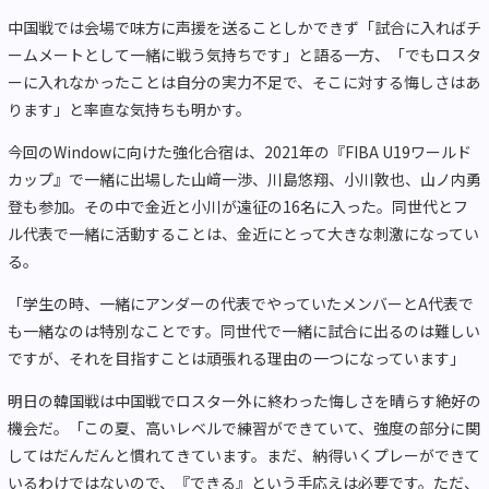
中国戦では会場で味方に声援を送ることしかできず「試合に入ればチ
ームメートとして一緒に戦う気持ちです」と語る一方、「でもロスタ
ーに入れなかったことは自分の実力不足で、そこに対する悔しさはあ
ります」と率直な気持ちも明かす。
今回のWindowに向けた強化合宿は、2021年の『FIBA U19ワールド
カップ』で一緒に出場した山﨑一渉、川島悠翔、小川敦也、山ノ内勇
登も参加。その中で金近と小川が遠征の16名に入った。同世代とフ
ル代表で一緒に活動することは、金近にとって大きな刺激になってい
る。
「学生の時、一緒にアンダーの代表でやっていたメンバーとA代表で
も一緒なのは特別なことです。同世代で一緒に試合に出るのは難しい
ですが、それを目指すことは頑張れる理由の一つになっています」
明日の韓国戦は中国戦でロスター外に終わった悔しさを晴らす絶好の
機会だ。「この夏、高いレベルで練習ができていて、強度の部分に関
してはだんだんと慣れてきています。まだ、納得いくプレーができて
いるわけではないので、『できる』という手応えは必要です。ただ、