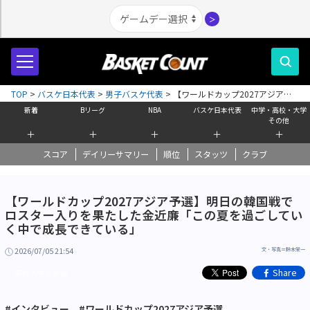
＞
TOP
>
バスケ日本代表
>
男子バスケ代表
>
【ワールドカップ2027アジア予
選】明日の韓国戦でロスター入りを果たした金近廉「この夏を過ごしていく
新着
Bリーグ
NBA
バスケ日本代表
中学・高校・大学
中で成長できている」
その他
＋
＋
＋
＋
＋
スコア
デイリーサマリー
順位
スタッツ
クラブ
【ワールドカップ2027アジア予選】明日の韓国戦で
ロスター入りを果たした金近廉「この夏を過ごしてい
く中で成長できている」
2026/07/05 21:54
文・写真＝鈴木栄一
Share
高校大学その他
#インタビュー
#ワールドカップ2027アジア予選