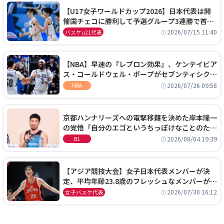
【U17女子ワールドカップ2026】日本代表は開
催国チェコに勝利して予選グループ3連勝で首位
通過！準々決勝の相手はエジプトに決定
2026/07/15 11:40
バスケu21代表
【NBA】早速の『レブロン効果』、ケンテイビア
ス・コールドウェル・ポープがセブンティシクサ
ーズに1年契約で加入
2026/07/26 09:58
NBA
京都ハンナリーズへの電撃移籍を決めた岸本隆一
の覚悟「自分のエゴというちっぽけなことのため
に、京都に来たわけではない」
2026/08/04 19:39
B1
【アジア競技大会】女子日本代表メンバーが決
定、平均年齢23.8歳のフレッシュなメンバーが日
本開催の大舞台で頂点を狙う
2026/07/30 16:12
女子バスケ代表