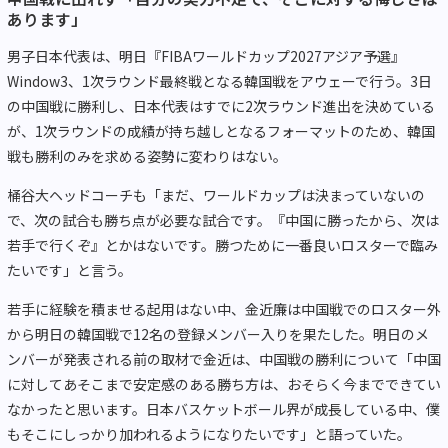
あります」
男子日本代表は、明日『FIBAワールドカップ2027アジア予選』
Window3、1次ラウンド最終戦となる韓国戦をアウェーで行う。3日
の中国戦に勝利し、日本代表はすでに2次ラウンド進出を決めている
が、1次ラウンドの成績が持ち越しとなるフォーマットのため、韓国
戦も勝利のみを求める姿勢に変わりはない。
桶谷大ヘッドコーチも「まだ、ワールドカップは決まっていないの
で、次の試合も勝ち点が必要な試合です。『中国に勝ったから、次は
若手で行くぞ』とかはないです。勝つために一番良いロスターで臨み
たいです」と言う。
若手に経験を積ませる起用はない中、金近廉は中国戦でのロスター外
から明日の韓国戦で12名の登録メンバー入りを果たした。明日のメ
ンバーが発表される前の取材で金近は、中国戦の勝利について「中国
に対してあそこまで安定感のある勝ち方は、おそらく今までできてい
なかったと思います。日本バスケットボール界が成長している中、僕
もそこにしっかり加われるようになりたいです」と語っていた。