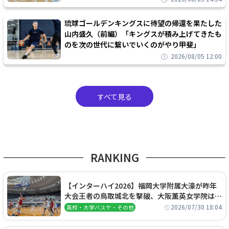
琉球ゴールデンキングスに待望の帰還を果たした
山内盛久（前編）「キングスが積み上げてきたも
のを次の世代に繋いでいくのがやり甲斐」
2026/08/05 12:00
すべて見る
RANKING
【インターハイ2026】福岡大学附属大濠が昨年
大会王者の鳥取城北を撃破、大阪薫英女学院は岐
阜女子に完勝、大会3日目試合結果
2026/07/30 18:04
高校・大学バスケ・その他