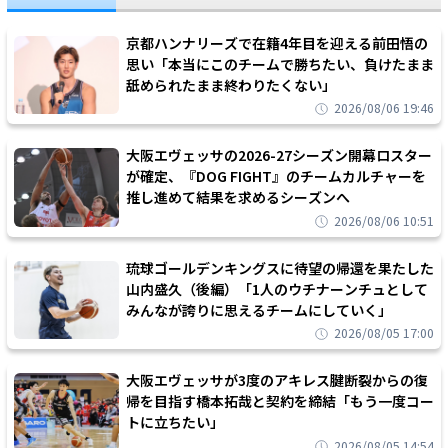
京都ハンナリーズで在籍4年目を迎える前田悟の
思い「本当にこのチームで勝ちたい、負けたまま
舐められたまま終わりたくない」
2026/08/06 19:46
大阪エヴェッサの2026-27シーズン開幕ロスター
が確定、『DOG FIGHT』のチームカルチャーを
推し進めて結果を求めるシーズンへ
2026/08/06 10:51
琉球ゴールデンキングスに待望の帰還を果たした
山内盛久（後編）「1人のウチナーンチュとして
みんなが誇りに思えるチームにしていく」
2026/08/05 17:00
大阪エヴェッサが3度のアキレス腱断裂からの復
帰を目指す橋本拓哉と契約を締結「もう一度コー
トに立ちたい」
2026/08/05 14:54