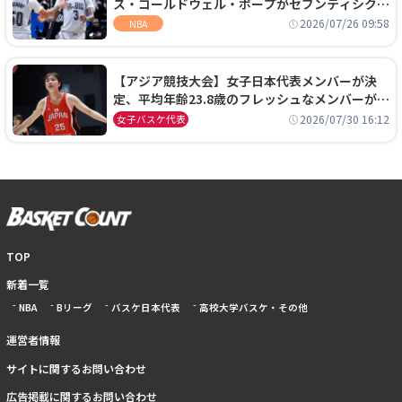
ス・コールドウェル・ポープがセブンティシクサ
ーズに1年契約で加入
2026/07/26 09:58
NBA
【アジア競技大会】女子日本代表メンバーが決
定、平均年齢23.8歳のフレッシュなメンバーが日
本開催の大舞台で頂点を狙う
2026/07/30 16:12
女子バスケ代表
TOP
新着一覧
NBA
Bリーグ
バスケ日本代表
高校大学バスケ・その他
運営者情報
サイトに関するお問い合わせ
広告掲載に関するお問い合わせ