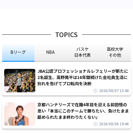
TOPICS
バスケ
高校大学
Bリーグ
NBA
日本代表
その他
JBA公認プロフェッショナルレフェリーが新たに
2名誕生、高野晃平は16年間続けた会社員生活に
別れを告げてプロ転向を決断
2026/08/07 15:48
京都ハンナリーズで在籍4年目を迎える前田悟の
思い「本当にこのチームで勝ちたい、負けたまま
舐められたまま終わりたくない」
2026/08/06 19:46