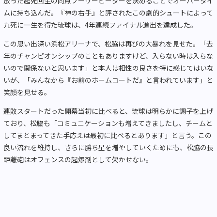
放った起死回生の同点ブーザービーターを決めることでオーバータイ
ムに持ち込んだ。『神の右手』と評されたこの劇的シュートによって
九死に一生を得た琉球は、4年連続ファイナル進出を達成した。
この思い出深い浜松アリーナで、松脇は再びの大暴れを見せた。「去
年のチャンピオンシップのこともありますけど、入らない時は入らな
いので関係ないと思います」と本人は相性の良さを特に感じてはいな
いが、「みんなから『お前のホームコートだ』と言われています」と
笑顔を見せる。
連敗スタートだった開幕当初に比べると、琉球は明らかに調子を上げ
ており、松脇も「コミュニケーションも増えてきましたし、チームと
してまとまってきた手応えは最初に比べるとあります」と言う。この
良い流れを維持し、さらに勝ち星を増やしていくためにも、松脇の長
距離砲はオフェンスの起爆剤として欠かせない。