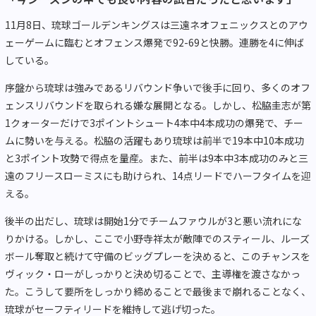
11月8日、琉球ゴールデンキングスは三遠ネオフェニックスとのアウ
ェーゲームに臨むとオフェンス爆発で92-69と快勝。連勝を4に伸ば
している。
序盤から琉球は強みであるリバウンド争いで後手に回り、多くのオフ
ェンスリバウンドを取られる嫌な展開となる。しかし、松脇圭志が第
1クォーターだけで3ポイントシュート4本中4本成功の爆発で、チー
ムに勢いを与える。松脇の活躍もあり琉球は前半で19本中10本成功
と3ポイント攻勢で得点を量産。また、前半は9本中3本成功のみと三
遠のフリースローミスにも助けられ、14点リードでハーフタイムを迎
える。
後半の出だし、琉球は開始1分でチームファウルが3と悪い流れにな
りかける。しかし、ここで小野寺祥太が敵陣でのスティール、ルーズ
ボール奪取と続けて守備のビッグプレーを決めると、このチャンスを
ヴィック・ローがしっかりと決め切ることで、主導権を渡さなかっ
た。こうして要所をしっかり締めることで最後まで崩れることなく、
琉球がセーフティリードを維持して逃げ切った。