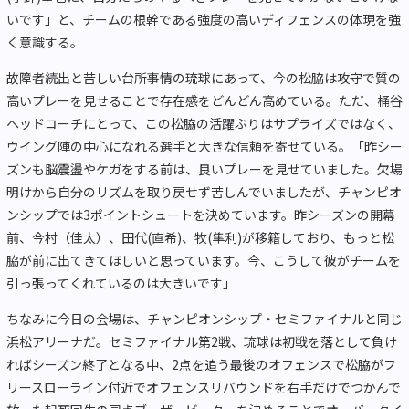
いです」と、チームの根幹である強度の高いディフェンスの体現を強
く意識する。
故障者続出と苦しい台所事情の琉球にあって、今の松脇は攻守で質の
高いプレーを見せることで存在感をどんどん高めている。ただ、桶谷
ヘッドコーチにとって、この松脇の活躍ぶりはサプライズではなく、
ウイング陣の中心になれる選手と大きな信頼を寄せている。「昨シー
ズンも脳震盪やケガをする前は、良いプレーを見せていました。欠場
明けから自分のリズムを取り戻せず苦しんでいましたが、チャンピオ
ンシップでは3ポイントシュートを決めています。昨シーズンの開幕
前、今村（佳太）、田代(直希)、牧(隼利)が移籍しており、もっと松
脇が前に出てきてほしいと思っています。今、こうして彼がチームを
引っ張ってくれているのは大きいです」
ちなみに今日の会場は、チャンピオンシップ・セミファイナルと同じ
浜松アリーナだ。セミファイナル第2戦、琉球は初戦を落として負け
ればシーズン終了となる中、2点を追う最後のオフェンスで松脇がフ
リースローライン付近でオフェンスリバウンドを右手だけでつかんで