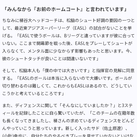
「みんなから『お前のホームコート』と言われています」
ちなみに桶谷大ヘッドコーチは、松脇のシュート好調の要因の一つと
して、最近東アジアスーパーリーグ（EASL）の試合がないことを挙
げる。「EASLで使うボールは、Bリーグと違っていますが彼に合って
いない。ここまで開幕節を戦った後、EASLをプレーしてシュートが
入らなくて、メンタル面に少なからず影響もあったと思います。今、
彼のシュートタッチが良いことは間違いないです」
そして、松脇本人も「僕の中では大きいです」と指揮官の見解に同意
する。「EASLのボールは本当に入らないので大嫌いです。ボールが
切り替わるのは難しくて、これからもEASLはあるので、どうしてい
こうかと考えているところです」
また、ディフェンスに関して「そんなにしていましたか？」と3ステ
ィールを記録したことに自ら驚いていたが、「このチームの在籍年数
も長くなってきましたし、桶さんの求めているディフェンスをどんど
んやっていこうと思っています。新しく入ったサド（佐土原遼）、
(小針)幸也に、自分たちのやるべきプレーを見せていかないといけな