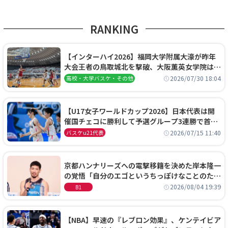
RANKING
【インターハイ2026】福岡大学附属大濠が昨年
大会王者の鳥取城北を撃破、大阪薫英女学院は岐
阜女子に完勝、大会3日目試合結果
2026/07/30 18:04
高校・大学バスケ・その他
【U17女子ワールドカップ2026】日本代表は開
催国チェコに勝利して予選グループ3連勝で首位
通過！準々決勝の相手はエジプトに決定
2026/07/15 11:40
バスケu21代表
京都ハンナリーズへの電撃移籍を決めた岸本隆一
の覚悟「自分のエゴというちっぽけなことのため
に、京都に来たわけではない」
2026/08/04 19:39
B1
【NBA】早速の『レブロン効果』、ケンテイビア