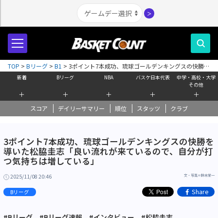
＞
TOP
>
Bリーグ
>
B1
>
3ポイント7本成功、琉球ゴールデンキングスの快勝を
導いた松脇圭志「良い流れが来ているので、自分が打つ気持ちは増してい
新着
Bリーグ
NBA
バスケ日本代表
中学・高校・大学
る」
その他
＋
＋
＋
＋
＋
スコア
デイリーサマリー
順位
スタッツ
クラブ
3ポイント7本成功、琉球ゴールデンキングスの快勝を
導いた松脇圭志「良い流れが来ているので、自分が打
つ気持ちは増している」
2025/11/08 20:46
文・写真＝鈴木栄一
Share
Bリーグ
#Bリーグ
#Bリーグ速報
#インタビュー
#松脇圭志