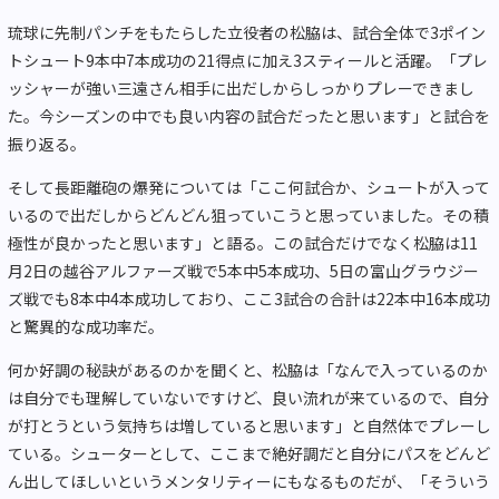
琉球に先制パンチをもたらした立役者の松脇は、試合全体で3ポイン
トシュート9本中7本成功の21得点に加え3スティールと活躍。「プレ
ッシャーが強い三遠さん相手に出だしからしっかりプレーできまし
た。今シーズンの中でも良い内容の試合だったと思います」と試合を
振り返る。
そして長距離砲の爆発については「ここ何試合か、シュートが入って
いるので出だしからどんどん狙っていこうと思っていました。その積
極性が良かったと思います」と語る。この試合だけでなく松脇は11
月2日の越谷アルファーズ戦で5本中5本成功、5日の富山グラウジー
ズ戦でも8本中4本成功しており、ここ3試合の合計は22本中16本成功
と驚異的な成功率だ。
何か好調の秘訣があるのかを聞くと、松脇は「なんで入っているのか
は自分でも理解していないですけど、良い流れが来ているので、自分
が打とうという気持ちは増していると思います」と自然体でプレーし
ている。シューターとして、ここまで絶好調だと自分にパスをどんど
ん出してほしいというメンタリティーにもなるものだが、「そういう