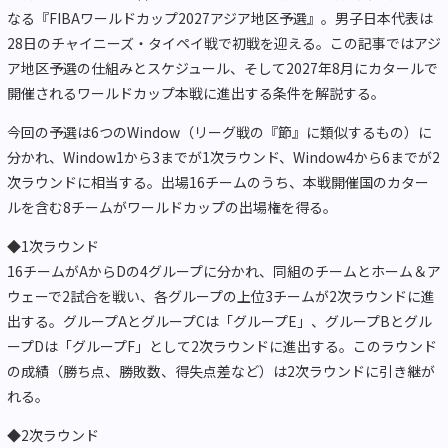
なる『FIBAワールドカップ2027アジア地区予選』。男子日本代表は
28日のチャイニーズ・タイペイ戦で初戦を迎える。この記事ではアジ
ア地区予選の仕組みとスケジュール、そして2027年8月にカタールで
開催されるワールドカップ本戦に進出する条件を解説する。
今回の予選は6つのWindow（リーグ戦の『節』に類似するもの）に
分かれ、Window1から3までが1次ラウンド、Window4から6までが2
次ラウンドに相当する。出場16チームのうち、本戦開催国のカター
ルを含む8チームがワールドカップの出場権を得る。
◆1次ラウンド
16チームがAからDの4グループに分かれ、同組のチームとホーム＆ア
ウェーで2試合を戦い、各グループの上位3チームが2次ラウンドに進
出する。グループAとグループCは「グループE」、グループBとグル
ープDは「グループF」として2次ラウンドに進出する。このラウンド
の成績（勝ち点、勝敗数、得失点差など）は2次ラウンドに引き継が
れる。
◆2次ラウンド