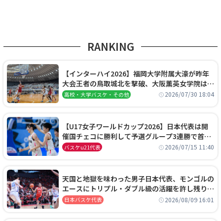
RANKING
【インターハイ2026】福岡大学附属大濠が昨年
大会王者の鳥取城北を撃破、大阪薫英女学院は岐
阜女子に完勝、大会3日目試合結果
2026/07/30 18:04
高校・大学バスケ・その他
【U17女子ワールドカップ2026】日本代表は開
催国チェコに勝利して予選グループ3連勝で首位
通過！準々決勝の相手はエジプトに決定
2026/07/15 11:40
バスケu21代表
天国と地獄を味わった男子日本代表、モンゴルの
エースにトリプル・ダブル級の活躍を許し残り
0.4秒に失点する悔しい敗戦
2026/08/09 16:01
日本バスケ代表