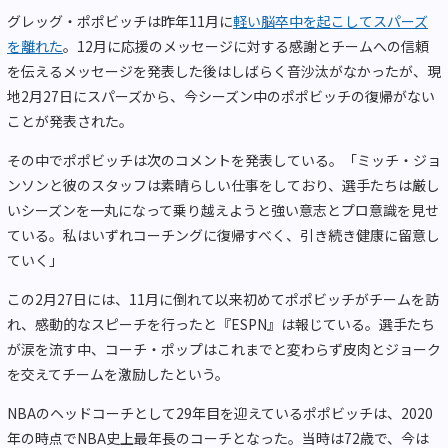
グレッグ・ポポビッチは昨年11月に
軽い脳卒中を起こしてスパーズ
を離れた
。12月に応援のメッセージに対する感謝とチームへの信頼
を伝えるメッセージを発表した後はしばらく音沙汰がなかったが、現
地2月27日にスパーズから、今シーズン中のポポビッチの復帰がない
ことが発表された。
その中でポポビッチは次のコメントを発表している。「ミッチ・ジョ
ンソンと彼のスタッフは素晴らしい仕事をしており、選手たちは厳し
いシーズンを一丸になって乗り越えようと強い意志とプロ意識を見せ
ている。私はいずれコーチングに復帰すべく、引き続き健康に留意し
ていく」
この2月27日には、11月に倒れて以来初めてポポビッチがチームを訪
れ、感動的なスピーチを行ったと『ESPN』は報じている。選手たち
が涙を流す中、コーチ・ポップはこれまでと変わらず皮肉とジョーク
を交えてチームを激励したという。
NBAのヘッドコーチとして29年目を迎えているポポビッチは、2020
年の時点でNBA史上最年長のコーチとなった。当時は72歳で、今は