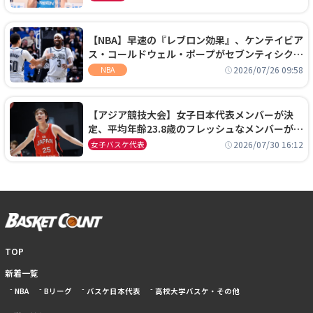
【NBA】早速の『レブロン効果』、ケンテイビア
ス・コールドウェル・ポープがセブンティシクサ
ーズに1年契約で加入
2026/07/26 09:58
NBA
【アジア競技大会】女子日本代表メンバーが決
定、平均年齢23.8歳のフレッシュなメンバーが日
本開催の大舞台で頂点を狙う
2026/07/30 16:12
女子バスケ代表
TOP
新着一覧
NBA
Bリーグ
バスケ日本代表
高校大学バスケ・その他