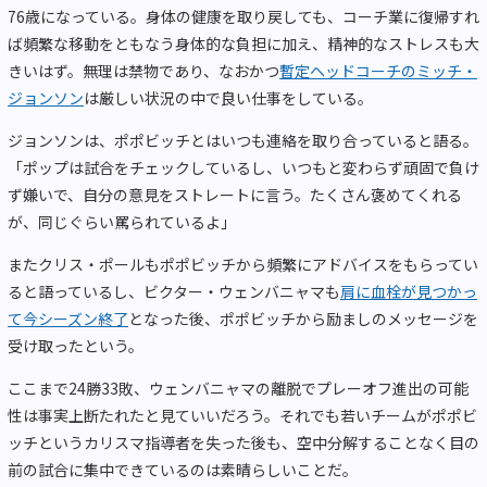
76歳になっている。身体の健康を取り戻しても、コーチ業に復帰すれ
ば頻繁な移動をともなう身体的な負担に加え、精神的なストレスも大
きいはず。無理は禁物であり、なおかつ
暫定ヘッドコーチのミッチ・
ジョンソン
は厳しい状況の中で良い仕事をしている。
ジョンソンは、ポポビッチとはいつも連絡を取り合っていると語る。
「ポップは試合をチェックしているし、いつもと変わらず頑固で負け
ず嫌いで、自分の意見をストレートに言う。たくさん褒めてくれる
が、同じぐらい罵られているよ」
またクリス・ポールもポポビッチから頻繁にアドバイスをもらってい
ると語っているし、ビクター・ウェンバニャマも
肩に血栓が見つかっ
て今シーズン終了
となった後、ポポビッチから励ましのメッセージを
受け取ったという。
ここまで24勝33敗、ウェンバニャマの離脱でプレーオフ進出の可能
性は事実上断たれたと見ていいだろう。それでも若いチームがポポビ
ッチというカリスマ指導者を失った後も、空中分解することなく目の
前の試合に集中できているのは素晴らしいことだ。