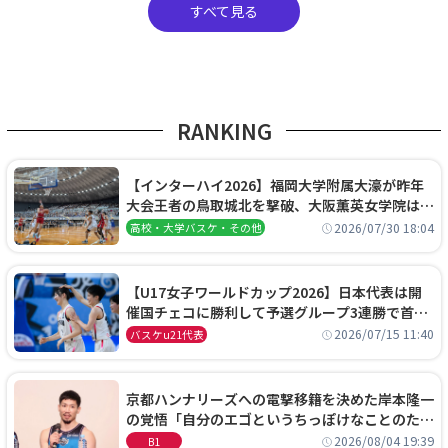
すべて見る
RANKING
【インターハイ2026】福岡大学附属大濠が昨年
大会王者の鳥取城北を撃破、大阪薫英女学院は岐
阜女子に完勝、大会3日目試合結果
2026/07/30 18:04
高校・大学バスケ・その他
【U17女子ワールドカップ2026】日本代表は開
催国チェコに勝利して予選グループ3連勝で首位
通過！準々決勝の相手はエジプトに決定
2026/07/15 11:40
バスケu21代表
京都ハンナリーズへの電撃移籍を決めた岸本隆一
の覚悟「自分のエゴというちっぽけなことのため
に、京都に来たわけではない」
2026/08/04 19:39
B1