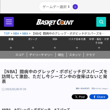
＞
TOP
>
NBA
>
NBA
>
【NBA】闘病中のグレッグ・ポポビッチがスパーズを訪
問して激励、ただし今シーズン中の復帰はないと発表
新着
Bリーグ
NBA
バスケ日本代表
中学・高校・大学
その他
＋
＋
＋
＋
＋
スコア
デイリーサマリー
順位
スタッツ
クラブ
【NBA】闘病中のグレッグ・ポポビッチがスパーズを
訪問して激励、ただし今シーズン中の復帰はないと発
表
2025/02/28 07:30
構成＝鈴木制作所 写真＝Getty Images
Share
高校大学その他
#NBA
#グレッグ・ポポビッチ
#スパーズ