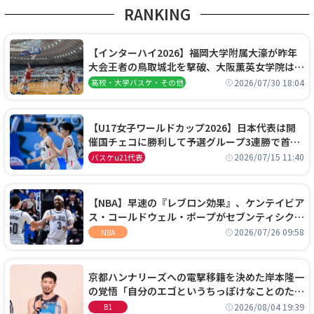
RANKING
【インターハイ2026】福岡大学附属大濠が昨年
大会王者の鳥取城北を撃破、大阪薫英女学院は岐
阜女子に完勝、大会3日目試合結果
2026/07/30 18:04
高校・大学バスケ・その他
【U17女子ワールドカップ2026】日本代表は開
催国チェコに勝利して予選グループ3連勝で首位
通過！準々決勝の相手はエジプトに決定
2026/07/15 11:40
バスケu21代表
【NBA】早速の『レブロン効果』、ケンテイビア
ス・コールドウェル・ポープがセブンティシクサ
ーズに1年契約で加入
2026/07/26 09:58
NBA
京都ハンナリーズへの電撃移籍を決めた岸本隆一
の覚悟「自分のエゴというちっぽけなことのため
に、京都に来たわけではない」
2026/08/04 19:39
B1