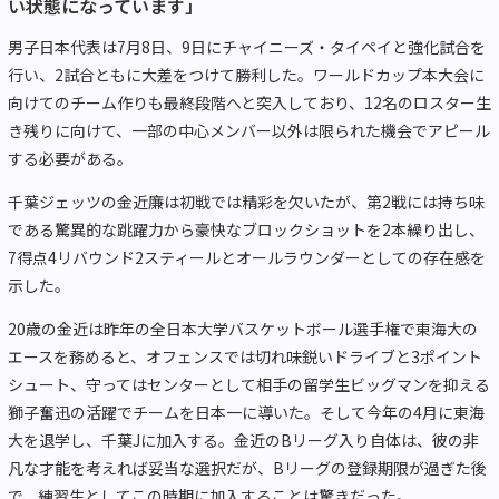
い状態になっています」
男子日本代表は7月8日、9日にチャイニーズ・タイペイと強化試合を
行い、2試合ともに大差をつけて勝利した。ワールドカップ本大会に
向けてのチーム作りも最終段階へと突入しており、12名のロスター生
き残りに向けて、一部の中心メンバー以外は限られた機会でアピール
する必要がある。
千葉ジェッツの金近廉は初戦では精彩を欠いたが、第2戦には持ち味
である驚異的な跳躍力から豪快なブロックショットを2本繰り出し、
7得点4リバウンド2️スティールとオールラウンダーとしての存在感を
示した。
20歳の金近は昨年の全日本大学バスケットボール選手権で東海大の
エースを務めると、オフェンスでは切れ味鋭いドライブと3ポイント
シュート、守ってはセンターとして相手の留学生ビッグマンを抑える
獅子奮迅の活躍でチームを日本一に導いた。そして今年の4月に東海
大を退学し、千葉Jに加入する。金近のBリーグ入り自体は、彼の非
凡な才能を考えれば妥当な選択だが、Bリーグの登録期限が過ぎた後
で、練習生としてこの時期に加入することは驚きだった。