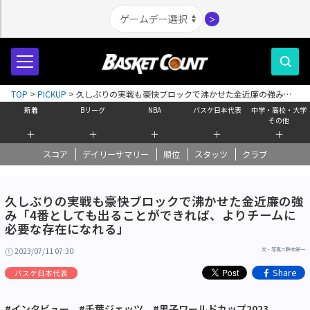
＞
TOP
>
PICKUP
>
久しぶりの実戦も豪快ブロックで沸かせた金近廉の強み「4
番としても出ることができれば、よりチームに必要な存在になれる」
新着
Bリーグ
NBA
バスケ日本代表
中学・高校・大学
その他
＋
＋
＋
＋
＋
スコア
デイリーサマリー
順位
スタッツ
クラブ
久しぶりの実戦も豪快ブロックで沸かせた金近廉の強
み「4番としても出ることができれば、よりチームに
必要な存在になれる」
2023/07/11 07:30
文・写真＝鈴木栄一
Share
バスケ日本代表
#インタビュー
#千葉ジェッツ
#男子ワールドカップ2023