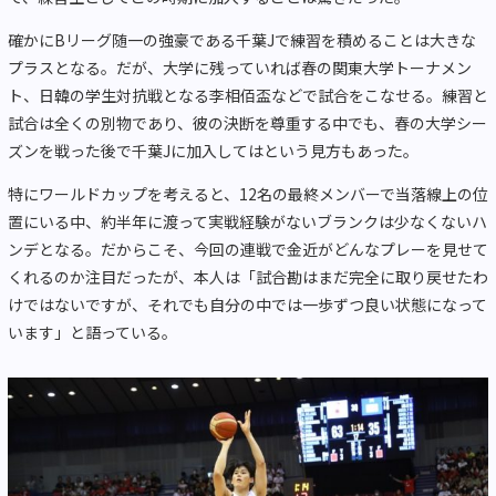
確かにBリーグ随一の強豪である千葉Jで練習を積めることは大きな
プラスとなる。だが、大学に残っていれば春の関東大学トーナメン
ト、日韓の学生対抗戦となる李相佰盃などで試合をこなせる。練習と
試合は全くの別物であり、彼の決断を尊重する中でも、春の大学シー
ズンを戦った後で千葉Jに加入してはという見方もあった。
特にワールドカップを考えると、12名の最終メンバーで当落線上の位
置にいる中、約半年に渡って実戦経験がないブランクは少なくないハ
ンデとなる。だからこそ、今回の連戦で金近がどんなプレーを見せて
くれるのか注目だったが、本人は「試合勘はまだ完全に取り戻せたわ
けではないですが、それでも自分の中では一歩ずつ良い状態になって
います」と語っている。