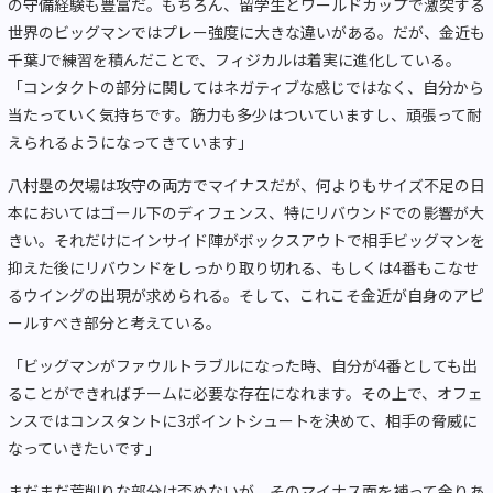
の守備経験も豊富だ。もちろん、留学生とワールドカップで激突する
世界のビッグマンではプレー強度に大きな違いがある。だが、金近も
千葉Jで練習を積んだことで、フィジカルは着実に進化している。
「コンタクトの部分に関してはネガティブな感じではなく、自分から
当たっていく気持ちです。筋力も多少はついていますし、頑張って耐
えられるようになってきています」
八村塁の欠場は攻守の両方でマイナスだが、何よりもサイズ不足の日
本においてはゴール下のディフェンス、特にリバウンドでの影響が大
きい。それだけにインサイド陣がボックスアウトで相手ビッグマンを
抑えた後にリバウンドをしっかり取り切れる、もしくは4番もこなせ
るウイングの出現が求められる。そして、これこそ金近が自身のアピ
ールすべき部分と考えている。
「ビッグマンがファウルトラブルになった時、自分が4番としても出
ることができればチームに必要な存在になれます。その上で、オフェ
ンスではコンスタントに3ポイントシュートを決めて、相手の脅威に
なっていきたいです」
まだまだ荒削りな部分は否めないが、そのマイナス面を補って余りあ