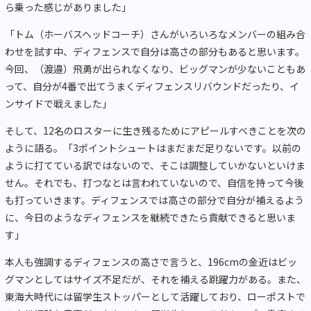
ら乗った感じがありました」
「トム（ホーバスヘッドコーチ）さんがいろいろなメンバーの組み合
わせを試す中、ディフェンスで自分は高さの部分もあると思います。
今回、（渡邉）飛勇が出られなくなり、ビッグマンが少ないこともあ
って、自分が4番で出てうまくディフェンスリバウンドだったり、イ
ンサイドで戦えました」
そして、12名のロスターに生き残るためにアピールすべきことを次の
ように語る。「3ポイントシュートはまだまだ足りないです。以前の
ように打てている訳ではないので、そこは調整していかないといけま
せん。それでも、打つなとは言われていないので、自信を持って今後
も打っていきます。ディフェンスでは高さの部分で自分が補えるよう
に、今日のようなディフェンスを継続できたら貢献できると思いま
す」
本人も強調するディフェンスの高さで言うと、196cmの金近はビッ
グマンとしてはサイズ不足だが、それを補える跳躍力がある。また、
東海大時代には留学生ストッパーとして活躍しており、ローポストで