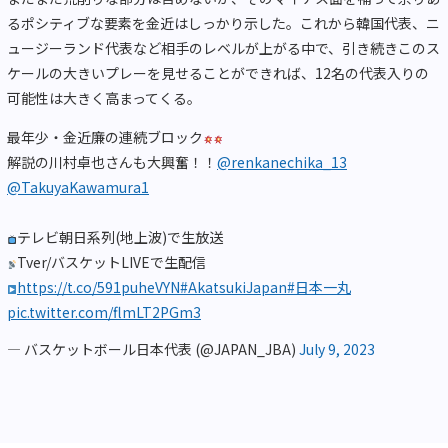
るポシティブな要素を金近はしっかり示した。これから韓国代表、ニ
ュージーランド代表など相手のレベルが上がる中で、引き続きこのス
ケールの大きいプレーを見せることができれば、12名の代表入りの
可能性は大きく高まってくる。
最年少・金近廉の連続ブロック
解説の川村卓也さんも大興奮！！
@renkanechika_13
@TakuyaKawamura1
テレビ朝日系列(地上波)で生放送
Tver/バスケットLIVEで生配信
https://t.co/591puheVYN
#AkatsukiJapan
#日本一丸
pic.twitter.com/flmLT2PGm3
— バスケットボール日本代表 (@JAPAN_JBA)
July 9, 2023