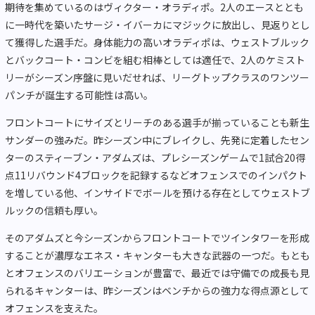
期待を集めているのはヴィクター・オラディポ。2人のエースととも
に一時代を築いたサージ・イバーカにマジックに放出し、見返りとし
て獲得した選手だ。身体能力の高いオラディポは、ウェストブルック
とバックコート・コンビを組む相棒としては適任で、2人のケミスト
リーがシーズン序盤に見いだせれば、リーグトップクラスのワンツー
パンチが誕生する可能性は高い。
フロントコートにサイズとリーチのある選手が揃っていることも新生
サンダーの強みだ。昨シーズン中にブレイクし、先発に定着したセン
ターのスティーブン・アダムズは、プレシーズンゲームで1試合20得
点11リバウンド4ブロックを記録するなどオフェンスでのインパクト
を増している他、インサイドでボールを預ける存在としてウェストブ
ルックの信頼も厚い。
そのアダムズと今シーズンからフロントコートでツインタワーを形成
することが濃厚なエネス・キャンターも大きな武器の一つだ。もとも
とオフェンスのバリエーションが豊富で、最近では守備での成長も見
られるキャンターは、昨シーズンはベンチからの強力な得点源として
オフェンスを支えた。