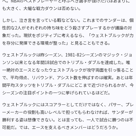
へ。NBAのベストプレーヤーと呼ぶべき選手が抜けた穴はあまりに
も大きく、大幅な戦力ダウンは否めない。
しかし、泣き言を言っている暇などない。これまでのサンダーは、個
性的な2人がそれぞれの持ち味をどう殺さずプレーするかが議論の対
象だった。現状をポジティブに考えるなら、「ウェストブルックが力
を存分に発揮できる環境が整った」と見ることもできる。
ウェストブルックは昨シーズン、1981-82シーズンのマジック・ジョ
ンソン以来となる年間18試合でのトリプル・ダブルを達成した。唯
一絶対のエースとなったウェストブルックが攻守両面を引っ張ること
で、平均得点、リバウンド、アシスト数を伸ばすのは確実。あとは年
間平均スタッツをトリプル・ダブルにどこまで近づけられるかが、今
シーズンの注目ポイントの一つに挙げられているほどだ。
ウェストブルックにはスコアラーとしてだけではなく、パサー、プレ
ーメーカーの役割も高いレベルで担ってもらわなければ、サンダーが
勝利する姿は想像できない。とは言っても、一人で試合に勝つのは不
可能だ。では、エースを支えるべきメンバーはどうだろうか。