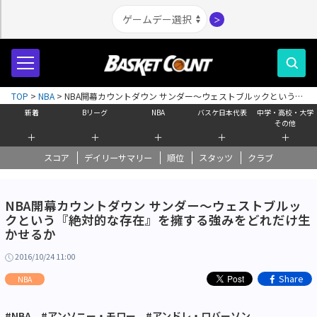
＞
TOP
>
NBA
>
NBA開幕カウントダウン サンダー～ウェストブルックという
『絶対的な存在』を擁する強みをどれだけ生かせるか
新着
Bリーグ
NBA
バスケ日本代表
中学・高校・大学
その他
＋
＋
＋
＋
＋
スコア
デイリーサマリー
順位
スタッツ
クラブ
NBA開幕カウントダウン サンダー～ウェストブルッ
クという『絶対的な存在』を擁する強みをどれだけ生
かせるか
2016/10/24 11:00
Share
NBA
#NBA
#アンソニー・モロー
#アンドレ・ロバーソン