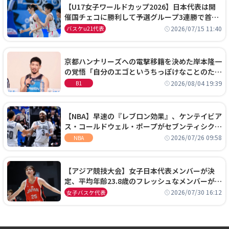
【U17女子ワールドカップ2026】日本代表は開
催国チェコに勝利して予選グループ3連勝で首位
通過！準々決勝の相手はエジプトに決定
2026/07/15 11:40
バスケu21代表
京都ハンナリーズへの電撃移籍を決めた岸本隆一
の覚悟「自分のエゴというちっぽけなことのため
に、京都に来たわけではない」
2026/08/04 19:39
B1
【NBA】早速の『レブロン効果』、ケンテイビア
ス・コールドウェル・ポープがセブンティシクサ
ーズに1年契約で加入
2026/07/26 09:58
NBA
【アジア競技大会】女子日本代表メンバーが決
定、平均年齢23.8歳のフレッシュなメンバーが日
本開催の大舞台で頂点を狙う
2026/07/30 16:12
女子バスケ代表