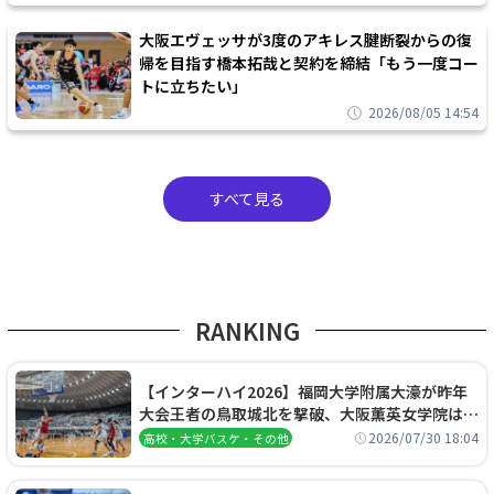
大阪エヴェッサが3度のアキレス腱断裂からの復
帰を目指す橋本拓哉と契約を締結「もう一度コー
トに立ちたい」
2026/08/05 14:54
すべて見る
RANKING
【インターハイ2026】福岡大学附属大濠が昨年
大会王者の鳥取城北を撃破、大阪薫英女学院は岐
阜女子に完勝、大会3日目試合結果
2026/07/30 18:04
高校・大学バスケ・その他