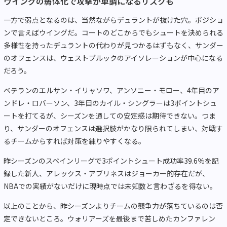
ウイングの弱体化で攻撃が単調になるリスクも
一方で弱点となるのは、当然ながらデュラントが抜けた穴。ポジショ
ンで言えばウイングだ。コートのどこからでもシュートを決められる
多様性を持ったデュラントの代わりが見つかるはずもなく、サンダー
のオフェンスは、ウェストブルックのアイソレーションが中心になる
だろう。
ベテランのエルサン・イリャソワ、アンソニー・モロー、4年目のア
ンドレ・ロバーソン、3年目のカイル・シングラーは3ポイントシュ
ートを打てるが、シーズンを通しての安定感は期待できない。つま
り、サンダーのオフェンスは選択肢がかなり限られてしまい、対戦す
るチームからすれば対策を練りやすくなる。
昨シーズンのスペインリーグで3ポイントシュート成功率39.6％を記
録した新人、アレックス・アブリネスはジョーカー的存在だが、
NBAでの実績がないだけに現時点では未知数と言わざるを得ない。
以上のことから、昨シーズンよりチームの競争力が落ちているのは否
定できないところ。ウォリアーズを最後まで苦しめたカンファレン