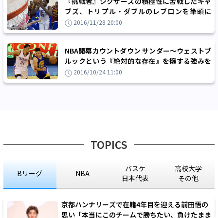
『挑戦者』シクサーズの積極性に苦戦したキャ
ブズ、トリプル・ダブルのレブロンを筆頭に
『王者の貫禄』を見せて終盤に逆転勝利
2016/11/28 20:00
NBA開幕カウントダウン サンダー～ウェストブ
ルックという『絶対的な存在』を擁する強みを
どれだけ生かせるか
2016/10/24 11:00
TOPICS
バスケ
高校大学
Bリーグ
NBA
日本代表
その他
京都ハンナリーズで在籍4年目を迎える前田悟の
思い「本当にこのチームで勝ちたい、負けたまま