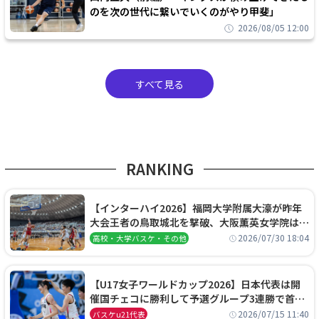
のを次の世代に繋いでいくのがやり甲斐」
2026/08/05 12:00
すべて見る
RANKING
【インターハイ2026】福岡大学附属大濠が昨年
大会王者の鳥取城北を撃破、大阪薫英女学院は岐
阜女子に完勝、大会3日目試合結果
2026/07/30 18:04
高校・大学バスケ・その他
【U17女子ワールドカップ2026】日本代表は開
催国チェコに勝利して予選グループ3連勝で首位
通過！準々決勝の相手はエジプトに決定
2026/07/15 11:40
バスケu21代表