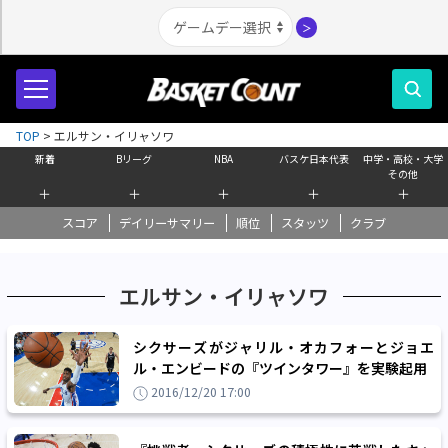
＞
TOP
>
エルサン・イリャソワ
新着
Bリーグ
NBA
バスケ日本代表
中学・高校・大学
その他
＋
＋
＋
＋
＋
スコア
デイリーサマリー
順位
スタッツ
クラブ
エルサン・イリャソワ
シクサーズがジャリル・オカフォーとジョエ
ル・エンビードの『ツインタワー』を実験起用
2016/12/20 17:00