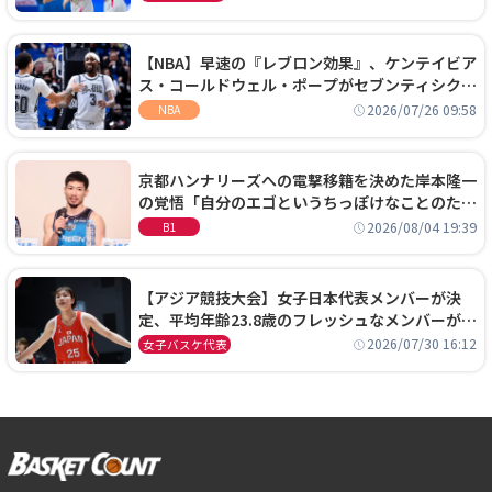
【NBA】早速の『レブロン効果』、ケンテイビア
ス・コールドウェル・ポープがセブンティシクサ
ーズに1年契約で加入
2026/07/26 09:58
NBA
京都ハンナリーズへの電撃移籍を決めた岸本隆一
の覚悟「自分のエゴというちっぽけなことのため
に、京都に来たわけではない」
2026/08/04 19:39
B1
【アジア競技大会】女子日本代表メンバーが決
定、平均年齢23.8歳のフレッシュなメンバーが日
本開催の大舞台で頂点を狙う
2026/07/30 16:12
女子バスケ代表