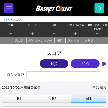
TOP
>
スコア
新着
Bリーグ
NBA
バスケ日本代表
中学・高校・大学
その他
＋
＋
＋
＋
＋
スコア
デイリーサマリー
順位
スタッツ
クラブ
スコア
10/2
10/3
日付を選択
2025/10/02 木曜日の試合
全12試合
B1
B2
ALL