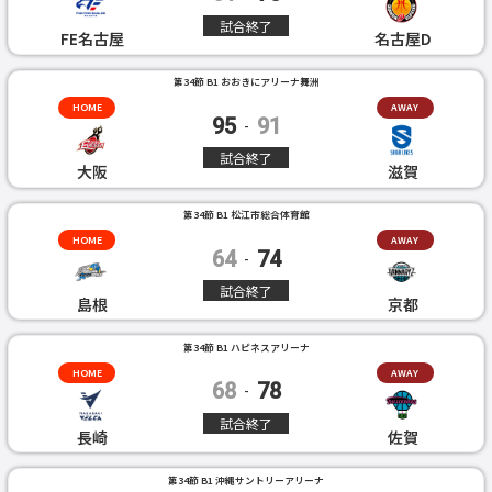
試合終了
FE名古屋
名古屋D
第34節 B1 おおきにアリーナ舞洲
HOME
AWAY
95
91
-
試合終了
大阪
滋賀
第34節 B1 松江市総合体育館
HOME
AWAY
64
74
-
試合終了
島根
京都
第34節 B1 ハピネスアリーナ
HOME
AWAY
68
78
-
試合終了
長崎
佐賀
第34節 B1 沖縄サントリーアリーナ