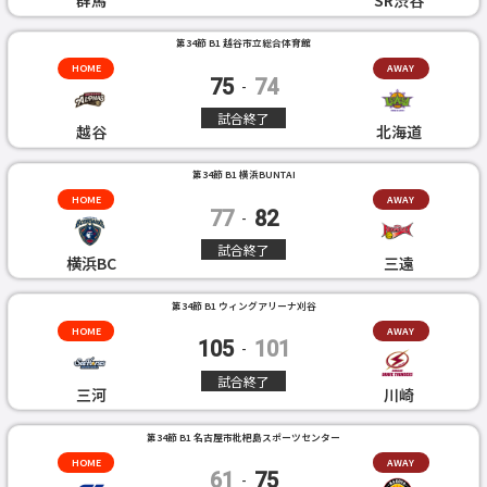
群馬
SR渋谷
第34節 B1 越谷市立総合体育館
HOME
AWAY
75
74
-
試合終了
越谷
北海道
第34節 B1 横浜BUNTAI
HOME
AWAY
77
82
-
試合終了
横浜BC
三遠
第34節 B1 ウィングアリーナ刈谷
HOME
AWAY
105
101
-
試合終了
三河
川崎
第34節 B1 名古屋市枇杷島スポーツセンター
HOME
AWAY
61
75
-