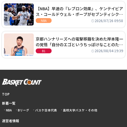
【NBA】早速の『レブロン効果』、ケンテイビア
ス・コールドウェル・ポープがセブンティシクサ
ーズに1年契約で加入
2026/07/26 09:58
NBA
京都ハンナリーズへの電撃移籍を決めた岸本隆一
の覚悟「自分のエゴというちっぽけなことのため
に、京都に来たわけではない」
2026/08/04 19:39
B1
TOP
新着一覧
NBA
Bリーグ
バスケ日本代表
高校大学バスケ・その他
運営者情報