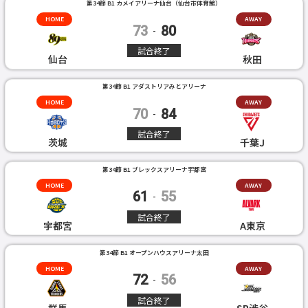
第34節 B1 カメイアリーナ仙台（仙台市体育館）
HOME
AWAY
73
80
-
試合終了
仙台
秋田
第34節 B1 アダストリアみとアリーナ
HOME
AWAY
70
84
-
試合終了
茨城
千葉J
第34節 B1 ブレックスアリーナ宇都宮
HOME
AWAY
61
55
-
試合終了
宇都宮
A東京
第34節 B1 オープンハウスアリーナ太田
HOME
AWAY
72
56
-
試合終了