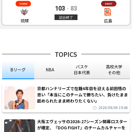
HOME
AWAY
103
83
-
試合終了
琉球
広島
TOPICS
バスケ
高校大学
Bリーグ
NBA
日本代表
その他
京都ハンナリーズで在籍4年目を迎える前田悟の
思い「本当にこのチームで勝ちたい、負けたまま
舐められたまま終わりたくない」
2026/08/06 19:46
大阪エヴェッサの2026-27シーズン開幕ロスター
が確定、『DOG FIGHT』のチームカルチャーを