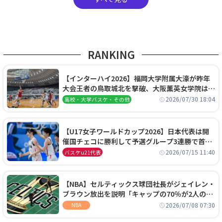
RANKING
【インターハイ2026】福岡大学附属大濠が昨年
大会王者の鳥取城北を撃破、大阪薫英女学院は岐
阜女子に完勝、大会3日目試合結果
2026/07/30 18:04
高校・大学バスケ・その他
【U17女子ワールドカップ2026】日本代表は開
催国チェコに勝利して予選グループ3連勝で首位
通過！準々決勝の相手はエジプトに決定
2026/07/15 11:40
バスケu21代表
【NBA】セルティックス球団社長がジェイレン・
ブラウン放出を説明「キャップの70％が2人の選
手に集中するチームでは勝てない」
2026/07/08 07:30
NBA