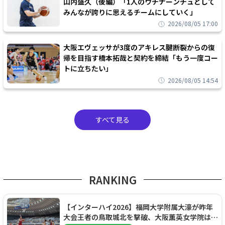
山内盛久（後編）「1人のウチナーンチュとして
みんなが誇りに思えるチームにしていく」
2026/08/05 17:00
大阪エヴェッサが3度のアキレス腱断裂からの復
帰を目指す橋本拓哉と契約を締結「もう一度コー
トに立ちたい」
2026/08/05 14:54
すべて見る
RANKING
【インターハイ2026】福岡大学附属大濠が昨年
大会王者の鳥取城北を撃破、大阪薫英女学院は岐