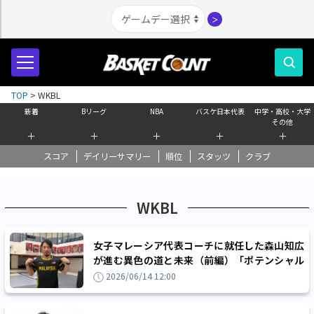
＞
TOP
>
WKBL
新着
Bリーグ
NBA
バスケ日本代表
中学・高校・大学
その他
＋
＋
＋
＋
＋
スコア
デイリーサマリー
順位
スタッツ
クラブ
WKBL
女子マレーシア代表コーチに就任した森山知広
が進む異色の道と未来（前編）「ポテンシャル
が高く可能性はかなりある」
2026/06/14 12:00