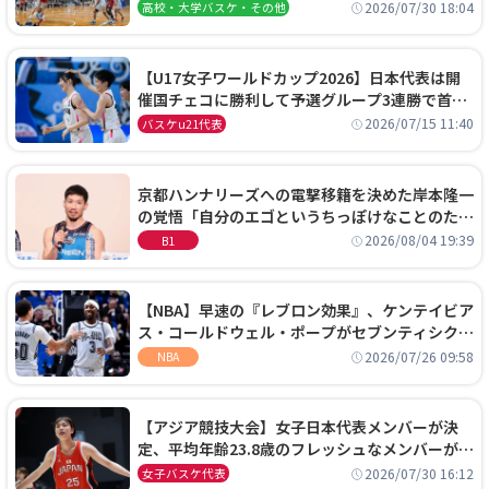
阜女子に完勝、大会3日目試合結果
2026/07/30 18:04
高校・大学バスケ・その他
【U17女子ワールドカップ2026】日本代表は開
催国チェコに勝利して予選グループ3連勝で首位
通過！準々決勝の相手はエジプトに決定
2026/07/15 11:40
バスケu21代表
京都ハンナリーズへの電撃移籍を決めた岸本隆一
の覚悟「自分のエゴというちっぽけなことのため
に、京都に来たわけではない」
2026/08/04 19:39
B1
【NBA】早速の『レブロン効果』、ケンテイビア
ス・コールドウェル・ポープがセブンティシクサ
ーズに1年契約で加入
2026/07/26 09:58
NBA
【アジア競技大会】女子日本代表メンバーが決
定、平均年齢23.8歳のフレッシュなメンバーが日
本開催の大舞台で頂点を狙う
2026/07/30 16:12
女子バスケ代表