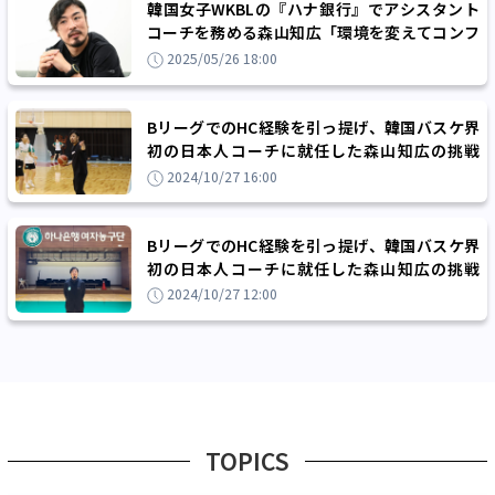
韓国女子WKBLの『ハナ銀行』でアシスタント
コーチを務める森山知広「環境を変えてコンフ
ォートゾーンから抜け出す」
2025/05/26 18:00
BリーグでのHC経験を引っ提げ、韓国バスケ界
初の日本人コーチに就任した森山知広の挑戦
（後編）「1日が終わるのがすごく早い」
2024/10/27 16:00
BリーグでのHC経験を引っ提げ、韓国バスケ界
初の日本人コーチに就任した森山知広の挑戦
（前編）「何かを変えなければいけない」
2024/10/27 12:00
TOPICS