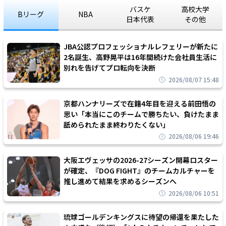
バスケ
高校大学
Bリーグ
NBA
日本代表
その他
JBA公認プロフェッショナルレフェリーが新たに
2名誕生、高野晃平は16年間続けた会社員生活に
別れを告げてプロ転向を決断
2026/08/07 15:48
京都ハンナリーズで在籍4年目を迎える前田悟の
思い「本当にこのチームで勝ちたい、負けたまま
舐められたまま終わりたくない」
2026/08/06 19:46
大阪エヴェッサの2026-27シーズン開幕ロスター
が確定、『DOG FIGHT』のチームカルチャーを
推し進めて結果を求めるシーズンへ
2026/08/06 10:51
琉球ゴールデンキングスに待望の帰還を果たした