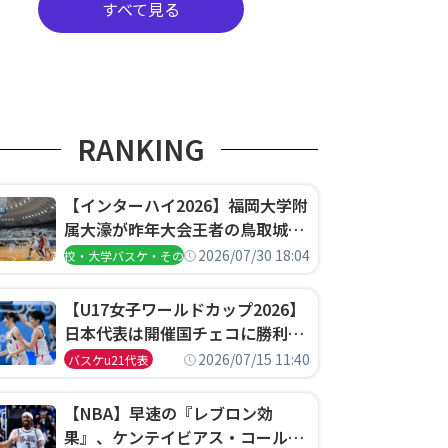
すべて見る
RANKING
【インターハイ2026】福岡大学附
属大濠が昨年大会王者の鳥取城北
を撃破、大阪薫英女学院は岐阜女
2026/07/30 18:04
高校・大学バスケ・その他
子に完勝、大会3日目試合結果
【U17女子ワールドカップ2026】
日本代表は開催国チェコに勝利し
て予選グループ3連勝で首位通
2026/07/15 11:40
バスケu21代表
過！準々決勝の相手はエジプトに
決定
【NBA】早速の『レブロン効
果』、ケンテイビアス・コールド