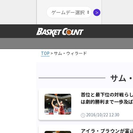
＞
TOP
>
サム・ウィラード
サム
首位と最下位の対戦らし
は劇的勝利まで一歩及ば
2016/10/22 12:30
アイラ・ブラウンが富