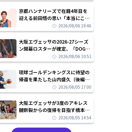
れを告げてプロ転向を決断
京都ハンナリーズで在籍4年目を
迎える前田悟の思い「本当にこの
チームで勝ちたい、負けたまま舐
2026/08/06 19:46
められたまま終わりたくない」
大阪エヴェッサの2026-27シーズ
ン開幕ロスターが確定、『DOG
FIGHT』のチームカルチャーを推
2026/08/06 10:51
し進めて結果を求めるシーズンへ
琉球ゴールデンキングスに待望の
帰還を果たした山内盛久（後編）
「1人のウチナーンチュとしてみ
2026/08/05 17:00
んなが誇りに思えるチームにして
いく」
大阪エヴェッサが3度のアキレス
腱断裂からの復帰を目指す橋本拓
哉と契約を締結「もう一度コート
2026/08/05 14:54
に立ちたい」