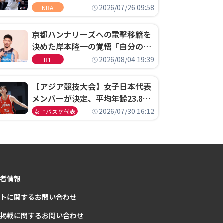
ウェル・ポープがセブンティシク
2026/07/26 09:58
NBA
サーズに1年契約で加入
京都ハンナリーズへの電撃移籍を
決めた岸本隆一の覚悟「自分のエ
ゴというちっぽけなことのため
2026/08/04 19:39
B1
に、京都に来たわけではない」
【アジア競技大会】女子日本代表
メンバーが決定、平均年齢23.8歳
のフレッシュなメンバーが日本開
2026/07/30 16:12
女子バスケ代表
催の大舞台で頂点を狙う
者情報
トに関するお問い合わせ
掲載に関するお問い合わせ