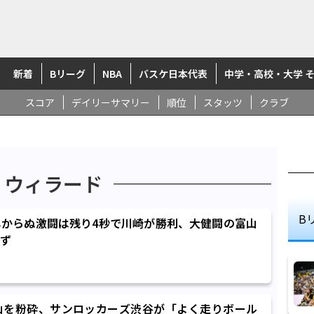
新着
Bリーグ
NBA
バスケ日本代表
中学・高校・大学 
スコア
デイリーサマリー
順位
スタッツ
クラブ
・ウィラード
B
からぬ激闘は残り4秒で川崎が勝利、大健闘の富山
ず
山を粉砕、サンロッカーズ渋谷が「よく走りボール