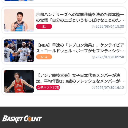
京都ハンナリーズへの電撃移籍を決めた岸本隆一
の覚悟「自分のエゴというちっぽけなことのため
に、京都に来たわけではない」
2026/08/04 19:39
B1
【NBA】早速の『レブロン効果』、ケンテイビア
ス・コールドウェル・ポープがセブンティシクサ
ーズに1年契約で加入
2026/07/26 09:58
NBA
【アジア競技大会】女子日本代表メンバーが決
定、平均年齢23.8歳のフレッシュなメンバーが日
本開催の大舞台で頂点を狙う
2026/07/30 16:12
女子バスケ代表