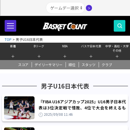
＞
TOP
>
男子U16日本代表
新着
Bリーグ
NBA
バスケ日本代表
中学・高校・大学
その他
＋
＋
＋
＋
＋
スコア
デイリーサマリー
順位
スタッツ
クラブ
男子U16日本代表
『FIBA U16アジアカップ2025』U16男子日本代
表は3位決定戦で惜敗、4位で大会を終えるも
U17ワールドカップ出場権を獲得
2025/09/08 11:46