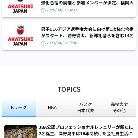
強化合宿の開催と参加メンバーが決定、福岡大
学附属大濠からは3名選出
2025/08/01 16:37
男子U16アジア選手権大会に向け第1次強化合宿
がスタート、若野瑛太、新郷礼音らを含む14名
が合宿に参加
2023/08/03 17:30
TOPICS
バスケ
高校大学
Bリーグ
NBA
日本代表
その他
JBA公認プロフェッショナルレフェリーが新たに
2名誕生、高野晃平は16年間続けた会社員生活に