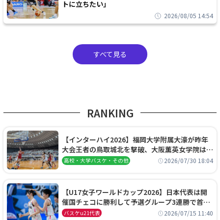
トに立ちたい」
2026/08/05 14:54
すべて見る
RANKING
【インターハイ2026】福岡大学附属大濠が昨年
大会王者の鳥取城北を撃破、大阪薫英女学院は岐
阜女子に完勝、大会3日目試合結果
2026/07/30 18:04
高校・大学バスケ・その他
【U17女子ワールドカップ2026】日本代表は開
催国チェコに勝利して予選グループ3連勝で首位
通過！準々決勝の相手はエジプトに決定
2026/07/15 11:40
バスケu21代表