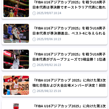
『FIBA U16アジアカップ2025』を戦うU16男子
日本代表は準決勝でオーストラリア代表に敗れ
る、3位決定戦にまわりメダル獲得を目指す
2025/09/07 10:24
『FIBA U16アジアカップ2025』を戦うU16男子
日本代表が準決勝進出、ベスト4に与えられる
世界大会の切符をつかみ取る！
2025/09/06 10:23
『FIBA U16アジアカップ2025』を戦うU16男子
日本代表がグループフェーズで3戦全勝！1位通
過で準々決勝に駒を進める
2025/09/02 16:23
『FIBA U16アジアカップ 2025』に向けた第3次
強化合宿および大会出場メンバーが決定！前回
大会出場の白谷柱誠ジャックらが選出
2025/08/22 15:16
『FIBA U16アジアカップ2025』に向けた第2次