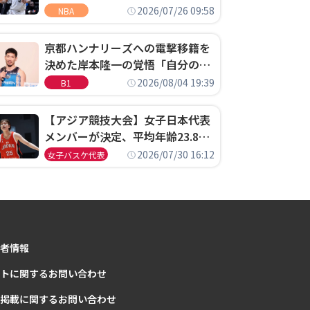
ウェル・ポープがセブンティシク
2026/07/26 09:58
NBA
サーズに1年契約で加入
京都ハンナリーズへの電撃移籍を
決めた岸本隆一の覚悟「自分のエ
ゴというちっぽけなことのため
2026/08/04 19:39
B1
に、京都に来たわけではない」
【アジア競技大会】女子日本代表
メンバーが決定、平均年齢23.8歳
のフレッシュなメンバーが日本開
2026/07/30 16:12
女子バスケ代表
催の大舞台で頂点を狙う
者情報
トに関するお問い合わせ
掲載に関するお問い合わせ