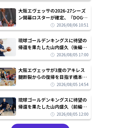
められたまま終わりたくない」
大阪エヴェッサの2026-27シーズ
ン開幕ロスターが確定、『DOG
FIGHT』のチームカルチャーを推
2026/08/06 10:51
し進めて結果を求めるシーズンへ
琉球ゴールデンキングスに待望の
帰還を果たした山内盛久（後編）
「1人のウチナーンチュとしてみ
2026/08/05 17:00
んなが誇りに思えるチームにして
いく」
大阪エヴェッサが3度のアキレス
腱断裂からの復帰を目指す橋本拓
哉と契約を締結「もう一度コート
2026/08/05 14:54
に立ちたい」
琉球ゴールデンキングスに待望の
帰還を果たした山内盛久（前編）
「キングスが積み上げてきたもの
2026/08/05 12:00
を次の世代に繋いでいくのがやり
甲斐」