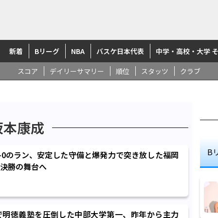
新着
Bリーグ
NBA
バスケ日本代表
中学・高校・大学 
スコア
デイリーサマリー
順位
スタッツ
クラブ
坂本康成
B
0-0のラン、安定した守備と爆発力で突き放した福岡
決勝の舞台へ
で明徳義塾を圧倒した中部大学第一、昨年から主力