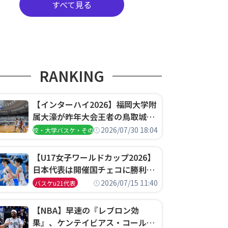
すべて見る
RANKING
【インターハイ2026】福岡大学附
属大濠が昨年大会王者の鳥取城北
を撃破、大阪薫英女学院は岐阜女
2026/07/30 18:04
高校・大学バスケ・その他
子に完勝、大会3日目試合結果
【U17女子ワールドカップ2026】
日本代表は開催国チェコに勝利し
て予選グループ3連勝で首位通
2026/07/15 11:40
バスケu21代表
過！準々決勝の相手はエジプトに
決定
【NBA】早速の『レブロン効
果』、ケンテイビアス・コールド