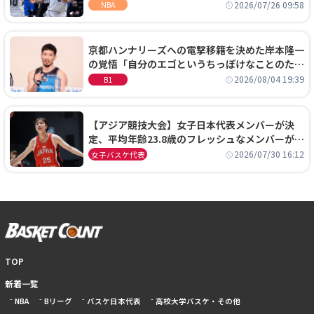
ーズに1年契約で加入
2026/07/26 09:58
NBA
京都ハンナリーズへの電撃移籍を決めた岸本隆一
の覚悟「自分のエゴというちっぽけなことのため
に、京都に来たわけではない」
2026/08/04 19:39
B1
【アジア競技大会】女子日本代表メンバーが決
定、平均年齢23.8歳のフレッシュなメンバーが日
本開催の大舞台で頂点を狙う
2026/07/30 16:12
女子バスケ代表
TOP
新着一覧
NBA
Bリーグ
バスケ日本代表
高校大学バスケ・その他