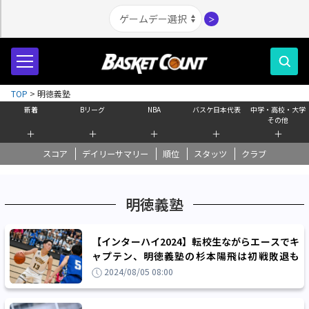
＞
TOP
>
明徳義塾
新着
Bリーグ
NBA
バスケ日本代表
中学・高校・大学
その他
＋
＋
＋
＋
＋
スコア
デイリーサマリー
順位
スタッツ
クラブ
明徳義塾
【インターハイ2024】転校生ながらエースでキ
ャプテン、明徳義塾の杉本陽飛は初戦敗退も
「ウインターカップでベスト8、日本一を」
2024/08/05 08:00