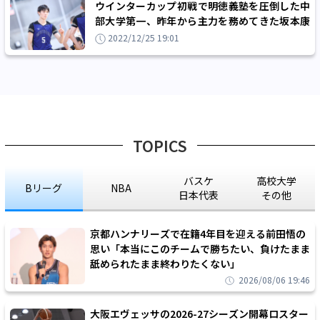
ウインターカップ初戦で明徳義塾を圧倒した中
部大学第一、昨年から主力を務めてきた坂本康
成「先輩の分も頑張らないといけない」
2022/12/25 19:01
TOPICS
バスケ
高校大学
Bリーグ
NBA
日本代表
その他
京都ハンナリーズで在籍4年目を迎える前田悟の
思い「本当にこのチームで勝ちたい、負けたまま
舐められたまま終わりたくない」
2026/08/06 19:46
大阪エヴェッサの2026-27シーズン開幕ロスター