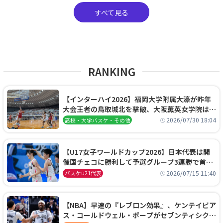
すべて見る
RANKING
【インターハイ2026】福岡大学附属大濠が昨年
大会王者の鳥取城北を撃破、大阪薫英女学院は岐
阜女子に完勝、大会3日目試合結果
2026/07/30 18:04
高校・大学バスケ・その他
【U17女子ワールドカップ2026】日本代表は開
催国チェコに勝利して予選グループ3連勝で首位
通過！準々決勝の相手はエジプトに決定
2026/07/15 11:40
バスケu21代表
【NBA】早速の『レブロン効果』、ケンテイビア
ス・コールドウェル・ポープがセブンティシクサ