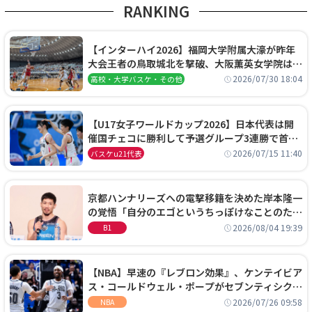
RANKING
【インターハイ2026】福岡大学附属大濠が昨年
大会王者の鳥取城北を撃破、大阪薫英女学院は岐
阜女子に完勝、大会3日目試合結果
2026/07/30 18:04
高校・大学バスケ・その他
【U17女子ワールドカップ2026】日本代表は開
催国チェコに勝利して予選グループ3連勝で首位
通過！準々決勝の相手はエジプトに決定
2026/07/15 11:40
バスケu21代表
京都ハンナリーズへの電撃移籍を決めた岸本隆一
の覚悟「自分のエゴというちっぽけなことのため
に、京都に来たわけではない」
2026/08/04 19:39
B1
【NBA】早速の『レブロン効果』、ケンテイビア
ス・コールドウェル・ポープがセブンティシクサ
ーズに1年契約で加入
2026/07/26 09:58
NBA