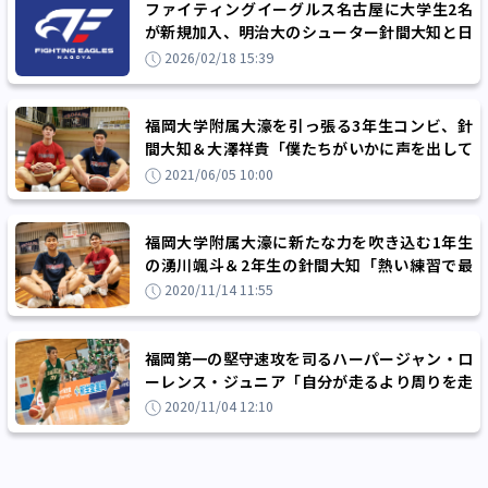
ファイティングイーグルス名古屋に大学生2名
が新規加入、明治大のシューター針間大知と日
体大のポイントガード月岡熙
2026/02/18 15:39
福岡大学附属大濠を引っ張る3年生コンビ、針
間大知＆大澤祥貴「僕たちがいかに声を出して
チームに働きかけていくか」
2021/06/05 10:00
福岡大学附属大濠に新たな力を吹き込む1年生
の湧川颯斗＆2年生の針間大知「熱い練習で最
後まで戦い抜く力を」
2020/11/14 11:55
福岡第一の堅守速攻を司るハーパージャン・ロ
ーレンス・ジュニア「自分が走るより周りを走
らせる」
2020/11/04 12:10