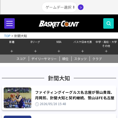
＞
TOP
>
針間大知
新着
Bリーグ
NBA
バスケ日本代表
中学・高校・大学
その他
＋
＋
＋
＋
＋
スコア
デイリーサマリー
順位
スタッツ
クラブ
針間大知
ファイティングイーグルス名古屋が笹山貴哉、
月岡熙、針間大知と契約継続、笹山はFE名古屋
で6シーズン目を迎える
2026/05/20 15:48