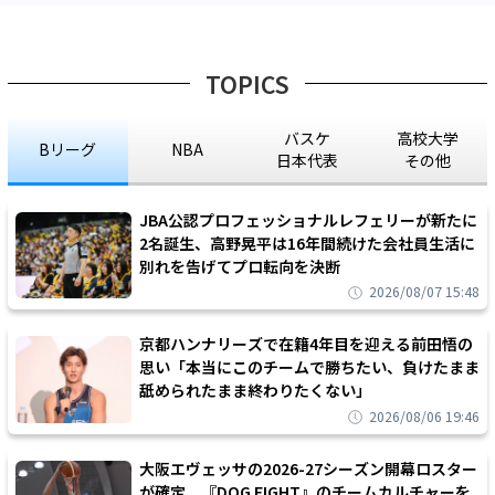
TOPICS
バスケ
高校大学
Bリーグ
NBA
日本代表
その他
JBA公認プロフェッショナルレフェリーが新たに
2名誕生、高野晃平は16年間続けた会社員生活に
別れを告げてプロ転向を決断
2026/08/07 15:48
京都ハンナリーズで在籍4年目を迎える前田悟の
思い「本当にこのチームで勝ちたい、負けたまま
舐められたまま終わりたくない」
2026/08/06 19:46
大阪エヴェッサの2026-27シーズン開幕ロスター
が確定、『DOG FIGHT』のチームカルチャーを