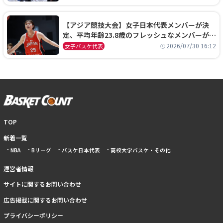
【アジア競技大会】女子日本代表メンバーが決
定、平均年齢23.8歳のフレッシュなメンバーが日
本開催の大舞台で頂点を狙う
2026/07/30 16:12
女子バスケ代表
TOP
新着一覧
NBA
Bリーグ
バスケ日本代表
高校大学バスケ・その他
運営者情報
サイトに関するお問い合わせ
広告掲載に関するお問い合わせ
プライバシーポリシー