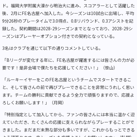
ド。福岡大学附属大濠から明治大に進み、スコアラーとして活躍した
後、2月にFE名古屋へ加入した。今シーズンは10試合に出場し、平均
9分26秒のプレータイムで3.0得点、0.8リバウンド、0.3アシストを記
録した。契約期間は2028-29シーズンまでとなっており、2028-29シ
ーズンはプレーヤーオプション付きでの契約となっている。
3名はクラブを通じて以下の通りコメントしている。
「Bリーグが変化する年に、FE名古屋が躍進するには皆さんの力が必
要です！是非会場で僕たちを応援してください！」（笹山）
「ルーキーイヤーをこのFE名古屋というチームでスタートできるこ
と、そして皆さんの前で再びプレーできることを非常にうれしく思い
ます。チームの勝利に貢献できるよう全力で頑張りますので、応援よ
ろしくお願いします！」（月岡）
「特別指定として加入してから、ファンの皆さんには本当に温かく迎
えていただき、たくさんの応援に支えられながらプレーすることがで
きました。まだまだ未熟な部分も多いですが、これからもっとできる