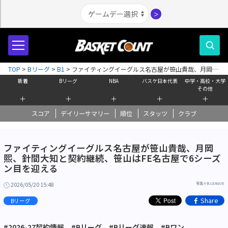
＞
TOP
>
Bリーグ
>
B1
>
ファイティングイーグルス名古屋が笹山貴哉、月岡
熙、針間大知と契約継続、笹山はFE名古屋で6シーズン目を迎える
新着
Bリーグ
NBA
バスケ日本代表
中学・高校・大学
その他
＋
＋
＋
＋
＋
スコア
デイリーサマリー
順位
スタッツ
クラブ
ファイティングイーグルス名古屋が笹山貴哉、月岡
熙、針間大知と契約継続、笹山はFE名古屋で6シーズ
ン目を迎える
2026/05/20 15:48
写真＝B.LEAGUE
Share
Bリーグ
#2026-27契約情報
#Bリーグ
#Bリーグ速報
#Bワン