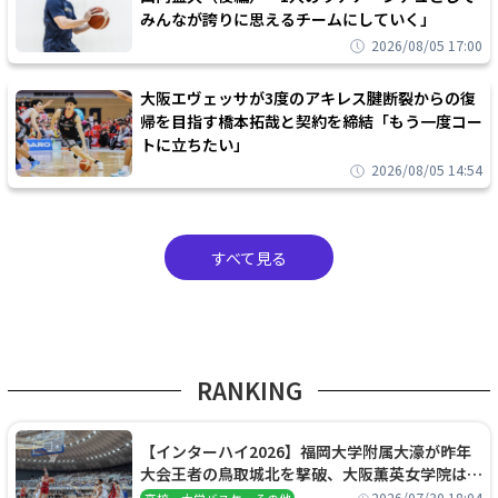
みんなが誇りに思えるチームにしていく」
2026/08/05 17:00
大阪エヴェッサが3度のアキレス腱断裂からの復
帰を目指す橋本拓哉と契約を締結「もう一度コー
トに立ちたい」
2026/08/05 14:54
すべて見る
RANKING
【インターハイ2026】福岡大学附属大濠が昨年
大会王者の鳥取城北を撃破、大阪薫英女学院は岐
阜女子に完勝、大会3日目試合結果