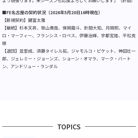
よう頑張ります。来シーズンも応援よろしくお願いします」（針間）
■FE名古屋の契約状況（2026年5月20日16時現在）
【新規契約】鍵冨太雅
【継続】杉本天昇、笹山貴哉、保岡龍斗、針間大知、月岡熙、マイ
ロ・マーフィー、フランシス・ロペス、伊藤治輝、宇都宮陸、平松克
樹
【退団】並里成、須藤タイレル拓、ジャモルコ・ピケット、神田壮一
郎、ジェレミー・ジョーンズ、ショーン・オマラ、マーク・バート
ン、アンドリュー・ランダル
TOPICS