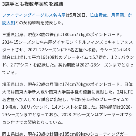
3選手とも複数年契約を締結
ファイティングイーグルス名古屋
は5月20日、
笹山貴哉
、
月岡熙
、
針
間大知
との契約継続を発表した。
三重県出身、現在33歳の笹山は180cm77kgのポイントガード。
2014-15シーズンに名古屋ダイヤモンドドルフィンズでキャリアをス
タートさせ、2021-22シーズンにFE名古屋へ移籍。今シーズンは43
試合に出場して平均16分08秒のプレータイムで5.7得点、1.2リバウン
ド、2.7アシストを記録した。契約期間は2027-28シーズンまでとなっ
ている。
埼玉県出身、現在22歳の月岡は174cm70kgのポイントガード。日体
大では関東大学新人戦や関東大学選手権の優勝に貢献した。2月にFE
名古屋へ加入して17試合に出場し、平均9分15秒のプレータイムで
1.9得点、0.8リバウンド、1.4アシストを記録した。契約期間は2028-
29シーズンまでとなっており、2028-29シーズンはプレーヤーオプシ
ョン付きでの契約となっている。
岡山県出身、現在23歳の針間は185cm89kgのシューティングガー