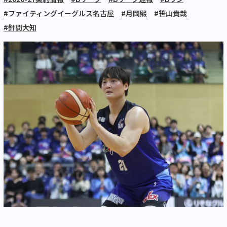
#ファイティングイーグルス名古屋
#月岡熙
#笹山貴哉
#針間大知