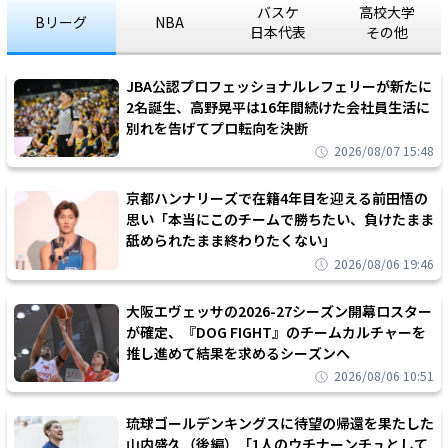
バスケ
高校大学
Bリーグ
NBA
日本代表
その他
JBA公認プロフェッショナルレフェリーが新たに
2名誕生、高野晃平は16年間続けた会社員生活に
別れを告げてプロ転向を決断
2026/08/07 15:48
京都ハンナリーズで在籍4年目を迎える前田悟の
思い「本当にこのチームで勝ちたい、負けたまま
舐められたまま終わりたくない」
2026/08/06 19:46
大阪エヴェッサの2026-27シーズン開幕ロスター
が確定、『DOG FIGHT』のチームカルチャーを
推し進めて結果を求めるシーズンへ
2026/08/06 10:51
琉球ゴールデンキングスに待望の帰還を果たした
山内盛久（後編）「1人のウチナーンチュとして