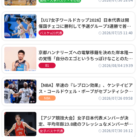
2026/07/30 18:04
高校・大学バスケ・その他
【U17女子ワールドカップ2026】日本代表は開
催国チェコに勝利して予選グループ3連勝で首位
通過！準々決勝の相手はエジプトに決定
2026/07/15 11:40
バスケu21代表
京都ハンナリーズへの電撃移籍を決めた岸本隆一
の覚悟「自分のエゴというちっぽけなことのため
に、京都に来たわけではない」
2026/08/04 19:39
B1
【NBA】早速の『レブロン効果』、ケンテイビア
ス・コールドウェル・ポープがセブンティシクサ
ーズに1年契約で加入
2026/07/26 09:58
NBA
【アジア競技大会】女子日本代表メンバーが決
定、平均年齢23.8歳のフレッシュなメンバーが日
本開催の大舞台で頂点を狙う
2026/07/30 16:12
女子バスケ代表