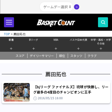
＞
TOP
>
薦田拓也
新着
Bリーグ
NBA
バスケ日本代表
中学・高校・大学
その他
＋
＋
＋
＋
＋
スコア
デイリーサマリー
順位
スタッツ
クラブ
薦田拓也
【bjリーグ ファイナルズ】琉球が快勝し、リー
グ最多の4度目のチャンピオンに王手
2016/05/15 16:00