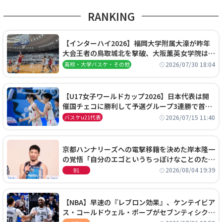
RANKING
【インターハイ2026】福岡大学附属大濠が昨年
大会王者の鳥取城北を撃破、大阪薫英女学院は岐
阜女子に完勝、大会3日目試合結果
2026/07/30 18:04
高校・大学バスケ・その他
【U17女子ワールドカップ2026】日本代表は開
催国チェコに勝利して予選グループ3連勝で首位
通過！準々決勝の相手はエジプトに決定
2026/07/15 11:40
バスケu21代表
京都ハンナリーズへの電撃移籍を決めた岸本隆一
の覚悟「自分のエゴというちっぽけなことのため
に、京都に来たわけではない」
2026/08/04 19:39
B1
【NBA】早速の『レブロン効果』、ケンテイビア
ス・コールドウェル・ポープがセブンティシクサ
ーズに1年契約で加入