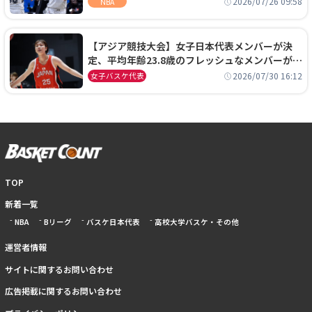
2026/07/26 09:58
NBA
【アジア競技大会】女子日本代表メンバーが決
定、平均年齢23.8歳のフレッシュなメンバーが日
本開催の大舞台で頂点を狙う
2026/07/30 16:12
女子バスケ代表
TOP
新着一覧
NBA
Bリーグ
バスケ日本代表
高校大学バスケ・その他
運営者情報
サイトに関するお問い合わせ
広告掲載に関するお問い合わせ