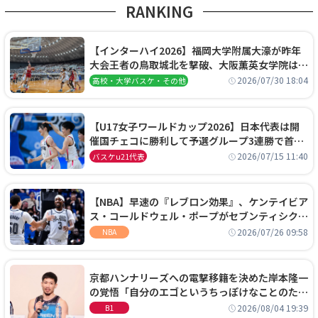
RANKING
【インターハイ2026】福岡大学附属大濠が昨年
大会王者の鳥取城北を撃破、大阪薫英女学院は岐
阜女子に完勝、大会3日目試合結果
2026/07/30 18:04
高校・大学バスケ・その他
【U17女子ワールドカップ2026】日本代表は開
催国チェコに勝利して予選グループ3連勝で首位
通過！準々決勝の相手はエジプトに決定
2026/07/15 11:40
バスケu21代表
【NBA】早速の『レブロン効果』、ケンテイビア
ス・コールドウェル・ポープがセブンティシクサ
ーズに1年契約で加入
2026/07/26 09:58
NBA
京都ハンナリーズへの電撃移籍を決めた岸本隆一
の覚悟「自分のエゴというちっぽけなことのため
に、京都に来たわけではない」
2026/08/04 19:39
B1