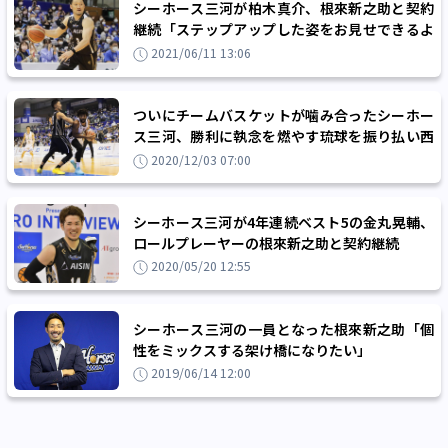
シーホース三河が柏木真介、根來新之助と契約
継続「ステップアップした姿をお見せできるよ
う日々精進していきたい」
2021/06/11 13:06
ついにチームバスケットが噛み合ったシーホー
ス三河、勝利に執念を燃やす琉球を振り払い西
地区首位対決を制す
2020/12/03 07:00
シーホース三河が4年連続ベスト5の金丸晃輔、
ロールプレーヤーの根來新之助と契約継続
2020/05/20 12:55
シーホース三河の一員となった根來新之助「個
性をミックスする架け橋になりたい」
2019/06/14 12:00