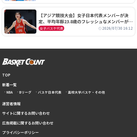
【アジア競技大会】女子日本代表メンバーが決
定、平均年齢23.8歳のフレッシュなメンバーが日
本開催の大舞台で頂点を狙う
2026/07/30 16:12
女子バスケ代表
TOP
新着一覧
NBA
Bリーグ
バスケ日本代表
高校大学バスケ・その他
運営者情報
サイトに関するお問い合わせ
広告掲載に関するお問い合わせ
プライバシーポリシー