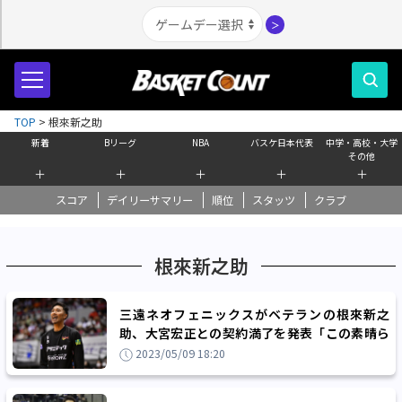
＞
TOP
>
根來新之助
新着
Bリーグ
NBA
バスケ日本代表
中学・高校・大学
その他
＋
＋
＋
＋
＋
スコア
デイリーサマリー
順位
スタッツ
クラブ
根來新之助
三遠ネオフェニックスがベテランの根來新之
助、大宮宏正との契約満了を発表「この素晴ら
しい経験を今後に繋げて頑張っていきたい」
2023/05/09 18:20