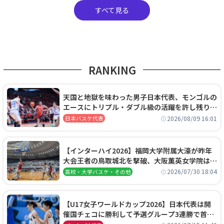
すべて見る
RANKING
天国と地獄を味わった男子日本代表、モンゴルの
エースにトリプル・ダブル級の活躍を許し残り
0.4秒に失点する悔しい敗戦
2026/08/09 16:01
日本バスケ代表
【インターハイ2026】福岡大学附属大濠が昨年
大会王者の鳥取城北を撃破、大阪薫英女学院は岐
阜女子に完勝、大会3日目試合結果
2026/07/30 18:04
高校・大学バスケ・その他
【U17女子ワールドカップ2026】日本代表は開
催国チェコに勝利して予選グループ3連勝で首位
通過！準々決勝の相手はエジプトに決定