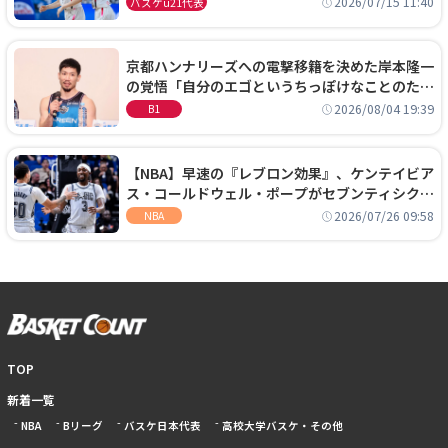
2026/07/15 11:40
バスケu21代表
京都ハンナリーズへの電撃移籍を決めた岸本隆一
の覚悟「自分のエゴというちっぽけなことのため
に、京都に来たわけではない」
2026/08/04 19:39
B1
【NBA】早速の『レブロン効果』、ケンテイビア
ス・コールドウェル・ポープがセブンティシクサ
ーズに1年契約で加入
2026/07/26 09:58
NBA
TOP
新着一覧
NBA
Bリーグ
バスケ日本代表
高校大学バスケ・その他