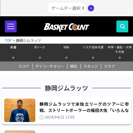
＞
TOP
>
静岡ジムラッツ
新着
Bリーグ
NBA
バスケ日本代表
中学・高校・大学
その他
＋
＋
＋
＋
＋
スコア
デイリーサマリー
順位
スタッツ
クラブ
静岡ジムラッツ
静岡ジムラッツで米独立リーグのツアーに参
戦、ストリートボーラーの福田大佑「いろんな
価値観がアップデートされた」
2024/04/21 12:00