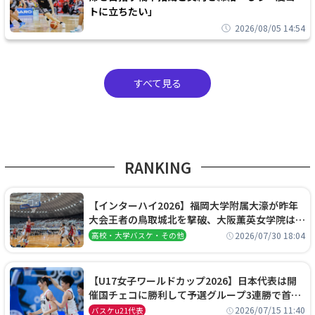
トに立ちたい」
2026/08/05 14:54
すべて見る
RANKING
【インターハイ2026】福岡大学附属大濠が昨年
大会王者の鳥取城北を撃破、大阪薫英女学院は岐
阜女子に完勝、大会3日目試合結果
2026/07/30 18:04
高校・大学バスケ・その他
【U17女子ワールドカップ2026】日本代表は開
催国チェコに勝利して予選グループ3連勝で首位
通過！準々決勝の相手はエジプトに決定
2026/07/15 11:40
バスケu21代表