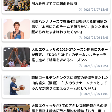
別れを告げてプロ転向を決断
2026/08/07 15:48
京都ハンナリーズで在籍4年目を迎える前田悟の
思い「本当にこのチームで勝ちたい、負けたまま
舐められたまま終わりたくない」
2026/08/06 19:46
大阪エヴェッサの2026-27シーズン開幕ロスター
が確定、『DOG FIGHT』のチームカルチャーを
推し進めて結果を求めるシーズンへ
2026/08/06 10:51
琉球ゴールデンキングスに待望の帰還を果たした
山内盛久（後編）「1人のウチナーンチュとして
みんなが誇りに思えるチームにしていく」
2026/08/05 17:00
大阪エヴェッサが3度のアキレス腱断裂からの復
帰を目指す橋本拓哉と契約を締結「もう一度コー