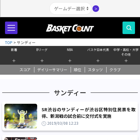
＞
TOP
>
サンディー
新着
Bリーグ
NBA
バスケ日本代表
中学・高校・大学
その他
＋
＋
＋
＋
＋
スコア
デイリーサマリー
順位
スタッツ
クラブ
サンディー
SR渋谷のサンディーが渋谷区特別住民票を取
得、新潟戦の試合前に交付式を実施
2019/03/08 12:23