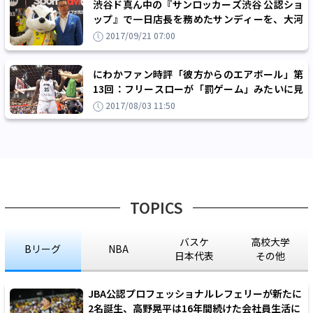
渋谷ド真ん中の『サンロッカーズ渋谷 公認ショ
ップ』で一日店長を務めたサンディーを、大河
正明チェアマンが激励！
2017/09/21 07:00
にわかファン時評「彼方からのエアボール」第
13回：フリースローが「罰ゲーム」みたいに見
えた日本vsウルグアイ戦
2017/08/03 11:50
TOPICS
バスケ
高校大学
Bリーグ
NBA
日本代表
その他
JBA公認プロフェッショナルレフェリーが新たに
2名誕生、高野晃平は16年間続けた会社員生活に