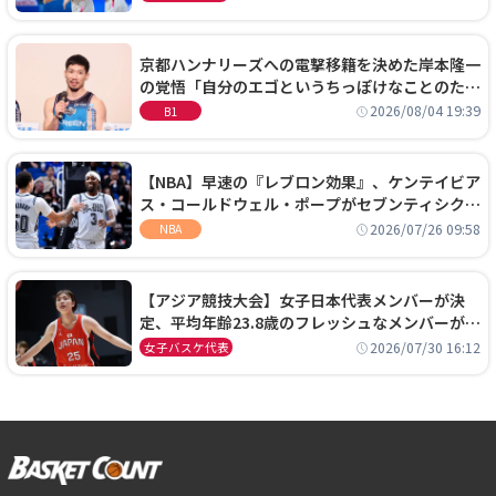
京都ハンナリーズへの電撃移籍を決めた岸本隆一
の覚悟「自分のエゴというちっぽけなことのため
に、京都に来たわけではない」
2026/08/04 19:39
B1
【NBA】早速の『レブロン効果』、ケンテイビア
ス・コールドウェル・ポープがセブンティシクサ
ーズに1年契約で加入
2026/07/26 09:58
NBA
【アジア競技大会】女子日本代表メンバーが決
定、平均年齢23.8歳のフレッシュなメンバーが日
本開催の大舞台で頂点を狙う
2026/07/30 16:12
女子バスケ代表