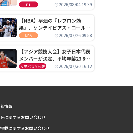
ゴというちっぽけなことのため
2026/08/04 19:39
B1
に、京都に来たわけではない」
【NBA】早速の『レブロン効
果』、ケンテイビアス・コールド
ウェル・ポープがセブンティシク
2026/07/26 09:58
NBA
サーズに1年契約で加入
【アジア競技大会】女子日本代表
メンバーが決定、平均年齢23.8歳
のフレッシュなメンバーが日本開
2026/07/30 16:12
女子バスケ代表
催の大舞台で頂点を狙う
者情報
トに関するお問い合わせ
掲載に関するお問い合わせ