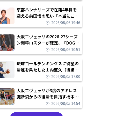
れを告げてプロ転向を決断
京都ハンナリーズで在籍4年目を
迎える前田悟の思い「本当にこの
チームで勝ちたい、負けたまま舐
2026/08/06 19:46
められたまま終わりたくない」
大阪エヴェッサの2026-27シーズ
ン開幕ロスターが確定、『DOG
FIGHT』のチームカルチャーを推
2026/08/06 10:51
し進めて結果を求めるシーズンへ
琉球ゴールデンキングスに待望の
帰還を果たした山内盛久（後編）
「1人のウチナーンチュとしてみ
2026/08/05 17:00
んなが誇りに思えるチームにして
いく」
大阪エヴェッサが3度のアキレス
腱断裂からの復帰を目指す橋本拓
哉と契約を締結「もう一度コート
2026/08/05 14:54
に立ちたい」