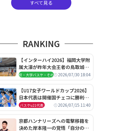
すべて見る
RANKING
【インターハイ2026】福岡大学附
属大濠が昨年大会王者の鳥取城北
を撃破、大阪薫英女学院は岐阜女
2026/07/30 18:04
高校・大学バスケ・その他
子に完勝、大会3日目試合結果
【U17女子ワールドカップ2026】
日本代表は開催国チェコに勝利し
て予選グループ3連勝で首位通
2026/07/15 11:40
バスケu21代表
過！準々決勝の相手はエジプトに
決定
京都ハンナリーズへの電撃移籍を
決めた岸本隆一の覚悟「自分のエ