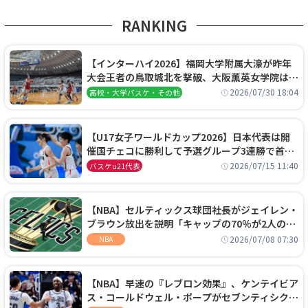
RANKING
【インターハイ2026】福岡大学附属大濠が昨年
大会王者の鳥取城北を撃破、大阪薫英女学院は岐
阜女子に完勝、大会3日目試合結果
2026/07/30 18:04
高校・大学バスケ・その他
【U17女子ワールドカップ2026】日本代表は開
催国チェコに勝利して予選グループ3連勝で首位
通過！準々決勝の相手はエジプトに決定
2026/07/15 11:40
バスケu21代表
【NBA】セルティックス球団社長がジェイレン・
ブラウン放出を説明「キャップの70％が2人の選
手に集中するチームでは勝てない」
2026/07/08 07:30
NBA
【NBA】早速の『レブロン効果』、ケンテイビア
ス・コールドウェル・ポープがセブンティシクサ