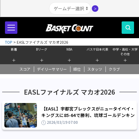
＞
TOP
>
EASLファイナルズ マカオ2026
新着
Bリーグ
NBA
バスケ日本代表
中学・高校・大学
その他
＋
＋
＋
＋
＋
スコア
デイリーサマリー
順位
スタッツ
クラブ
EASLファイナルズ マカオ2026
【EASL】宇都宮ブレックスがニュータイペイ・
キングスに85-64で勝利、琉球ゴールデンキン
グスの待つセミファイナルへ駒を進める
2026/03/19 07:00