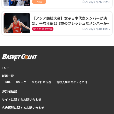
ーズに1年契約で加入
2026/07/26 09:58
NBA
【アジア競技大会】女子日本代表メンバーが決
定、平均年齢23.8歳のフレッシュなメンバーが日
本開催の大舞台で頂点を狙う
2026/07/30 16:12
女子バスケ代表
TOP
新着一覧
NBA
Bリーグ
バスケ日本代表
高校大学バスケ・その他
運営者情報
サイトに関するお問い合わせ
広告掲載に関するお問い合わせ