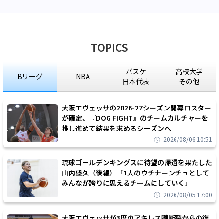
TOPICS
バスケ
高校大学
Bリーグ
NBA
日本代表
その他
大阪エヴェッサの2026-27シーズン開幕ロスター
が確定、『DOG FIGHT』のチームカルチャーを
推し進めて結果を求めるシーズンへ
2026/08/06 10:51
琉球ゴールデンキングスに待望の帰還を果たした
山内盛久（後編）「1人のウチナーンチュとして
みんなが誇りに思えるチームにしていく」
2026/08/05 17:00
大阪エヴェッサが3度のアキレス腱断裂からの復