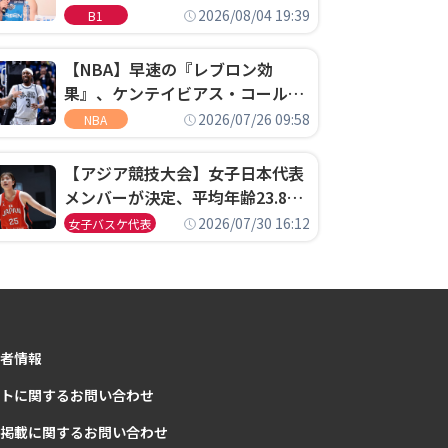
ゴというちっぽけなことのため
2026/08/04 19:39
B1
に、京都に来たわけではない」
【NBA】早速の『レブロン効
果』、ケンテイビアス・コールド
ウェル・ポープがセブンティシク
2026/07/26 09:58
NBA
サーズに1年契約で加入
【アジア競技大会】女子日本代表
メンバーが決定、平均年齢23.8歳
のフレッシュなメンバーが日本開
2026/07/30 16:12
女子バスケ代表
催の大舞台で頂点を狙う
者情報
トに関するお問い合わせ
掲載に関するお問い合わせ