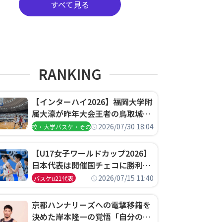
すべて見る
RANKING
【インターハイ2026】福岡大学附
属大濠が昨年大会王者の鳥取城北
を撃破、大阪薫英女学院は岐阜女
2026/07/30 18:04
高校・大学バスケ・その他
子に完勝、大会3日目試合結果
【U17女子ワールドカップ2026】
日本代表は開催国チェコに勝利し
て予選グループ3連勝で首位通
2026/07/15 11:40
バスケu21代表
過！準々決勝の相手はエジプトに
決定
京都ハンナリーズへの電撃移籍を
決めた岸本隆一の覚悟「自分のエ