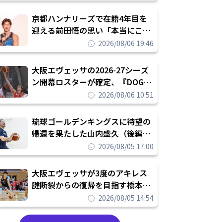
れを告げてプロ転向を決断
京都ハンナリーズで在籍4年目を
迎える前田悟の思い「本当にこの
チームで勝ちたい、負けたまま舐
2026/08/06 19:46
められたまま終わりたくない」
大阪エヴェッサの2026-27シーズ
ン開幕ロスターが確定、『DOG
FIGHT』のチームカルチャーを推
2026/08/06 10:51
し進めて結果を求めるシーズンへ
琉球ゴールデンキングスに待望の
帰還を果たした山内盛久（後編）
「1人のウチナーンチュとしてみ
2026/08/05 17:00
んなが誇りに思えるチームにして
いく」
大阪エヴェッサが3度のアキレス
腱断裂からの復帰を目指す橋本拓
哉と契約を締結「もう一度コート
2026/08/05 14:54
に立ちたい」