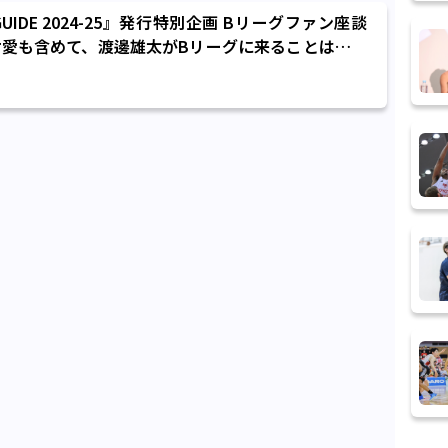
RS GUIDE 2024-25』発行特別企画 Bリーグファン座談
愛も含めて、渡邊雄太がBリーグに来ることはとて
ます」(麒麟 田村)