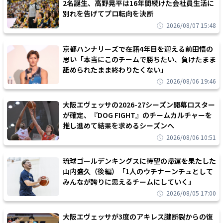
2名誕生、高野晃平は16年間続けた会社員生活に
別れを告げてプロ転向を決断
2026/08/07 15:48
京都ハンナリーズで在籍4年目を迎える前田悟の
思い「本当にこのチームで勝ちたい、負けたまま
舐められたまま終わりたくない」
2026/08/06 19:46
大阪エヴェッサの2026-27シーズン開幕ロスター
が確定、『DOG FIGHT』のチームカルチャーを
推し進めて結果を求めるシーズンへ
2026/08/06 10:51
琉球ゴールデンキングスに待望の帰還を果たした
山内盛久（後編）「1人のウチナーンチュとして
みんなが誇りに思えるチームにしていく」
2026/08/05 17:00
大阪エヴェッサが3度のアキレス腱断裂からの復