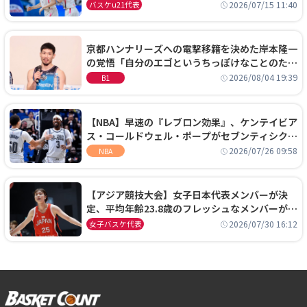
通過！準々決勝の相手はエジプトに決定
2026/07/15 11:40
バスケu21代表
京都ハンナリーズへの電撃移籍を決めた岸本隆一
の覚悟「自分のエゴというちっぽけなことのため
に、京都に来たわけではない」
2026/08/04 19:39
B1
【NBA】早速の『レブロン効果』、ケンテイビア
ス・コールドウェル・ポープがセブンティシクサ
ーズに1年契約で加入
2026/07/26 09:58
NBA
【アジア競技大会】女子日本代表メンバーが決
定、平均年齢23.8歳のフレッシュなメンバーが日
本開催の大舞台で頂点を狙う
2026/07/30 16:12
女子バスケ代表