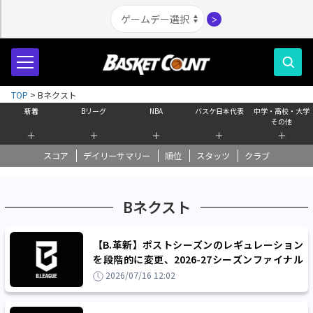
＞
TOP
>
Bネクスト
新着
Bリーグ
NBA
バスケ日本代表
中学・高校・大学
その他
＋
＋
＋
＋
＋
スコア
デイリーサマリー
順位
スタッツ
クラブ
Bネクスト
【B.革新】ポストシーズンのレギュレーション
を段階的に変更、2026-27シーズンファイナル
はホーム＆アウェーの3戦先勝方式に
2026/07/16 12:02