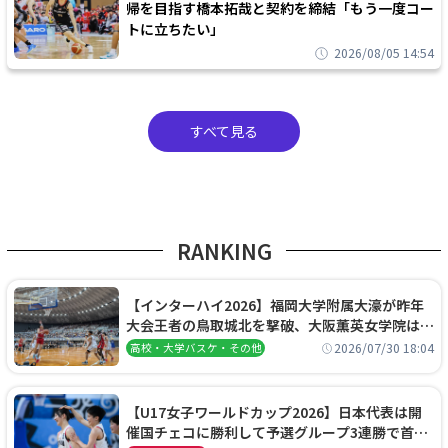
帰を目指す橋本拓哉と契約を締結「もう一度コー
トに立ちたい」
2026/08/05 14:54
すべて見る
RANKING
【インターハイ2026】福岡大学附属大濠が昨年
大会王者の鳥取城北を撃破、大阪薫英女学院は岐
阜女子に完勝、大会3日目試合結果
2026/07/30 18:04
高校・大学バスケ・その他
【U17女子ワールドカップ2026】日本代表は開
催国チェコに勝利して予選グループ3連勝で首位