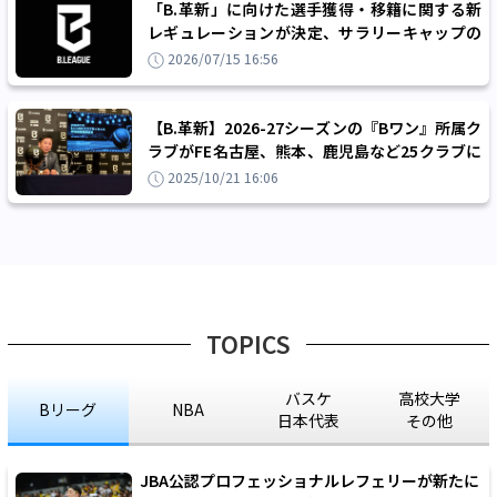
「B.革新」に向けた選手獲得・移籍に関する新
レギュレーションが決定、サラリーキャップの
緩和措置やドラフト外選手に関する要件を新設
2026/07/15 16:56
【B.革新】2026-27シーズンの『Bワン』所属ク
ラブがFE名古屋、熊本、鹿児島など25クラブに
決定、Bネクストはわずか3クラブに
2025/10/21 16:06
TOPICS
バスケ
高校大学
Bリーグ
NBA
日本代表
その他
JBA公認プロフェッショナルレフェリーが新たに