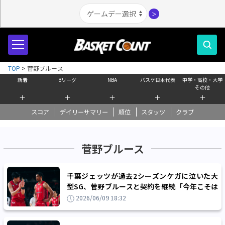
＞
TOP
>
菅野ブルース
新着
Bリーグ
NBA
バスケ日本代表
中学・高校・大学
その他
＋
＋
＋
＋
＋
スコア
デイリーサマリー
順位
スタッツ
クラブ
菅野ブルース
千葉ジェッツが過去2シーズンケガに泣いた大
型SG、菅野ブルースと契約を継続「今年こそは
万全の状態で全力を尽くしたい」
2026/06/09 18:32