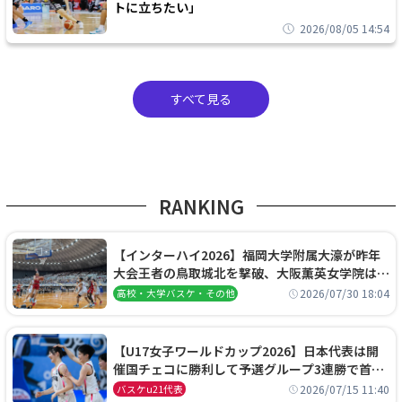
トに立ちたい」
2026/08/05 14:54
すべて見る
RANKING
【インターハイ2026】福岡大学附属大濠が昨年
大会王者の鳥取城北を撃破、大阪薫英女学院は岐
阜女子に完勝、大会3日目試合結果
2026/07/30 18:04
高校・大学バスケ・その他
【U17女子ワールドカップ2026】日本代表は開
催国チェコに勝利して予選グループ3連勝で首位
通過！準々決勝の相手はエジプトに決定
2026/07/15 11:40
バスケu21代表