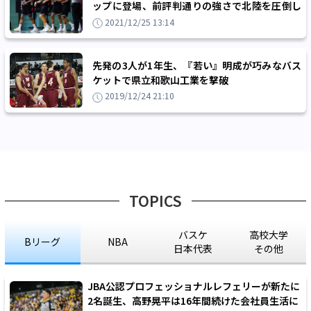
ップに登場、前評判通りの強さで北陸を圧倒し
3回戦に進出
2021/12/25 13:14
先発の3人が1年生、『若い』明成が巧みなバス
ケットで県立和歌山工業を撃破
2019/12/24 21:10
TOPICS
バスケ
高校大学
Bリーグ
NBA
日本代表
その他
JBA公認プロフェッショナルレフェリーが新たに
2名誕生、高野晃平は16年間続けた会社員生活に