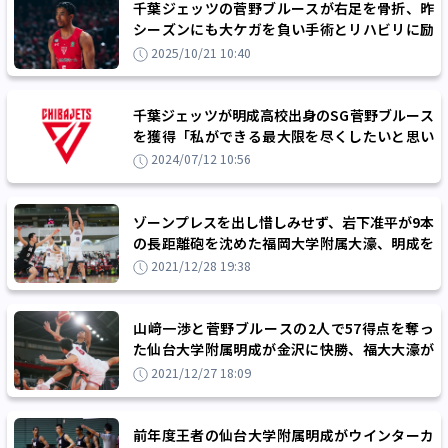
千葉ジェッツの菅野ブルースが右足を骨折、昨
シーズンにも大ケガを負い手術とリハビリに励
んでいた
2025/10/21 10:40
千葉ジェッツが明成高校出身のSG菅野ブルース
を獲得「私ができる最大限を尽くしたいと思い
ます」
2024/07/12 10:56
ゾーンプレスを出し惜しみせず、岩下准平が9本
の長距離砲を沈めた福岡大学附属大濠、明成を
下しウインターカップ決勝進出
2021/12/28 19:38
山﨑一渉と菅野ブルースの2人で57得点を奪っ
た仙台大学附属明成が金沢に快勝、福大大濠が
待つ準決勝へ
2021/12/27 18:09
前年度王者の仙台大学附属明成がウインターカ