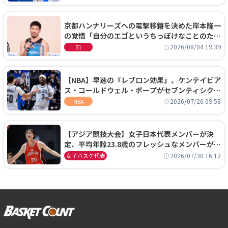
京都ハンナリーズへの電撃移籍を決めた岸本隆一
の覚悟「自分のエゴというちっぽけなことのため
に、京都に来たわけではない」
2026/08/04 19:39
B1
【NBA】早速の『レブロン効果』、ケンテイビア
ス・コールドウェル・ポープがセブンティシクサ
ーズに1年契約で加入
2026/07/26 09:58
NBA
【アジア競技大会】女子日本代表メンバーが決
定、平均年齢23.8歳のフレッシュなメンバーが日
本開催の大舞台で頂点を狙う
2026/07/30 16:12
女子バスケ代表