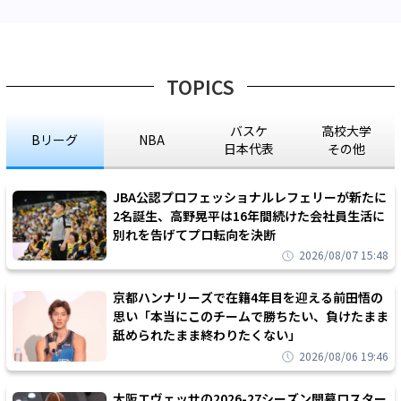
TOPICS
バスケ
高校大学
Bリーグ
NBA
日本代表
その他
JBA公認プロフェッショナルレフェリーが新たに
2名誕生、高野晃平は16年間続けた会社員生活に
別れを告げてプロ転向を決断
2026/08/07 15:48
京都ハンナリーズで在籍4年目を迎える前田悟の
思い「本当にこのチームで勝ちたい、負けたまま
舐められたまま終わりたくない」
2026/08/06 19:46
大阪エヴェッサの2026-27シーズン開幕ロスター