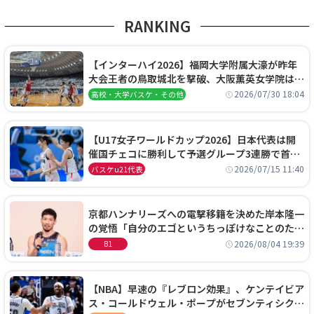
RANKING
【インターハイ2026】福岡大学附属大濠が昨年
大会王者の鳥取城北を撃破、大阪薫英女学院は岐
阜女子に完勝、大会3日目試合結果
2026/07/30 18:04
高校・大学バスケ・その他
【U17女子ワールドカップ2026】日本代表は開
催国チェコに勝利して予選グループ3連勝で首位
通過！準々決勝の相手はエジプトに決定
2026/07/15 11:40
バスケu21代表
京都ハンナリーズへの電撃移籍を決めた岸本隆一
の覚悟「自分のエゴというちっぽけなことのため
に、京都に来たわけではない」
2026/08/04 19:39
B1
【NBA】早速の『レブロン効果』、ケンテイビア
ス・コールドウェル・ポープがセブンティシクサ