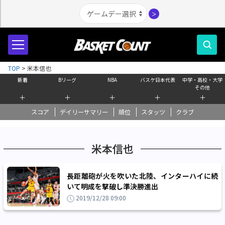
＞
TOP
>
米本信也
新着
Bリーグ
NBA
バスケ日本代表
中学・高校・大学
その他
＋
＋
＋
＋
＋
スコア
デイリーサマリー
順位
スタッツ
クラブ
米本信也
長距離砲が火を吹いた北陸、インターハイに続
いて明成を撃破し準決勝進出
2019/12/28 09:00