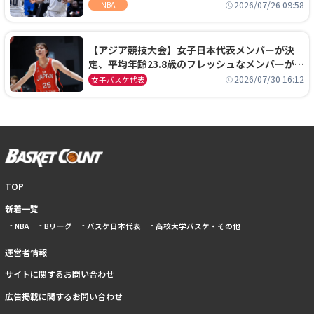
ーズに1年契約で加入
2026/07/26 09:58
NBA
【アジア競技大会】女子日本代表メンバーが決
定、平均年齢23.8歳のフレッシュなメンバーが日
本開催の大舞台で頂点を狙う
2026/07/30 16:12
女子バスケ代表
TOP
新着一覧
NBA
Bリーグ
バスケ日本代表
高校大学バスケ・その他
運営者情報
サイトに関するお問い合わせ
広告掲載に関するお問い合わせ