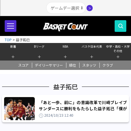
＞
TOP
>
益子拓巳
新着
Bリーグ
NBA
バスケ日本代表
中学・高校・大学
その他
＋
＋
＋
＋
＋
スコア
デイリーサマリー
順位
スタッツ
クラブ
益子拓巳
「あと一歩、前に」の意識改革で川崎ブレイブ
サンダースに勝利をもたらした益子拓己「僕が
先頭を走って、すべてのことを引っ張りたい」
2024/10/23 12:40