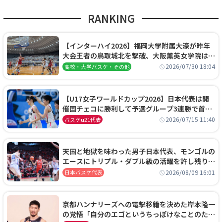
RANKING
【インターハイ2026】福岡大学附属大濠が昨年
大会王者の鳥取城北を撃破、大阪薫英女学院は岐
阜女子に完勝、大会3日目試合結果
2026/07/30 18:04
高校・大学バスケ・その他
【U17女子ワールドカップ2026】日本代表は開
催国チェコに勝利して予選グループ3連勝で首位
通過！準々決勝の相手はエジプトに決定
2026/07/15 11:40
バスケu21代表
天国と地獄を味わった男子日本代表、モンゴルの
エースにトリプル・ダブル級の活躍を許し残り
0.4秒に失点する悔しい敗戦
2026/08/09 16:01
日本バスケ代表
京都ハンナリーズへの電撃移籍を決めた岸本隆一
の覚悟「自分のエゴというちっぽけなことのため