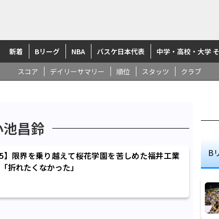
新着
Bリーグ
NBA
バスケ日本代表
中学・高校・大学 
スコア
デイリーサマリー
順位
スタッツ
クラブ
小池昌鈴
B
25】限界を乗り越えて桜花学園を苦しめた福井工業
「折れたくなかった」