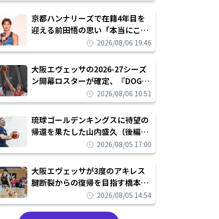
れを告げてプロ転向を決断
京都ハンナリーズで在籍4年目を
迎える前田悟の思い「本当にこの
チームで勝ちたい、負けたまま舐
2026/08/06 19:46
められたまま終わりたくない」
大阪エヴェッサの2026-27シーズ
ン開幕ロスターが確定、『DOG
FIGHT』のチームカルチャーを推
2026/08/06 10:51
し進めて結果を求めるシーズンへ
琉球ゴールデンキングスに待望の
帰還を果たした山内盛久（後編）
「1人のウチナーンチュとしてみ
2026/08/05 17:00
んなが誇りに思えるチームにして
いく」
大阪エヴェッサが3度のアキレス
腱断裂からの復帰を目指す橋本拓
哉と契約を締結「もう一度コート
2026/08/05 14:54
に立ちたい」