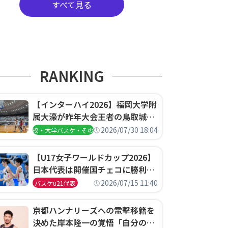
すべて見る
RANKING
【インターハイ2026】福岡大学附
属大濠が昨年大会王者の鳥取城北
を撃破、大阪薫英女学院は岐阜女
2026/07/30 18:04
高校・大学バスケ・その他
子に完勝、大会3日目試合結果
【U17女子ワールドカップ2026】
日本代表は開催国チェコに勝利し
て予選グループ3連勝で首位通
2026/07/15 11:40
バスケu21代表
過！準々決勝の相手はエジプトに
決定
京都ハンナリーズへの電撃移籍を
決めた岸本隆一の覚悟「自分のエ