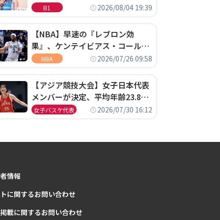
ゴというちっぽけなことのため
2026/08/04 19:39
B1
に、京都に来たわけではない」
【NBA】早速の『レブロン効
果』、ケンテイビアス・コールド
ウェル・ポープがセブンティシク
2026/07/26 09:58
NBA
サーズに1年契約で加入
【アジア競技大会】女子日本代表
メンバーが決定、平均年齢23.8歳
のフレッシュなメンバーが日本開
2026/07/30 16:12
女子バスケ代表
催の大舞台で頂点を狙う
者情報
トに関するお問い合わせ
掲載に関するお問い合わせ