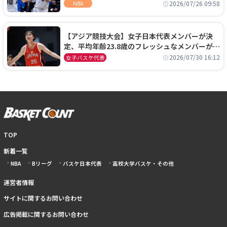
ーズに1年契約で加入
2026/07/26 09:58
NBA
【アジア競技大会】女子日本代表メンバーが決
定、平均年齢23.8歳のフレッシュなメンバーが日
本開催の大舞台で頂点を狙う
2026/07/30 16:12
女子バスケ代表
TOP
新着一覧
NBA
Bリーグ
バスケ日本代表
高校大学バスケ・その他
運営者情報
サイトに関するお問い合わせ
広告掲載に関するお問い合わせ