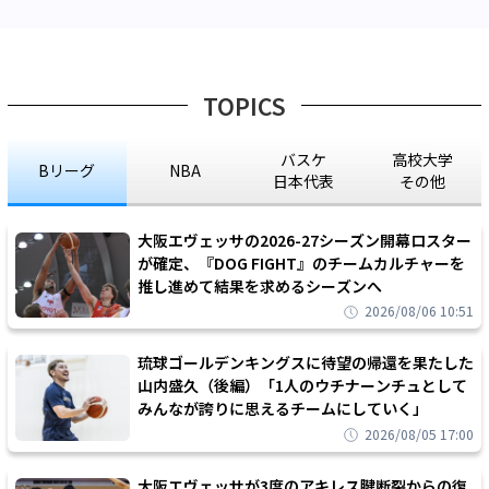
TOPICS
バスケ
高校大学
Bリーグ
NBA
日本代表
その他
大阪エヴェッサの2026-27シーズン開幕ロスター
が確定、『DOG FIGHT』のチームカルチャーを
推し進めて結果を求めるシーズンへ
2026/08/06 10:51
琉球ゴールデンキングスに待望の帰還を果たした
山内盛久（後編）「1人のウチナーンチュとして
みんなが誇りに思えるチームにしていく」
2026/08/05 17:00
大阪エヴェッサが3度のアキレス腱断裂からの復