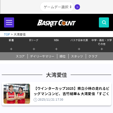
＞
TOP
>
大湾愛佳
新着
Bリーグ
NBA
バスケ日本代表
中学・高校・大学
その他
＋
＋
＋
＋
＋
スコア
デイリーサマリー
順位
スタッツ
クラブ
大湾愛佳
【ウインターカップ2025】県立小林の走れるビ
ッグマンコンビ、吉竹結華＆大湾愛佳「すごく
キツいのにそれが楽しい」
2025/11/21 17:30