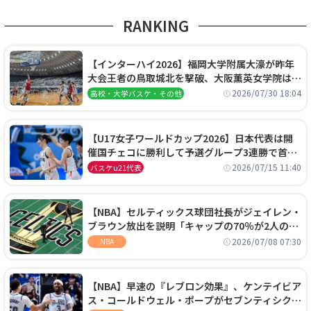
RANKING
【インターハイ2026】福岡大学附属大濠が昨年
大会王者の鳥取城北を撃破、大阪薫英女学院は岐
阜女子に完勝、大会3日目試合結果
2026/07/30 18:04
高校・大学バスケ・その他
【U17女子ワールドカップ2026】日本代表は開
催国チェコに勝利して予選グループ3連勝で首位
通過！準々決勝の相手はエジプトに決定
2026/07/15 11:40
バスケu21代表
【NBA】セルティックス球団社長がジェイレン・
ブラウン放出を説明「キャップの70％が2人の選
手に集中するチームでは勝てない」
2026/07/08 07:30
NBA
【NBA】早速の『レブロン効果』、ケンテイビア
ス・コールドウェル・ポープがセブンティシクサ