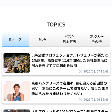
TOPICS
バスケ
高校大学
Bリーグ
NBA
日本代表
その他
JBA公認プロフェッショナルレフェリーが新たに
2名誕生、高野晃平は16年間続けた会社員生活に
別れを告げてプロ転向を決断
2026/08/07 15:48
京都ハンナリーズで在籍4年目を迎える前田悟の
思い「本当にこのチームで勝ちたい、負けたまま
舐められたまま終わりたくない」
2026/08/06 19:46
大阪エヴェッサの2026-27シーズン開幕ロスター