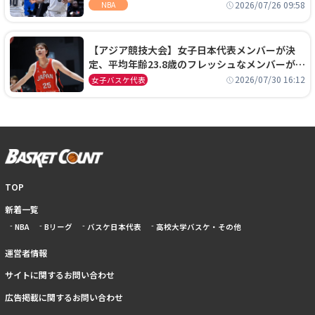
ーズに1年契約で加入
2026/07/26 09:58
NBA
【アジア競技大会】女子日本代表メンバーが決
定、平均年齢23.8歳のフレッシュなメンバーが日
本開催の大舞台で頂点を狙う
2026/07/30 16:12
女子バスケ代表
TOP
新着一覧
NBA
Bリーグ
バスケ日本代表
高校大学バスケ・その他
運営者情報
サイトに関するお問い合わせ
広告掲載に関するお問い合わせ