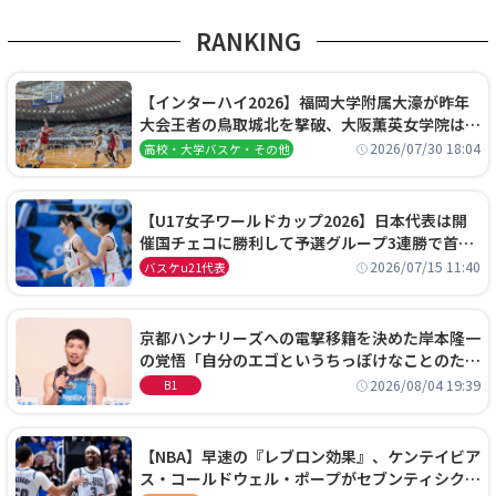
RANKING
【インターハイ2026】福岡大学附属大濠が昨年
大会王者の鳥取城北を撃破、大阪薫英女学院は岐
阜女子に完勝、大会3日目試合結果
2026/07/30 18:04
高校・大学バスケ・その他
【U17女子ワールドカップ2026】日本代表は開
催国チェコに勝利して予選グループ3連勝で首位
通過！準々決勝の相手はエジプトに決定
2026/07/15 11:40
バスケu21代表
京都ハンナリーズへの電撃移籍を決めた岸本隆一
の覚悟「自分のエゴというちっぽけなことのため
に、京都に来たわけではない」
2026/08/04 19:39
B1
【NBA】早速の『レブロン効果』、ケンテイビア
ス・コールドウェル・ポープがセブンティシクサ