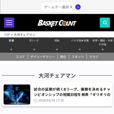
＞
TOP
>
大河チェアマン
新着
Bリーグ
NBA
バスケ日本代表
中学・高校・大学
その他
＋
＋
＋
＋
＋
スコア
デイリーサマリー
順位
スタッツ
クラブ
大河チェアマン
試合の延期が続くBリーグ、優勝を決めるチャ
ンピオンシップの短縮日程を発表「ギリギリの
後ろ倒し」
2020/03/10 17:30