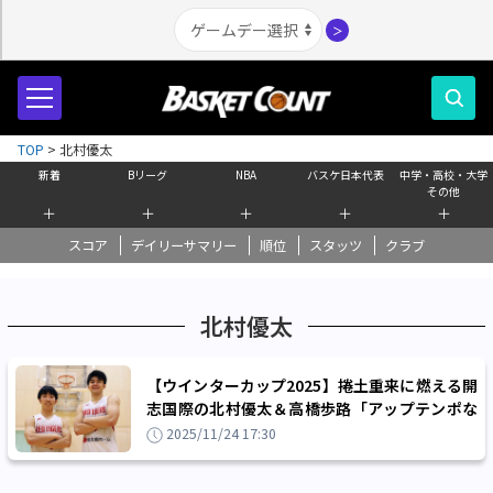
＞
TOP
>
北村優太
新着
Bリーグ
NBA
バスケ日本代表
中学・高校・大学
その他
＋
＋
＋
＋
＋
スコア
デイリーサマリー
順位
スタッツ
クラブ
北村優太
【ウインターカップ2025】捲土重来に燃える開
志国際の北村優太＆高橋歩路「アップテンポな
バスケの楽しさを見せたい」
2025/11/24 17:30