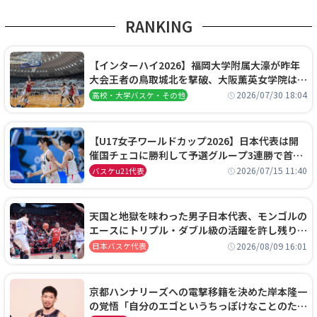
RANKING
【インターハイ2026】福岡大学附属大濠が昨年
大会王者の鳥取城北を撃破、大阪薫英女学院は岐
阜女子に完勝、大会3日目試合結果
2026/07/30 18:04
高校・大学バスケ・その他
【U17女子ワールドカップ2026】日本代表は開
催国チェコに勝利して予選グループ3連勝で首位
通過！準々決勝の相手はエジプトに決定
2026/07/15 11:40
バスケu21代表
天国と地獄を味わった男子日本代表、モンゴルの
エースにトリプル・ダブル級の活躍を許し残り
0.4秒に失点する悔しい敗戦
2026/08/09 16:01
日本バスケ代表
京都ハンナリーズへの電撃移籍を決めた岸本隆一
の覚悟「自分のエゴというちっぽけなことのため