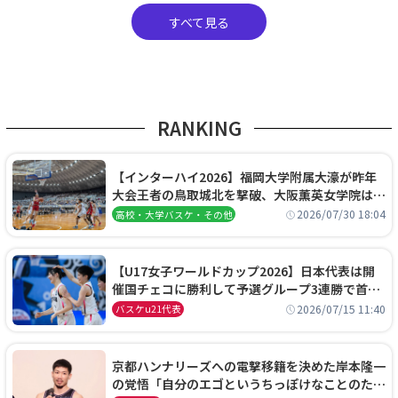
すべて見る
RANKING
【インターハイ2026】福岡大学附属大濠が昨年
大会王者の鳥取城北を撃破、大阪薫英女学院は岐
阜女子に完勝、大会3日目試合結果
2026/07/30 18:04
高校・大学バスケ・その他
【U17女子ワールドカップ2026】日本代表は開
催国チェコに勝利して予選グループ3連勝で首位
通過！準々決勝の相手はエジプトに決定
2026/07/15 11:40
バスケu21代表
京都ハンナリーズへの電撃移籍を決めた岸本隆一
の覚悟「自分のエゴというちっぽけなことのため