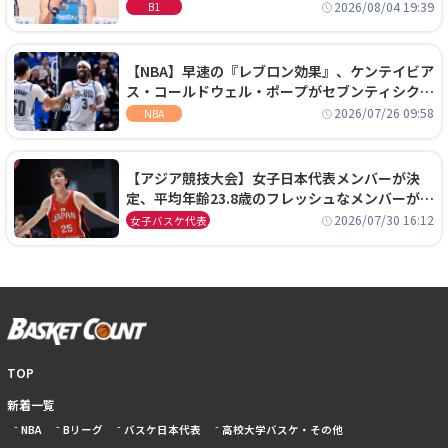
に、京都に来たわけではない」
2026/08/04 19:39
B1
【NBA】早速の『レブロン効果』、ケンテイビア
ス・コールドウェル・ポープがセブンティシクサ
ーズに1年契約で加入
2026/07/26 09:58
NBA
【アジア競技大会】女子日本代表メンバーが決
定、平均年齢23.8歳のフレッシュなメンバーが日
本開催の大舞台で頂点を狙う
2026/07/30 16:12
女子バスケ代表
TOP
新着一覧
NBA
Bリーグ
バスケ日本代表
高校大学バスケ・その他