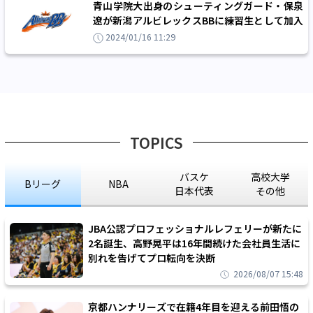
青山学院大出身のシューティングガード・保泉
遼が新潟アルビレックスBBに練習生として加入
「憧れてきた夢の舞台まであと少し」
2024/01/16 11:29
TOPICS
バスケ
高校大学
Bリーグ
NBA
日本代表
その他
JBA公認プロフェッショナルレフェリーが新たに
2名誕生、高野晃平は16年間続けた会社員生活に
別れを告げてプロ転向を決断
2026/08/07 15:48
京都ハンナリーズで在籍4年目を迎える前田悟の