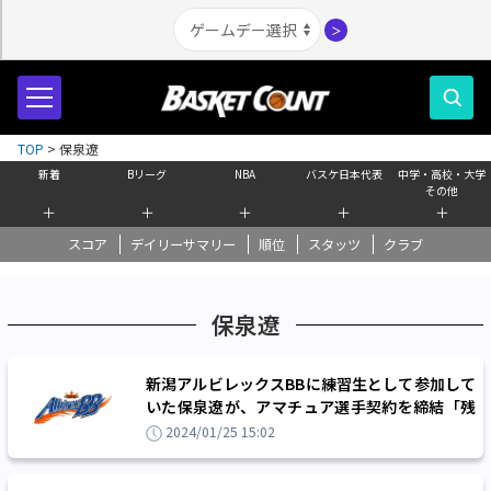
＞
TOP
>
保泉遼
新着
Bリーグ
NBA
バスケ日本代表
中学・高校・大学
その他
＋
＋
＋
＋
＋
スコア
デイリーサマリー
順位
スタッツ
クラブ
保泉遼
新潟アルビレックスBBに練習生として参加して
いた保泉遼が、アマチュア選手契約を締結「残
りのシーズン全力を尽くします」
2024/01/25 15:02