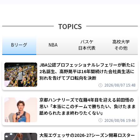
TOPICS
バスケ
高校大学
Bリーグ
NBA
日本代表
その他
JBA公認プロフェッショナルレフェリーが新たに
2名誕生、高野晃平は16年間続けた会社員生活に
別れを告げてプロ転向を決断
2026/08/07 15:48
京都ハンナリーズで在籍4年目を迎える前田悟の
思い「本当にこのチームで勝ちたい、負けたまま
舐められたまま終わりたくない」
2026/08/06 19:46
大阪エヴェッサの2026-27シーズン開幕ロスター