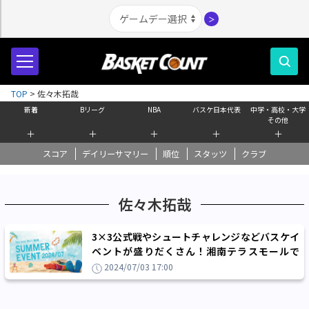
＞
TOP
>
佐々木拓哉
新着
Bリーグ
NBA
バスケ日本代表
中学・高校・大学
その他
＋
＋
＋
＋
＋
スコア
デイリーサマリー
順位
スタッツ
クラブ
佐々木拓哉
3×3公式戦やシュートチャレンジなどバスケイ
ベントが盛りだくさん！湘南テラスモールで
『湘南HOOP FES.2024』が開催!!
2024/07/03 17:00