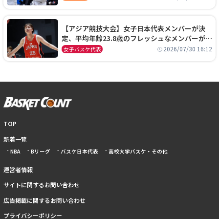
【アジア競技大会】女子日本代表メンバーが決
定、平均年齢23.8歳のフレッシュなメンバーが日
本開催の大舞台で頂点を狙う
2026/07/30 16:12
女子バスケ代表
TOP
新着一覧
NBA
Bリーグ
バスケ日本代表
高校大学バスケ・その他
運営者情報
サイトに関するお問い合わせ
広告掲載に関するお問い合わせ
プライバシーポリシー