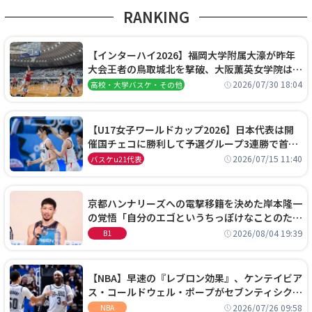
RANKING
【インターハイ2026】福岡大学附属大濠が昨年
大会王者の鳥取城北を撃破、大阪薫英女学院は岐
阜女子に完勝、大会3日目試合結果
2026/07/30 18:04
高校・大学バスケ・その他
【U17女子ワールドカップ2026】日本代表は開
催国チェコに勝利して予選グループ3連勝で首位
通過！準々決勝の相手はエジプトに決定
2026/07/15 11:40
バスケu21代表
京都ハンナリーズへの電撃移籍を決めた岸本隆一
の覚悟「自分のエゴというちっぽけなことのため
に、京都に来たわけではない」
2026/08/04 19:39
B1
【NBA】早速の『レブロン効果』、ケンテイビア
ス・コールドウェル・ポープがセブンティシクサ
ーズに1年契約で加入
2026/07/26 09:58
NBA