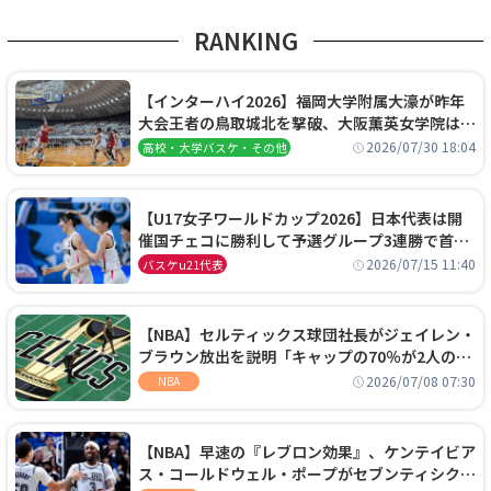
RANKING
【インターハイ2026】福岡大学附属大濠が昨年
大会王者の鳥取城北を撃破、大阪薫英女学院は岐
阜女子に完勝、大会3日目試合結果
2026/07/30 18:04
高校・大学バスケ・その他
【U17女子ワールドカップ2026】日本代表は開
催国チェコに勝利して予選グループ3連勝で首位
通過！準々決勝の相手はエジプトに決定
2026/07/15 11:40
バスケu21代表
【NBA】セルティックス球団社長がジェイレン・
ブラウン放出を説明「キャップの70％が2人の選
手に集中するチームでは勝てない」
2026/07/08 07:30
NBA
【NBA】早速の『レブロン効果』、ケンテイビア
ス・コールドウェル・ポープがセブンティシクサ