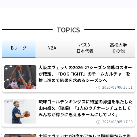
TOPICS
バスケ
高校大学
Bリーグ
NBA
日本代表
その他
大阪エヴェッサの2026-27シーズン開幕ロスター
が確定、『DOG FIGHT』のチームカルチャーを
推し進めて結果を求めるシーズンへ
2026/08/06 10:51
琉球ゴールデンキングスに待望の帰還を果たした
山内盛久（後編）「1人のウチナーンチュとして
みんなが誇りに思えるチームにしていく」
2026/08/05 17:00
大阪エヴェッサが3度のアキレス腱断裂からの復