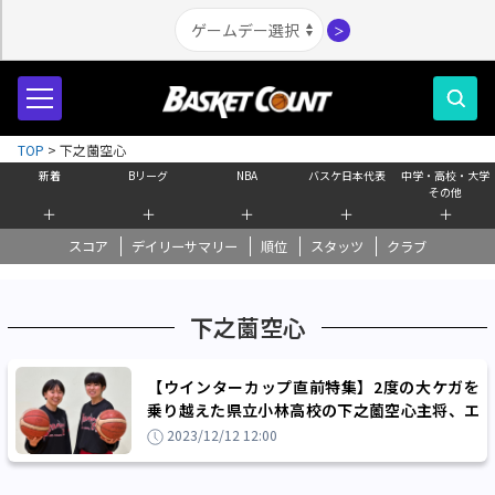
＞
TOP
>
下之薗空心
新着
Bリーグ
NBA
バスケ日本代表
中学・高校・大学
その他
＋
＋
＋
＋
＋
スコア
デイリーサマリー
順位
スタッツ
クラブ
下之薗空心
【ウインターカップ直前特集】2度の大ケガを
乗り越えた県立小林高校の下之薗空心主将、エ
ース平野和々美と目指す日本一
2023/12/12 12:00