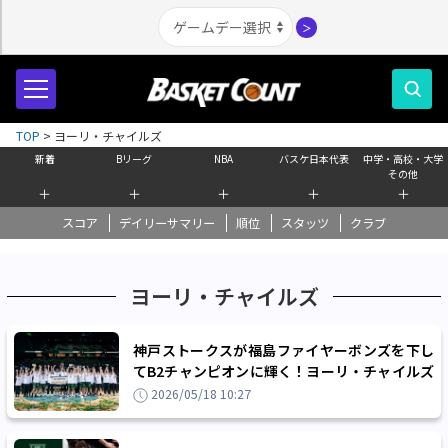
＞
TOP
>
ヨーリ・チャイルズ
新着
Bリーグ
NBA
バスケ日本代表
中学・高校・大学
その他
＋
＋
＋
＋
＋
スコア
デイリーサマリー
順位
スタッツ
クラブ
ヨーリ・チャイルズ
神戸ストークスが福島ファイヤーボンズを下し
てB2チャンピオンに輝く！ヨーリ・チャイルズ
がMVPを受賞
2026/05/18 10:27