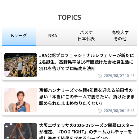
TOPICS
バスケ
高校大学
Bリーグ
NBA
日本代表
その他
JBA公認プロフェッショナルレフェリーが新たに
2名誕生、高野晃平は16年間続けた会社員生活に
別れを告げてプロ転向を決断
2026/08/07 15:48
京都ハンナリーズで在籍4年目を迎える前田悟の
思い「本当にこのチームで勝ちたい、負けたまま
舐められたまま終わりたくない」
2026/08/06 19:46
大阪エヴェッサの2026-27シーズン開幕ロスター
が確定、『DOG FIGHT』のチームカルチャーを
推し進めて結果を求めるシーズンへ