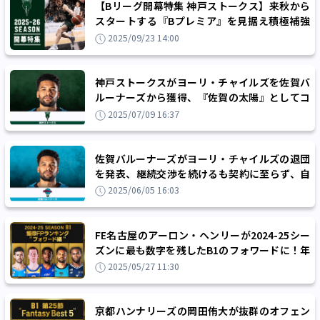
【Bリーグ開幕特集 神戸ストークス】来秋から
スタートする『Bプレミア』を見据え積極補強
を敢行！B2優勝へまっしぐら!!
2025/09/23 14:00
神戸ストークスがヨーリ・チャイルズを佐賀バ
ルーナーズから獲得、『佐賀の太陽』としてコ
ート内外で愛されたプレーヤー
2025/07/09 16:37
佐賀バルーナーズがヨーリ・チャイルズの退団
を発表、継続交渉を続けるも契約に至らず、自
由交渉選手リスト入りへ
2025/06/05 16:03
FE名古屋のアーロン・ヘンリーが2024-25シー
ズンに最も数字を残したB1のフォワードに！年
間FPランキングベスト5（フォワード編）
2025/05/27 11:30
京都ハンナリーズの岡田侑大が抜群のオフェン