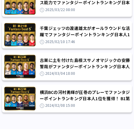
ス能力でファンタジーポイントランキング日本
人1位！B1第25節のファンタジーベスト5！
2025/03/22 08:00
千葉ジェッツの渡邊雄太がオールラウンドな活
躍でファンタジーポイントランキング日本人1
位、B1第21節のファンタジーベスト5！
2025/02/10 17:46
古巣に土を付けた島根スサノオマジックの安藤
誓哉がファンタジーポイントランキング日本人
1位！B1第23節のファンタジーベスト5
2024/03/04 18:00
横浜BCの河村勇輝が圧巻のプレーでファンタジ
ーポイントランキング日本人1位を獲得！ B1第
22節のファンタジーベスト5
2024/02/08 15:00