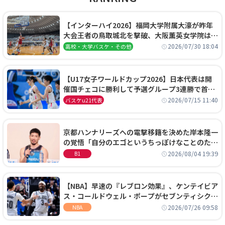
【インターハイ2026】福岡大学附属大濠が昨年
大会王者の鳥取城北を撃破、大阪薫英女学院は岐
阜女子に完勝、大会3日目試合結果
2026/07/30 18:04
高校・大学バスケ・その他
【U17女子ワールドカップ2026】日本代表は開
催国チェコに勝利して予選グループ3連勝で首位
通過！準々決勝の相手はエジプトに決定
2026/07/15 11:40
バスケu21代表
京都ハンナリーズへの電撃移籍を決めた岸本隆一
の覚悟「自分のエゴというちっぽけなことのため
に、京都に来たわけではない」
2026/08/04 19:39
B1
【NBA】早速の『レブロン効果』、ケンテイビア
ス・コールドウェル・ポープがセブンティシクサ
ーズに1年契約で加入
2026/07/26 09:58
NBA