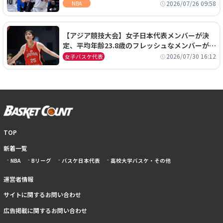
ーズに1年契約で加入
2026/07/26 09:58
NBA
【アジア競技大会】女子日本代表メンバーが決
定、平均年齢23.8歳のフレッシュなメンバーが日
本開催の大舞台で頂点を狙う
2026/07/30 16:12
女子バスケ代表
TOP
新着一覧
NBA
Bリーグ
バスケ日本代表
高校大学バスケ・その他
運営者情報
サイトに関するお問い合わせ
広告掲載に関するお問い合わせ