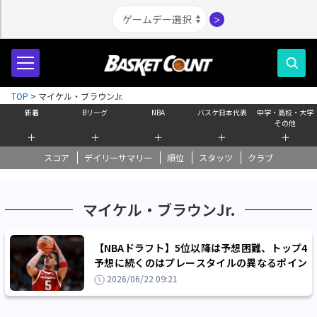
＞
TOP
>
マイケル・ブラウンJr.
新着
Bリーグ
NBA
バスケ日本代表
中学・高校・大学
その他
＋
＋
＋
＋
＋
スコア
デイリーサマリー
順位
スタッツ
クラブ
マイケル・ブラウンJr.
【NBAドラフト】5位以降は予想困難、トップ4
予想に続くのはプレースタイルの異なるポイン
トガードたち
2026/06/22 09:21