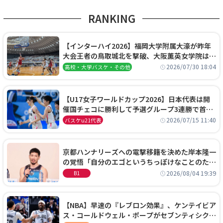
RANKING
【インターハイ2026】福岡大学附属大濠が昨年
大会王者の鳥取城北を撃破、大阪薫英女学院は岐
阜女子に完勝、大会3日目試合結果
2026/07/30 18:04
高校・大学バスケ・その他
【U17女子ワールドカップ2026】日本代表は開
催国チェコに勝利して予選グループ3連勝で首位
通過！準々決勝の相手はエジプトに決定
2026/07/15 11:40
バスケu21代表
京都ハンナリーズへの電撃移籍を決めた岸本隆一
の覚悟「自分のエゴというちっぽけなことのため
に、京都に来たわけではない」
2026/08/04 19:39
B1
【NBA】早速の『レブロン効果』、ケンテイビア
ス・コールドウェル・ポープがセブンティシクサ