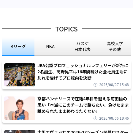
TOPICS
バスケ
高校大学
Bリーグ
NBA
日本代表
その他
JBA公認プロフェッショナルレフェリーが新たに
2名誕生、高野晃平は16年間続けた会社員生活に
別れを告げてプロ転向を決断
2026/08/07 15:48
京都ハンナリーズで在籍4年目を迎える前田悟の
思い「本当にこのチームで勝ちたい、負けたまま
舐められたまま終わりたくない」
2026/08/06 19:46
大阪エヴェッサの2026-27シーズン開幕ロスター