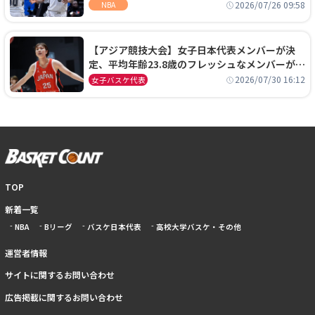
ーズに1年契約で加入
2026/07/26 09:58
NBA
【アジア競技大会】女子日本代表メンバーが決
定、平均年齢23.8歳のフレッシュなメンバーが日
本開催の大舞台で頂点を狙う
2026/07/30 16:12
女子バスケ代表
TOP
新着一覧
NBA
Bリーグ
バスケ日本代表
高校大学バスケ・その他
運営者情報
サイトに関するお問い合わせ
広告掲載に関するお問い合わせ