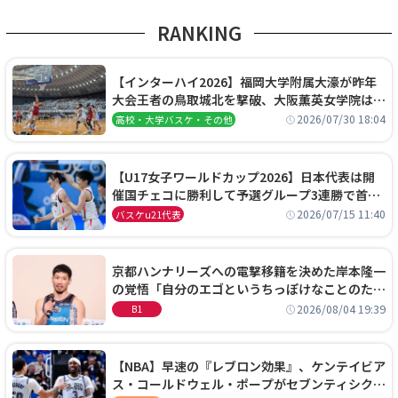
RANKING
【インターハイ2026】福岡大学附属大濠が昨年
大会王者の鳥取城北を撃破、大阪薫英女学院は岐
阜女子に完勝、大会3日目試合結果
2026/07/30 18:04
高校・大学バスケ・その他
【U17女子ワールドカップ2026】日本代表は開
催国チェコに勝利して予選グループ3連勝で首位
通過！準々決勝の相手はエジプトに決定
2026/07/15 11:40
バスケu21代表
京都ハンナリーズへの電撃移籍を決めた岸本隆一
の覚悟「自分のエゴというちっぽけなことのため
に、京都に来たわけではない」
2026/08/04 19:39
B1
【NBA】早速の『レブロン効果』、ケンテイビア
ス・コールドウェル・ポープがセブンティシクサ