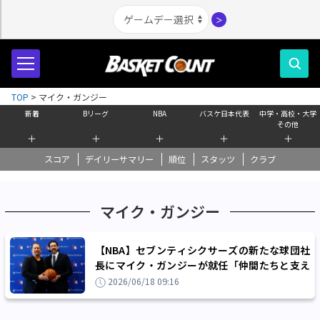
＞
TOP
>
マイク・ガンジー
新着
Bリーグ
NBA
バスケ日本代表
中学・高校・大学
その他
＋
＋
＋
＋
＋
スコア
デイリーサマリー
順位
スタッツ
クラブ
マイク・ガンジー
【NBA】セブンティシクサーズの新たな球団社
長にマイク・ガンジーが就任「仲間たちと支え
合って仕事を進めていく」
2026/06/18 09:16