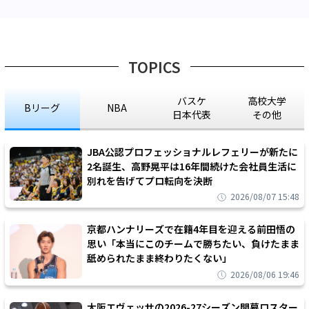
TOPICS
バスケ
高校大学
Bリーグ
NBA
日本代表
その他
JBA公認プロフェッショナルレフェリーが新たに
2名誕生、高野晃平は16年間続けた会社員生活に
別れを告げてプロ転向を決断
2026/08/07 15:48
京都ハンナリーズで在籍4年目を迎える前田悟の
思い「本当にこのチームで勝ちたい、負けたまま
舐められたまま終わりたくない」
2026/08/06 19:46
大阪エヴェッサの2026-27シーズン開幕ロスター