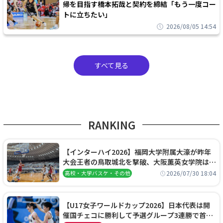
帰を目指す橋本拓哉と契約を締結「もう一度コー
トに立ちたい」
2026/08/05 14:54
すべて見る
RANKING
【インターハイ2026】福岡大学附属大濠が昨年
大会王者の鳥取城北を撃破、大阪薫英女学院は岐
阜女子に完勝、大会3日目試合結果
2026/07/30 18:04
高校・大学バスケ・その他
【U17女子ワールドカップ2026】日本代表は開
催国チェコに勝利して予選グループ3連勝で首位