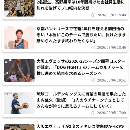
2名誕生、高野晃平は16年間続けた会社員生活に
別れを告げてプロ転向を決断
2026/08/07 15:48
京都ハンナリーズで在籍4年目を迎える前田悟の
思い「本当にこのチームで勝ちたい、負けたまま
舐められたまま終わりたくない」
2026/08/06 19:46
大阪エヴェッサの2026-27シーズン開幕ロスター
が確定、『DOG FIGHT』のチームカルチャーを
推し進めて結果を求めるシーズンへ
2026/08/06 10:51
琉球ゴールデンキングスに待望の帰還を果たした
山内盛久（後編）「1人のウチナーンチュとして
みんなが誇りに思えるチームにしていく」
2026/08/05 17:00
大阪エヴェッサが3度のアキレス腱断裂からの復