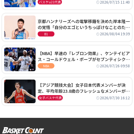
通過！準々決勝の相手はエジプトに決定
2026/07/15 11:40
バスケu21代表
京都ハンナリーズへの電撃移籍を決めた岸本隆一
の覚悟「自分のエゴというちっぽけなことのため
に、京都に来たわけではない」
2026/08/04 19:39
B1
【NBA】早速の『レブロン効果』、ケンテイビア
ス・コールドウェル・ポープがセブンティシクサ
ーズに1年契約で加入
2026/07/26 09:58
NBA
【アジア競技大会】女子日本代表メンバーが決
定、平均年齢23.8歳のフレッシュなメンバーが日
本開催の大舞台で頂点を狙う
2026/07/30 16:12
女子バスケ代表