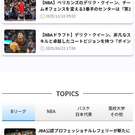
【NBA】ペリカンズのデリク・クイーン、チー
ムオフェンスを変える3番手のセンターは『第2
のニコラ・ヨキッチ』？
2025/11/10 09:03
【NBAドラフト】デリク・クイーン、非凡なス
キルと卓越したコートビジョンを持つ『ポイン
トセンター』有力候補
2025/06/22 17:00
TOPICS
バスケ
高校大学
Bリーグ
NBA
日本代表
その他
JBA公認プロフェッショナルレフェリーが新たに