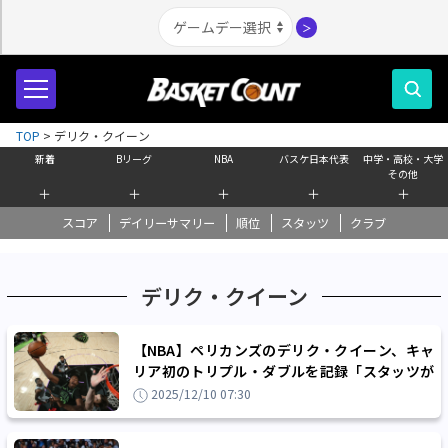
＞
TOP
>
デリク・クイーン
新着
Bリーグ
NBA
バスケ日本代表
中学・高校・大学
その他
＋
＋
＋
＋
＋
スコア
デイリーサマリー
順位
スタッツ
クラブ
デリク・クイーン
【NBA】ペリカンズのデリク・クイーン、キャ
リア初のトリプル・ダブルを記録「スタッツが
悪くても勝つ方が良い」
2025/12/10 07:30