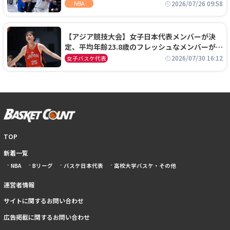
ーズに1年契約で加入
2026/07/26 09:58
NBA
【アジア競技大会】女子日本代表メンバーが決
定、平均年齢23.8歳のフレッシュなメンバーが日
本開催の大舞台で頂点を狙う
2026/07/30 16:12
女子バスケ代表
TOP
新着一覧
NBA
Bリーグ
バスケ日本代表
高校大学バスケ・その他
運営者情報
サイトに関するお問い合わせ
広告掲載に関するお問い合わせ