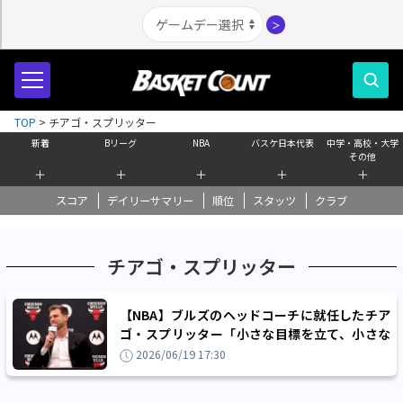
＞
TOP
>
チアゴ・スプリッター
新着
Bリーグ
NBA
バスケ日本代表
中学・高校・大学
その他
＋
＋
＋
＋
＋
スコア
デイリーサマリー
順位
スタッツ
クラブ
チアゴ・スプリッター
【NBA】ブルズのヘッドコーチに就任したチア
ゴ・スプリッター「小さな目標を立て、小さな
勝利を積み重ねていく」
2026/06/19 17:30