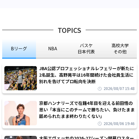
TOPICS
バスケ
高校大学
Bリーグ
NBA
日本代表
その他
JBA公認プロフェッショナルレフェリーが新たに
2名誕生、高野晃平は16年間続けた会社員生活に
別れを告げてプロ転向を決断
2026/08/07 15:48
京都ハンナリーズで在籍4年目を迎える前田悟の
思い「本当にこのチームで勝ちたい、負けたまま
舐められたまま終わりたくない」
2026/08/06 19:46
大阪エヴェッサの2026-27シーズン開幕ロスター