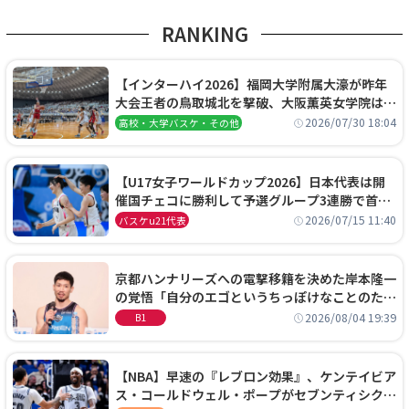
RANKING
【インターハイ2026】福岡大学附属大濠が昨年
大会王者の鳥取城北を撃破、大阪薫英女学院は岐
阜女子に完勝、大会3日目試合結果
2026/07/30 18:04
高校・大学バスケ・その他
【U17女子ワールドカップ2026】日本代表は開
催国チェコに勝利して予選グループ3連勝で首位
通過！準々決勝の相手はエジプトに決定
2026/07/15 11:40
バスケu21代表
京都ハンナリーズへの電撃移籍を決めた岸本隆一
の覚悟「自分のエゴというちっぽけなことのため
に、京都に来たわけではない」
2026/08/04 19:39
B1
【NBA】早速の『レブロン効果』、ケンテイビア
ス・コールドウェル・ポープがセブンティシクサ